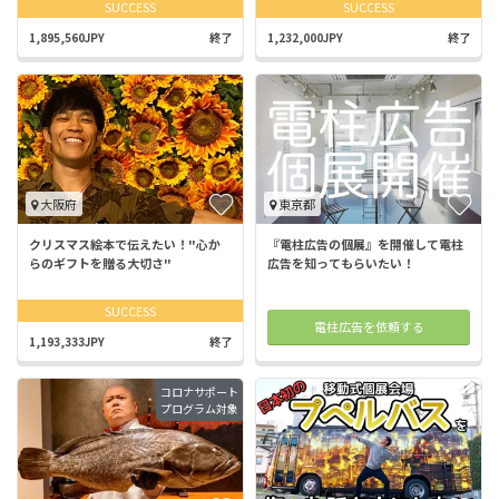
SUCCESS
SUCCESS
1,895,560JPY
終了
1,232,000JPY
終了
大阪府
東京都
クリスマス絵本で伝えたい！"心か
『電柱広告の個展』を開催して電柱
らのギフトを贈る大切さ"
広告を知ってもらいたい！
SUCCESS
電柱広告を依頼する
1,193,333JPY
終了
コロナサポート
プログラム対象