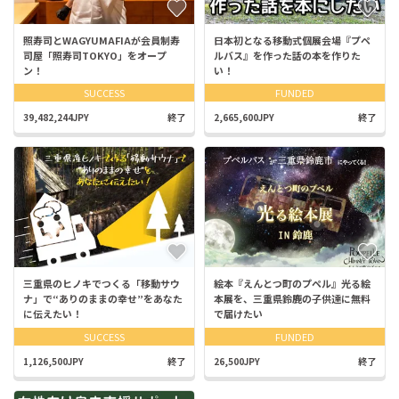
照寿司とWAGYUMAFIAが会員制寿
日本初となる移動式個展会場『プペ
司屋「照寿司TOKYO」をオープ
ルバス』を作った話の本を作りた
ン！
い！
SUCCESS
FUNDED
39,482,244JPY
終了
2,665,600JPY
終了
三重県のヒノキでつくる「移動サウ
絵本『えんとつ町のプペル』光る絵
ナ」で“ありのままの幸せ”をあなた
本展を、三重県鈴鹿の子供達に無料
に伝えたい！
で届けたい
SUCCESS
FUNDED
1,126,500JPY
終了
26,500JPY
終了