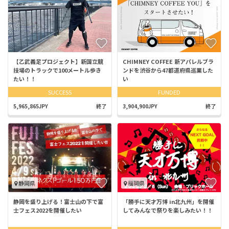
【乙武義足プロジェクト】新国立競
CHIMNEY COFFEE 新アパレルブラ
技場のトラックで100メートル歩き
ンドを渋谷から47都道府県巡業した
たい！！
い
SUCCESS
FUNDED
5,965,865JPY
終了
3,904,900JPY
終了
静岡県
福岡県
静岡を盛り上げる！富士山の下で富
「勝手に天才万博 in北九州」を開催
士フェス2022を開催したい
してみんなで祭りを楽しみたい！！