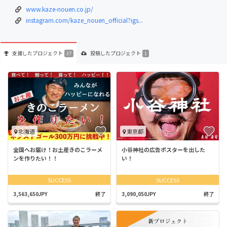
www.kaze-nouen.co.jp/
instagram.com/kaze_nouen_official?igs...
支援した
プロジェクト
投稿した
プロジェクト
37
1
北海道
東京都
全国へお届け！お土産きのこラーメ
小谷神社の広告ポスターを出した
ンを作りたい！！
い！
SUCCESS
SUCCESS
3,563,650JPY
終了
3,090,050JPY
終了