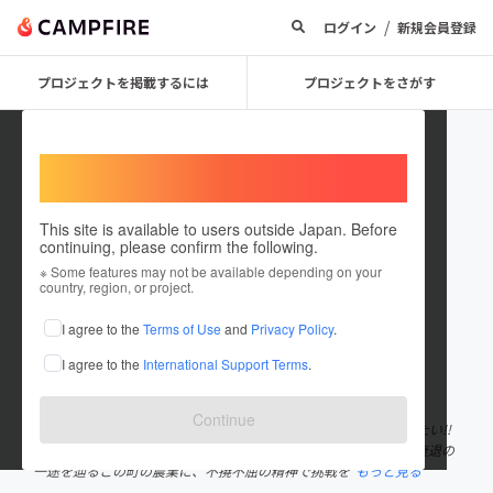
/
ログイン
新規会員登録
プロジェクトを掲載するには
プロジェクトをさがす
Welcome,
International users
This site is available to users outside Japan. Before
continuing, please confirm the following.
kazenouen
※ Some features may not be available depending on your
country, region, or project.
プロジェクトオーナー
I agree to the
Terms of Use
and
Privacy Policy
.
これまでに37回支援して1件のプロジェクトを投稿しています
I agree to the
International Support Terms
.
在住国：日本
現在地：三重県
出身国：日本
出身地：三重県
Continue
三重県名張市から国内最高品質のイチゴを『感動』とともに届けたい!!
土壌で、究極の管理で、作り上げた超大粒イチゴを引っ提げて、衰退の
一途を辿るこの町の農業に、不撓不屈の精神で挑戦を
もっと見る