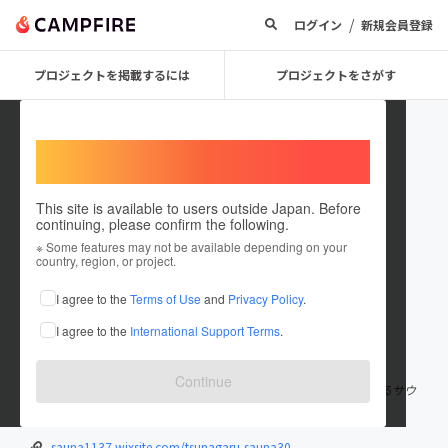
/
ログイン
新規会員登録
プロジェクトを掲載するには
プロジェクトをさがす
Welcome,
International users
This site is available to users outside Japan. Before
continuing, please confirm the following.
tsunagaru_sauna_3
※ Some features may not be available depending on your
country, region, or project.
プロジェクトオーナー
I agree to the
Terms of Use
and
Privacy Policy
.
これまでに1件のプロジェクトを投稿しています
I agree to the
International Support Terms
.
在住国：日本
現在地：三重県
出身国：日本
出身地：三重県
Continue
三重県若者コミュニティプロジェクトから派生した団体。 つながるサウ
ナ3.0実行委員会のアカウントです。
sauna1137.wixsite.com/tsunagaru-sauna30