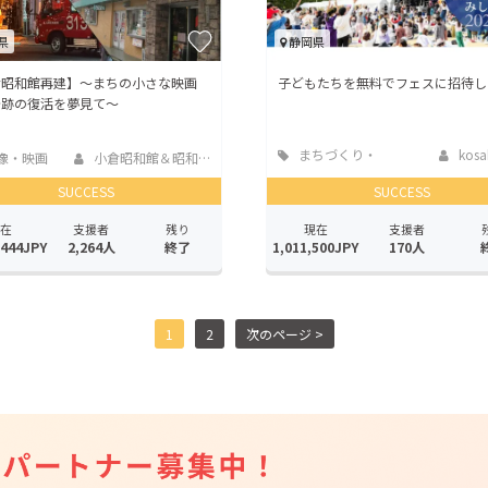
県
静岡県
倉昭和館再建】～まちの小さな映画
子どもたちを無料でフェスに招待し
奇跡の復活を夢見て～
まちづくり・
kosak
像・映画
小倉昭和館＆昭和館...
地域活性化
SUCCESS
SUCCESS
在
支援者
残り
現在
支援者
,444JPY
2,264人
終了
1,011,500JPY
170人
1
2
次のページ >