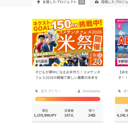
支援した
プロジェクト
29
投稿した
プロジ
広島県
静岡
子どもが夢中になるお米作り！コメサンタ
【命を
フェス2026の開催で新しい農業の未来を
す！
まちづくり・
komesanta
ま
地域活性化
地域
115%
現在
支援者
残り
現
1,159,900JPY
107人
24日
4,241,