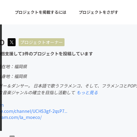
プロジェクトを掲載するには
プロジェクトをさがす
CO
プロジェクトオーナー
ターン
注目の新着プロジェクト
募集終了が近いプロ
9回支援して3件のプロジェクトを投稿しています
現在地：福岡県
音楽
舞台・パフォーマンス
出身地：福岡県
ガー＆ダンサー。 日本語で歌うフラメンコ、そして、フラメンコとPO
ゲーム・サービス開発
フード・飲食店
な音楽ジャンルの確立を目指し活動して
もっと見る
書籍・雑誌出版
アニメ・漫画
om
e.com/channel/UCHS3gf-2qsP7...
チャレンジ
ビューティー・ヘルス
ram.com/la_moeco/