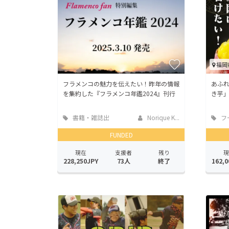
福岡
フラメンコの魅力を伝えたい！昨年の情報
あふ
を集約した『フラメンコ年鑑2024』刊行
き芋
書籍・雑誌出
Norique K...
フ
版
店
FUNDED
現在
支援者
残り
現
228,250JPY
73人
終了
162,0