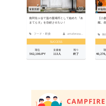
東京都
福岡
南阿佐ヶ谷で皆の居場所として始めた「あ
【小
まてらす」を存続させたい！
館、
フード・飲食
amaterasu...
映
店
SUCCESS
現在
支援者
残り
現
562,100JPY
113人
終了
40,276