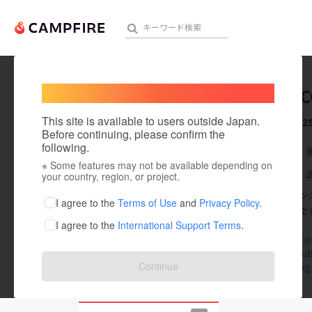
Welcome,
International users
LA MOE
人気のプロジェクト
注目のリ
This site is available to users outside Japan.
これまでに2
Before continuing, please confirm the
following.
在住国：日本
※ Some features may not be available depending on
アート・写真
出身国：日本
your country, region, or project.
フラメンコシン
テクノロジー・ガジェット
I agree to the
Terms of Use
and
Privacy Policy
.
ス」という新た
I agree to the
International Support Terms
.
映像・映画
lamoeco.c
www.youtub
ビジネス・起業
Continue
www.instag
まちづくり・地域活性化