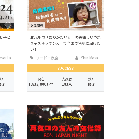
福岡県
と子ど
北九州市「ありがたいも」の美味しい壺焼
き芋をキッチンカーで全国の皆様に届けた
い！
santa
フード・飲食
Shin Masa...
店
SUCCESS
残り
現在
支援者
残り
終了
1,833,000JPY
183人
終了