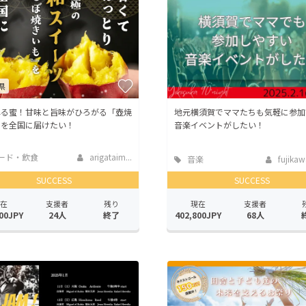
県
れる蜜！甘味と旨味がひろがる「壺焼
地元横須賀でママたちも気軽に参加
」を全国に届けたい！
音楽イベントがしたい！
ード・飲食
arigataim...
音楽
fujika
SUCCESS
SUCCESS
在
支援者
残り
現在
支援者
00JPY
24人
終了
402,800JPY
68人