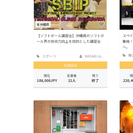
沖縄県
【ソフトボール講習会】沖縄県のソフトボ
スペ
ール界の技術力向上を目的とした講習会
集結
へ。
舞
スポーツ
MASAKI so...
ーマ
FUNDED
現在
支援者
残り
現
186,000JPY
21人
終了
220,4