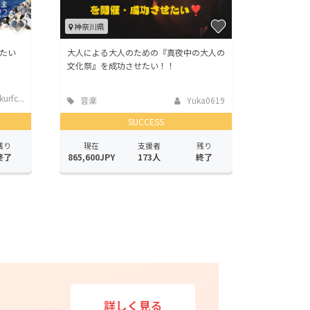
神奈川県
たい
大人による大人のための『真夜中の大人の
文化祭』を成功させたい！！
urfc...
音楽
Yuka0619
SUCCESS
残り
現在
支援者
残り
終了
865,600JPY
173人
終了