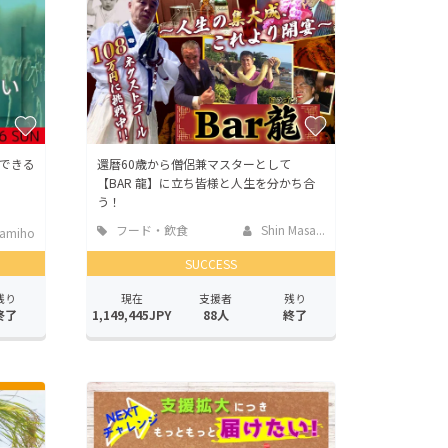
できる
還暦60歳から僧侶兼マスターとして
【BAR 龍】に立ち皆様と人生を分かち合
う！
フード・飲食
Shin Masa...
wamiho
店
SUCCESS
残り
現在
支援者
残り
終了
1,149,445JPY
88人
終了