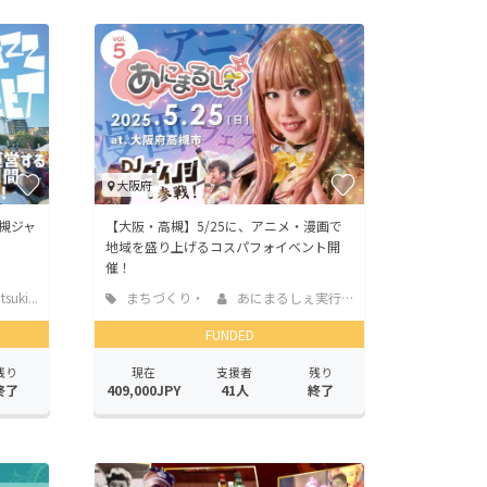
大阪府
槻ジャ
【大阪・高槻】5/25に、アニメ・漫画で
地域を盛り上げるコスパフォイベント開
催！
suki...
まちづくり・
あにまるしぇ実行委員会
地域活性化
FUNDED
残り
現在
支援者
残り
終了
409,000JPY
41人
終了