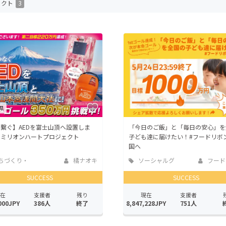
ェクト
3
CAMPFIRE for Social Good
CAMPFIRE Creation
CAMPFIREふるさと納税
machi-ya
コミュニティ
県
繋ぐ】AEDを富士山頂へ設置しま
「今日のご飯」と「毎日の安心」を
！ミリオンハートプロジェクト
子ども達に届けたい！#フードリボ
国へ
ちづくり・
橘ナオキ
ソーシャルグ
フード
活性化
ッド
SUCCESS
SUCCESS
在
支援者
残り
現在
支援者
000JPY
386人
終了
8,847,228JPY
751人