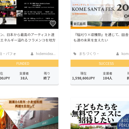
広島県
イン、日本から最高のアーティスト達
『稲刈り×収穫祭』を通じて、田舎
！エネルギー溢れるフラメンコを地方
も達の未来を支えたい
台・パフォ
hidemidea...
まちづくり・
kome
ンス
地域活性化
FUNDED
SUCCESS
在
支援者
残り
現在
支援者
00JPY
38人
終了
1,598,600JPY
184人