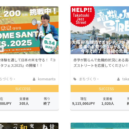
県
り体験を通して日本の米を守る！『コ
赤字が膨らんで危機的状況にある高
タフェス2025』の開催！！
ズストリートを応援してください！
ちづくり・
komesanta
まちづくり・
takat
活性化
地域活性化
SUCCESS
SUCCESS
在
支援者
残り
現在
支援者
200JPY
305人
終了
9,115,000JPY
1,020人