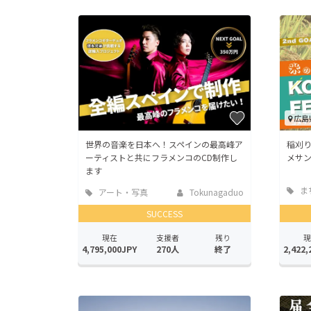
広島
世界の音楽を日本へ！スペインの最高峰ア
稲刈
ーティストと共にフラメンコのCD制作し
メサン
ます
ま
アート・写真
Tokunagaduo
地域
SUCCESS
現在
支援者
残り
現
4,795,000JPY
270人
終了
2,422,