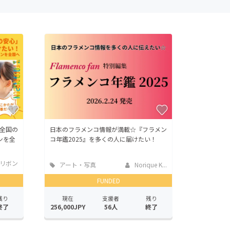
全国の
日本のフラメンコ情報が満載☆『フラメン
ンを全
コ年鑑2025』を多くの人に届けたい！
リボン
アート・写真
Norique K...
FUNDED
残り
現在
支援者
残り
終了
256,000JPY
56人
終了