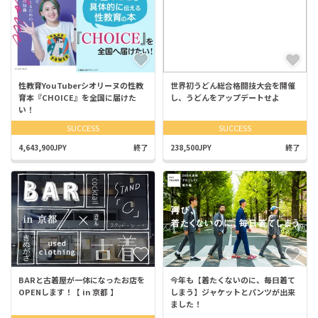
性教育YouTuberシオリーヌの性教
世界初うどん総合格闘技大会を開催
育本『CHOICE』を全国に届けた
し、うどんをアップデートせよ
い！
SUCCESS
SUCCESS
4,643,900JPY
終了
238,500JPY
終了
BARと古着屋が一体になったお店を
今年も【着たくないのに、毎日着て
OPENします！【 in 京都 】
しまう】ジャケットとパンツが出来
ました！