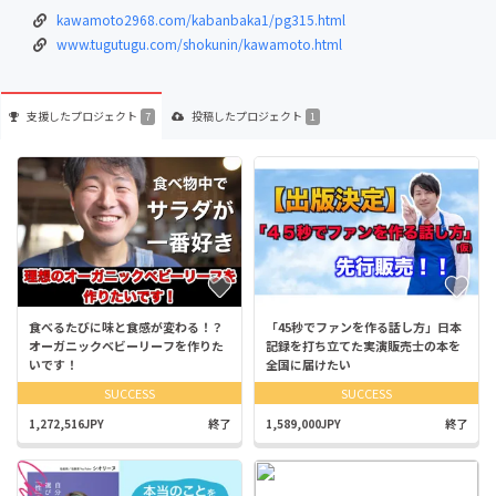
kawamoto2968.com/kabanbaka1/pg315.html
www.tugutugu.com/shokunin/kawamoto.html
支援した
プロジェクト
投稿した
プロジェクト
7
1
食べるたびに味と食感が変わる！？
「45秒でファンを作る話し方」日本
オーガニックベビーリーフを作りた
記録を打ち立てた実演販売士の本を
いです！
全国に届けたい
SUCCESS
SUCCESS
1,272,516JPY
終了
1,589,000JPY
終了