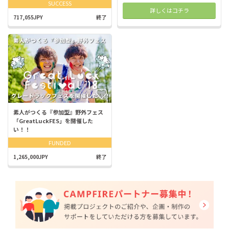
SUCCESS
詳しくはコチラ
717,055JPY
終了
素人がつくる『参加型』野外フェス
「GreatLuckFES」を開催した
い！！
FUNDED
1,265,000JPY
終了