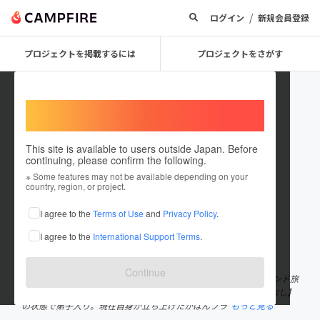
/
ログイン
新規会員登録
プロジェクトを掲載するには
プロジェクトをさがす
Welcome,
International users
This site is available to users outside Japan. Before
continuing, please confirm the following.
kabanbaka
※ Some features may not be available depending on your
country, region, or project.
プロジェクトオーナー
I agree to the
Terms of Use
and
Privacy Policy
.
これまでに7回支援して1件のプロジェクトを投稿しています
I agree to the
International Support Terms
.
在住国：日本
現在地：京都府
出身国：日本
出身地：大阪府
Continue
1991年生まれ。京都産業大学法学部卒業後、一般企業に就職。インド旅
をして「鞄を作りたい」と思い退職。【職なし、金なし、オウチなし】
の状態で弟子入り。現在自身が立ち上げたかばんブラ
もっと見る