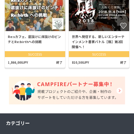
Re:sカフェ、底抜けに床抜けのピン
世界へ発信する、新しいエンターテ
チとRe:birthへの挑戦
インメント書家バトル【鴉】第2回
開催へ！
SUCCESS
SUCCESS
1,866,000JPY
終了
810,500JPY
終了
カテゴリー