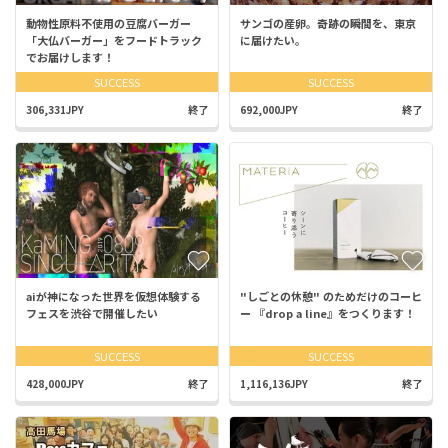
動物性原料不使用の豆腐バーガー
サンゴの産卵。奇跡の瞬間を、東京
「大仏バーガー」をフードトラック
に届けたい。
でお届けします！
SUCCESS
SUCCESS
306,331JPY
終了
692,000JPY
終了
aiが神になった世界を仮想体験する
"しごとの休憩" のためだけのコーヒ
フェスを渋谷で開催したい
ー 『drop a line』をつくります！
SUCCESS
SUCCESS
428,000JPY
終了
1,116,136JPY
終了