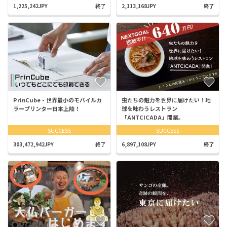
1,225,242JPY
終了
2,113,168JPY
終了
PrinCube - 世界最小のモバイルカ
虫たちの魅力を世界に届けたい！地
ラープリンター日本上陸！
球を味わうレストラン
「ANTCICADA」開業。
SUCCESS
SUCCESS
303,472,942JPY
終了
6,897,108JPY
終了