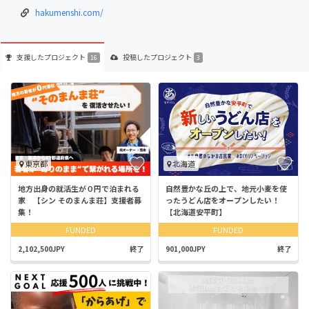
hakumenshi.com/
支援した
プロジェクト
投稿した
プロジェクト
16
3
東京都
北海道
地方出身の就活生が０円で泊まれる
自然豊かな丘の上で、地元小麦を使
家 【シン そのまんま荘】支援者募
ったうどん店をオープンしたい！
集！
【北海道安平町】
FUNDED
FUNDED
2,102,500JPY
終了
901,000JPY
終了