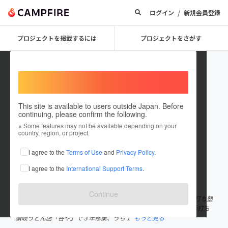
/
ログイン
新規会員登録
プロジェクトを掲載するには
プロジェクトをさがす
Welcome,
International users
This site is available to users outside Japan. Before
continuing, please confirm the following.
onoudon
※ Some features may not be available depending on your
country, region, or project.
プロジェクトオーナー
I agree to the
Terms of Use
and
Privacy Policy
.
これまでに16回支援して3件のプロジェクトを投稿しています
I agree to the
International Support Terms
.
在住国：日本
現在地：東京都
出身国：日本
出身地：愛媛県
Continue
小野ウどん 手打師/うどんアーティスト/浅草真九郎の店主/浅草手打ち塾
の塾長 1990年生まれ。ミシュラン.ビブグルマンにも選出される手打ち
讃岐うどん店「谷や」で３年修業、うち１
もっと見る