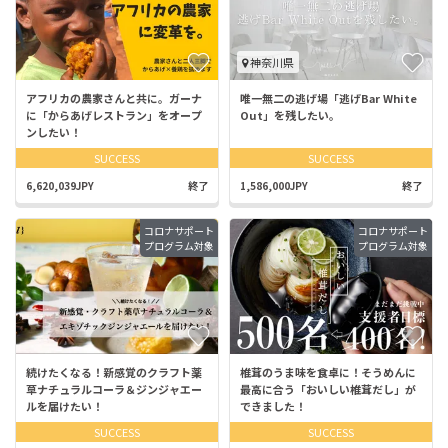
神奈川県
アフリカの農家さんと共に。ガーナ
唯一無二の逃げ場「逃げBar White
に「からあげレストラン」をオープ
Out」を残したい。
ンしたい！
SUCCESS
SUCCESS
6,620,039JPY
終了
1,586,000JPY
終了
コロナサポート
コロナサポート
プログラム対象
プログラム対象
続けたくなる！新感覚のクラフト薬
椎茸のうま味を食卓に！そうめんに
草ナチュラルコーラ＆ジンジャエー
最高に合う「おいしい椎茸だし」が
ルを届けたい！
できました！
SUCCESS
SUCCESS