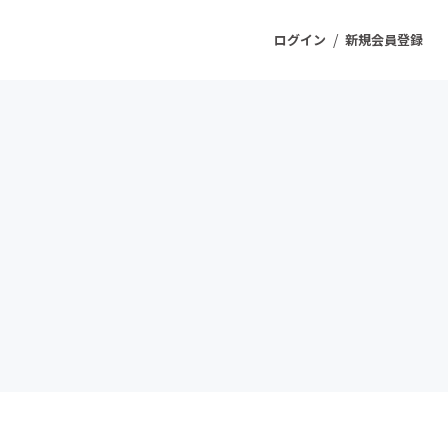
/
ログイン
新規会員登録
ジェクト
もうすぐ公開されます
プロダクト
ファッション
スポーツ
ケア
ソーシャルグッド