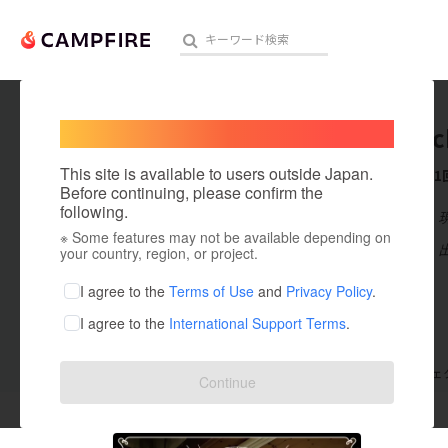
Welcome,
International users
greatluc
人気のプロジェクト
注目のリ
This site is available to users outside Japan.
これまでに1
Before continuing, please confirm the
following.
在住国：日本
※ Some features may not be available depending on
アート・写真
出身国：日本
your country, region, or project.
テクノロジー・ガジェット
I agree to the
Terms of Use
and
Privacy Policy
.
I agree to the
International Support Terms
.
映像・映画
ビジネス・起業
支援した
プロジェクト
1
投稿した
プロジェ
Continue
まちづくり・地域活性化