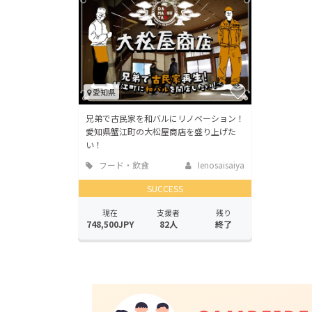
愛知県
兄弟で古民家を和バルにリノベーション！
愛知県蟹江町の大松屋商店を盛り上げた
い！
フード・飲食
Ienosaisaiya
店
SUCCESS
現在
支援者
残り
748,500JPY
82人
終了