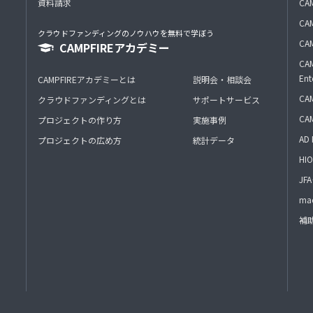
資料請求
CA
CAM
クラウドファンディングのノウハウを無料で学ぼう
CAM
CAMPFIREアカデミー
CAM
Ent
CAMPFIREアカデミーとは
説明会・相談会
CAM
クラウドファンディングとは
サポートサービス
CA
プロジェクトの作り方
実施事例
AD 
プロジェクトの広め方
統計データ
HIO
J
mac
補