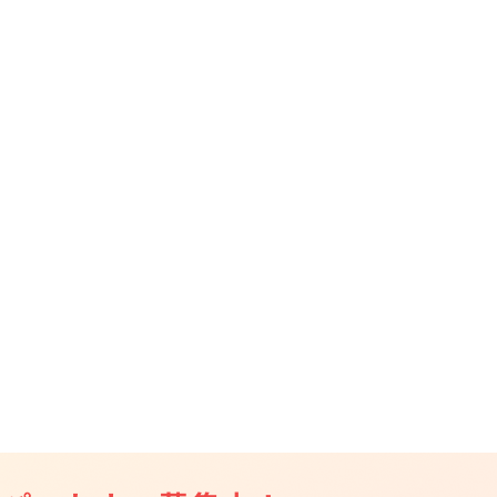
CAMPFIRE for Social Good
CAMPFIRE Creation
CAMPFIREふるさと納税
machi-ya
コミュニティ