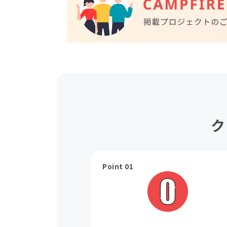
ク
Point 01