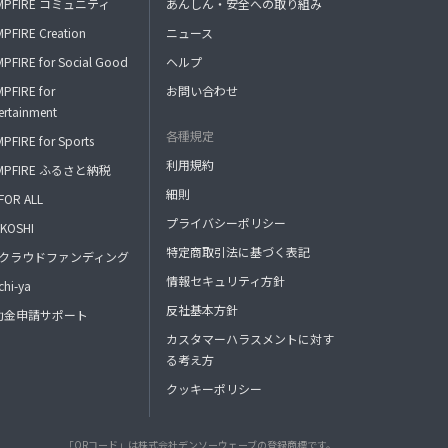
MPFIRE コミュニティ
あんしん・安全への取り組み
PFIRE Creation
ニュース
PFIRE for Social Good
ヘルプ
PFIRE for
お問い合わせ
ertainment
各種規定
PFIRE for Sports
利用規約
MPFIRE ふるさと納税
細則
FOR ALL
プライバシーポリシー
KOSHI
特定商取引法に基づく表記
FAクラウドファンディング
情報セキュリティ方針
hi-ya
反社基本方針
助金申請サポート
カスタマーハラスメントに対す
る考え方
クッキーポリシー
「QRコード」は株式会社デンソーウェーブの登録商標です。