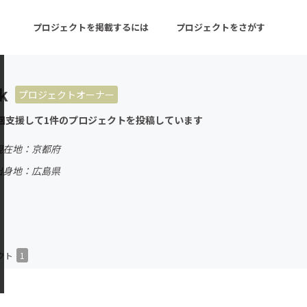
プロジェクトを掲載するには
プロジェクトをさがす
k
プロジェクトオーナー
ターン
注目の新着プロジェクト
募集終了が近いプロ
回支援して1件のプロジェクトを投稿しています
現在地：京都府
音楽
舞台・パフォーマンス
出身地：広島県
ゲーム・サービス開発
フード・飲食店
書籍・雑誌出版
アニメ・漫画
チャレンジ
ビューティー・ヘルス
クト
1