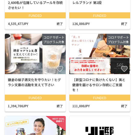
2,600名が在籍しているプールを存続
レルブランド 第2段
させたい！
FUNDED
FUNDED
4,535,477JPY
終了
126,000JPY
終了
コロナサポート
コロナサポート
プログラム対象
プログラム対象
鎌倉の梯子酒文化を守りたい！ヒグ
【新型コロナに負けたくない】美と
ラシ文庫の活動を支えて下さい
健康を届けるサロン存続にご支援
を！
FUNDED
FUNDED
1,394,700JPY
終了
111,000JPY
終了