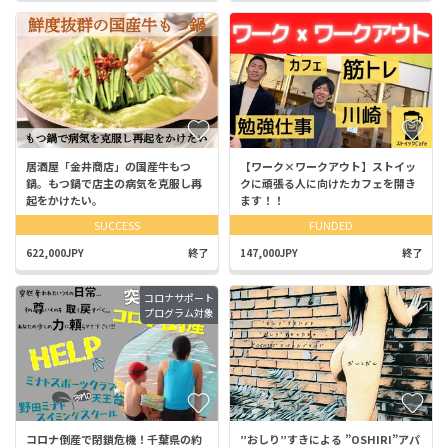
居酒屋「金井商店」の国産牛もつ
【ワーク×ワークアウト】ストイッ
鍋。もつ鍋で店主の病気を克服し再
クに頑張る人に向けたカフェを開き
起をかけたい。
ます！！
SUCCESS
FUNDED
622,000JPY
終了
147,000JPY
終了
コロナサポート
プログラム対象
コロナ倒産で閉鎖危機！千葉県の約
”おしり”すきによる ”OSHIRI”アパ