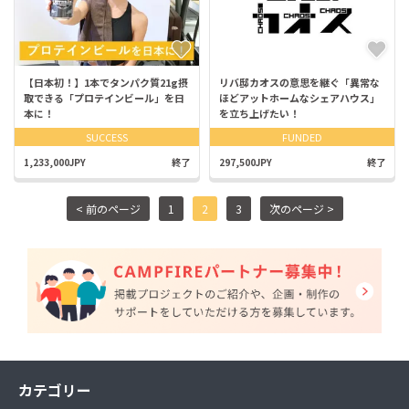
【日本初！】1本でタンパク質21g摂
リバ邸カオスの意思を継ぐ「異常な
取できる「プロテインビール」を日
ほどアットホームなシェアハウス」
本に！
を立ち上げたい！
SUCCESS
FUNDED
1,233,000JPY
終了
297,500JPY
終了
< 前のページ
1
2
3
次のページ >
カテゴリー