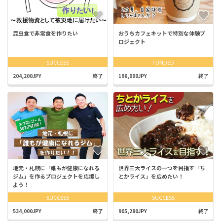
昆虫食で非常食を作りたい
おうちカフェキットで特別な体験プ
ロジェクト
SUCCESS
FUNDED
204,200JPY
終了
196,000JPY
終了
地元・札幌に「誰もが健康になれる
世界三大ライスの一つを目指す「ち
ジム」を作るプロジェクトを応援し
とかライス」を広めたい！
よう！
SUCCESS
SUCCESS
534,000JPY
終了
905,280JPY
終了