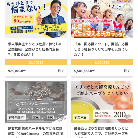
個人事業主やひとり社長に特化した
「第一回応援アワード」開催。応援
全国組織「全国ひとり社長同友会
し合う社会づくりで日本を元気にし
®︎」を広めたい！
たい！
SUCCESS
SUCCESS
925,000JPY
終了
5,585,555JPY
終了
神奈川県
東京都
飲食店開業のハードルを下げる飲食
栄養たっぷりな食用植物モリンガと
施設「ChefCinema」の設立を応援
大鰐高原りんごで、ご馳走スープを