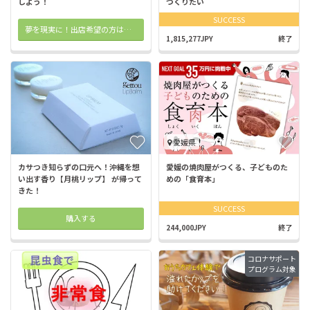
しよう！
つくりたい
SUCCESS
夢を現実に！出店希望の方はこちら
1,815,277JPY
終了
愛媛県
カサつき知らずの口元へ！沖縄を想
愛媛の焼肉屋がつくる、子どものた
い出す香り【月桃リップ】 が帰って
めの「食育本」
きた！
SUCCESS
購入する
244,000JPY
終了
コロナサポート
プログラム対象