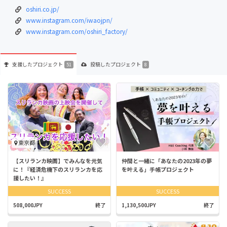
oshiri.co.jp/
www.instagram.com/iwaojpn/
www.instagram.com/oshiri_factory/
支援した
プロジェクト
投稿した
プロジェクト
51
8
東京都
【スリランカ映画】でみんなを元気
仲間と一緒に「あなたの2023年の夢
に！『経済危機下のスリランカを応
を叶える」手帳プロジェクト
援したい！』
SUCCESS
SUCCESS
508,000JPY
終了
1,130,500JPY
終了