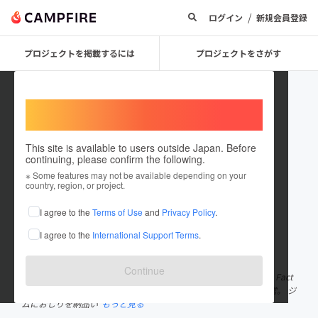
/
ログイン
新規会員登録
プロジェクトを掲載するには
プロジェクトをさがす
Welcome,
International users
This site is available to users outside Japan. Before
continuing, please confirm the following.
杉浦巌
※ Some features may not be available depending on your
country, region, or project.
プロジェクトオーナー
I agree to the
Terms of Use
and
Privacy Policy
.
これまでに51回支援して8件のプロジェクトを投稿しています
I agree to the
International Support Terms
.
在住国：日本
現在地：神奈川県
出身国：日本
出身地：岐阜県
Continue
◼️ 杉浦巌（すぎうらいわお） 株式会社OSHIRI 代表取締役 OSHIRI Fact
ory おしり工場長 ヒップアップに特化したフィットネスジムを運営。 ジ
ムにおしりを納品い
もっと見る