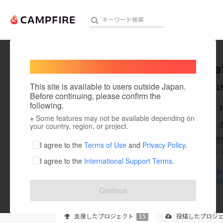
Welcome,
International users
Mayu Ha
人気のプロジェクト
注目のリ
This site is available to users outside Japan.
これまでに1
Before continuing, please confirm the
following.
在住国：日本
※ Some features may not be available depending on
アート・写真
出身国：日本
your country, region, or project.
#ヒグラシ文庫🦉
テクノロジー・ガジェット
I agree to the
Terms of Use
and
Privacy Policy
.
Rを走ってま
も
I agree to the
International Support Terms
.
映像・映画
www.facebo
m.facebook
ビジネス・起業
Continue
まちづくり・地域活性化
支援した
プロジェクト
15
投稿した
プロジ