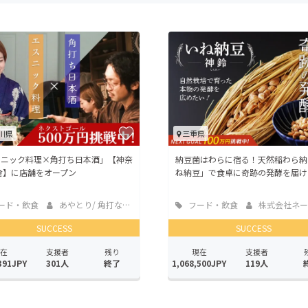
CAMPFIRE for Social Good
CAMPFIRE Creation
CAMPFIREふるさと納税
machi-ya
コミュニティ
川県
三重県
スニック料理×角打ち日本酒」【神奈
納豆菌はわらに宿る！天然稲わら納
倉】に店舗をオープン
ね納豆」で食卓に奇跡の発酵を届け
ード・飲食
あやとり/ 角打なおらい
フード・飲食
株式会社ネーブル・
店
SUCCESS
SUCCESS
在
支援者
残り
現在
支援者
391JPY
301人
終了
1,068,500JPY
119人