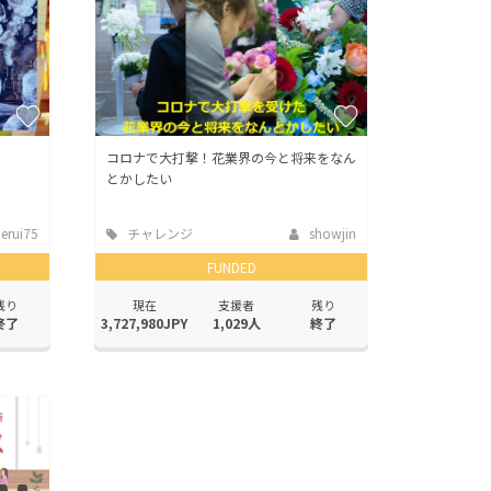
コロナで大打撃！花業界の今と将来をなん
とかしたい
erui75
チャレンジ
showjin
FUNDED
残り
現在
支援者
残り
終了
3,727,980JPY
1,029人
終了