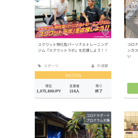
スクワット特化型パーソナルトレーニング
コロナ
ジム『スクワットラボ』を応援しよう！！
ンガス
い
スポーツ
杉浦巌
SUCCESS
現在
支援者
残り
1,075,800JPY
216人
終了
コロナサポート
プログラム対象