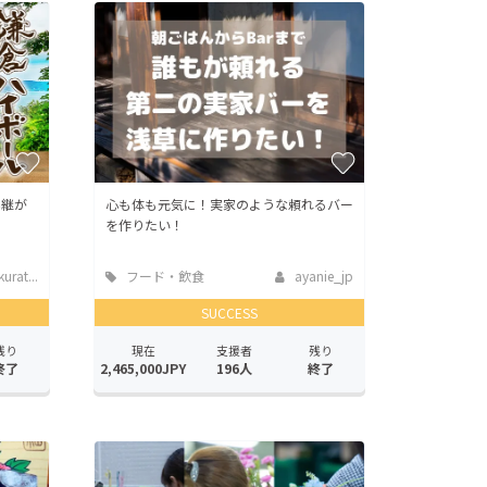
み継が
心も体も元気に！実家のような頼れるバー
を作りたい！
rat...
フード・飲食
ayanie_jp
店
SUCCESS
残り
現在
支援者
残り
終了
2,465,000JPY
196人
終了