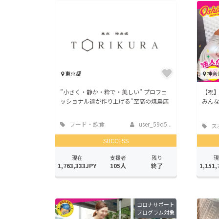
東京都
神奈
”小さく・静か・粋で・美しい” プロフェ
【祝】
ッショナル達が作り上げる”至高の焼鳥店
みん
フード・飲食
user_59d5...
ス
店
SUCCESS
現在
支援者
残り
現
1,763,333JPY
105人
終了
1,151,
コロナサポート
プログラム対象