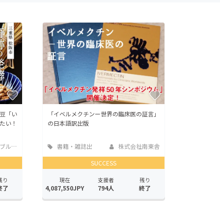
豆「い
「イベルメクチンー世界の臨床医の証言」
たい！
の日本語訳出版
...
書籍・雑誌出
株式会社南東舎
版
SUCCESS
残り
現在
支援者
残り
終了
4,087,550JPY
794人
終了