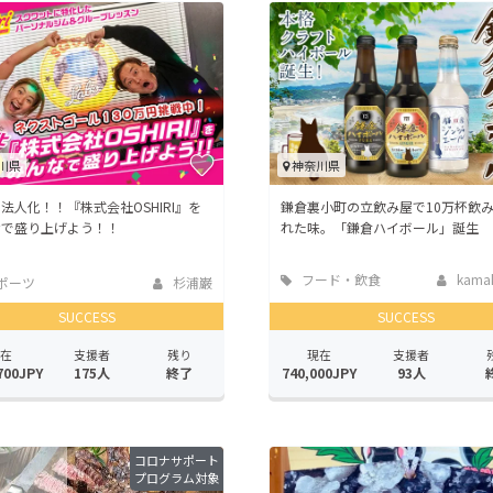
川県
神奈川県
法人化！！『株式会社OSHIRI』を
鎌倉裏小町の立飲み屋で10万杯飲
なで盛り上げよう！！
れた味。「鎌倉ハイボール」誕生
フード・飲食
kamaku
ポーツ
杉浦巌
店
SUCCESS
SUCCESS
在
支援者
残り
現在
支援者
700JPY
175人
終了
740,000JPY
93人
コロナサポート
プログラム対象