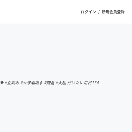
/
ログイン
新規会員登録
ジェクト
もうすぐ公開されます
プロダクト
 #立飲み #大衆酒場🏮 #鎌倉 #大船 だいたい毎日134
ファッション
スポーツ
ケア
ソーシャルグッド