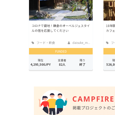
コロナで窮地！鎌倉のオーベルジュスタイ
18年
ルの宿を応援してください
カフ
フード・飲食
daisuke_m...
フ
店
店
FUNDED
現在
支援者
残り
現
4,295,500JPY
82人
終了
526,8