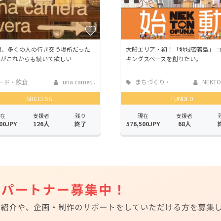
間、多くの人の行き交う場所だった
大船エリア・初！「地域密着型」 
ェがこれからも続いて欲しい
キングスペースを創りたい。
ード・飲食
una camer...
まちづくり・
NEKTON
地域活性化
SUCCESS
FUNDED
在
支援者
残り
現在
支援者
00JPY
126人
終了
576,500JPY
68人