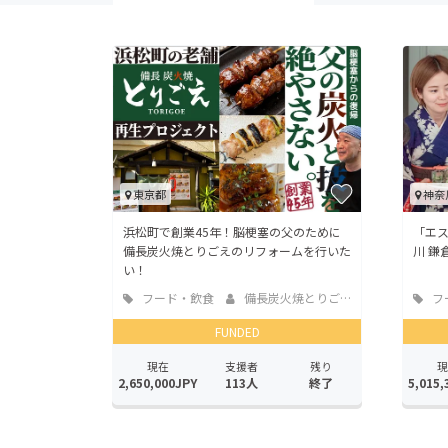
東京都
神奈
浜松町で創業45年！脳梗塞の父のために
「エ
備長炭火焼とりごえのリフォームを行いた
川 鎌
い！
フード・飲食
備長炭火焼とりごえ
フ
店
店
FUNDED
現在
支援者
残り
現
2,650,000JPY
113人
終了
5,015,