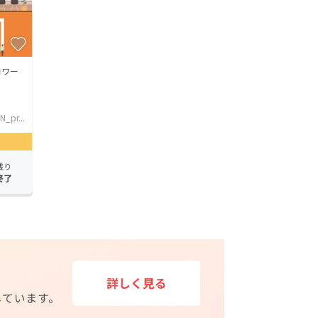
コワー
_pr...
残り
終了