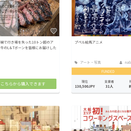
禍で行き場を失った10トン超のア
プペル絵馬アニメ
牛のL＆Tボーンを皆様にお届けした
アート・写真
nab
FUNDED
現在
支援者
こちらから購入できます
130,500JPY
31人