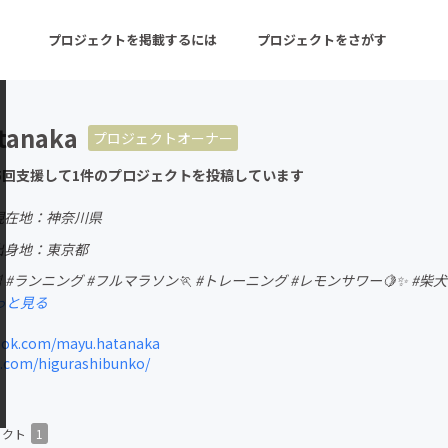
プロジェクトを掲載するには
プロジェクトをさがす
tanaka
プロジェクトオーナー
ターン
注目の新着プロジェクト
募集終了が近いプロ
5回支援して1件のプロジェクトを投稿しています
現在地：神奈川県
音楽
舞台・パフォーマンス
出身地：東京都
 #ランニング #フルマラソン🏃 #トレーニング #レモンサワー🍋✨ #柴犬🐕
ゲーム・サービス開発
フード・飲食店
っと見る
書籍・雑誌出版
アニメ・漫画
ok.com/mayu.hatanaka
.com/higurashibunko/
チャレンジ
ビューティー・ヘルス
ェクト
1