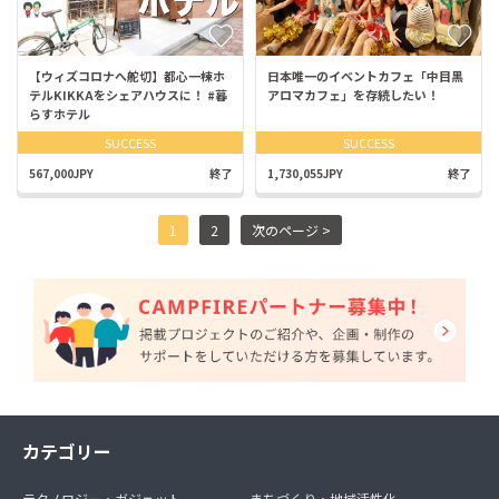
【ウィズコロナへ舵切】都心一棟ホ
日本唯一のイベントカフェ「中目黒
テルKIKKAをシェアハウスに！ #暮
アロマカフェ」を存続したい！
らすホテル
SUCCESS
SUCCESS
567,000JPY
終了
1,730,055JPY
終了
1
2
次のページ >
カテゴリー
テクノロジー・ガジェット
まちづくり・地域活性化