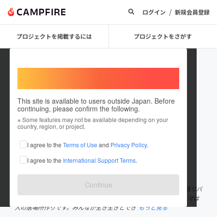
/
ログイン
新規会員登録
プロジェクトを掲載するには
プロジェクトをさがす
Welcome,
International users
This site is available to users outside Japan. Before
continuing, please confirm the following.
Keigo Kamiyama
※ Some features may not be available depending on your
country, region, or project.
プロジェクトオーナー
I agree to the
Terms of Use
and
Privacy Policy
.
これまでに35回支援して3件のプロジェクトを投稿しています
I agree to the
International Support Terms
.
在住国：日本
現在地：東京都
出身国：日本
出身地：茨城県
Continue
一般社団法人日本ゆでたまご協会代表理事 元シェアハウス「三代目リバ
邸カオス」オーナー WEBエンジニア、WEB制作 現在の活動のテーマは
人の居場所作りです。みんなが生き生きとでき
もっと見る