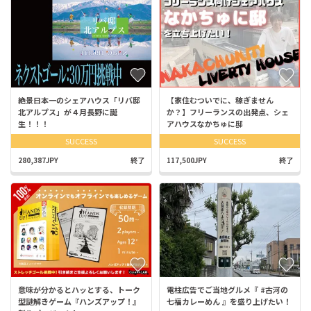
絶景日本一のシェアハウス「リバ邸
【家住むついでに、稼ぎません
北アルプス」が４月長野に誕
か？】フリーランスの出発点、シェ
生！！！
アハウスなかちゅに邸
SUCCESS
SUCCESS
280,387JPY
終了
117,500JPY
終了
意味が分かるとハッとする、トーク
電柱広告でご当地グルメ『 #古河の
型謎解きゲーム『ハンズアップ！』
七福カレーめん 』を盛り上げたい！