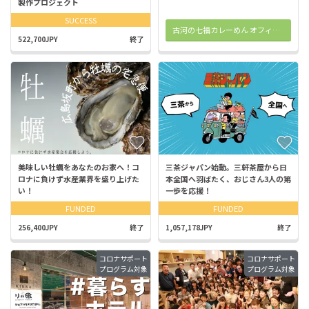
製作プロジェクト
SUCCESS
古河の七福カレーめん オフィシャルサイト
522,700JPY
終了
美味しい牡蠣をあなたのお家へ！コ
三茶ジャパン始動。三軒茶屋から日
ロナに負けず水産業界を盛り上げた
本全国へ羽ばたく、おじさん3人の第
い！
一歩を応援！
FUNDED
FUNDED
256,400JPY
終了
1,057,178JPY
終了
コロナサポート
コロナサポート
プログラム対象
プログラム対象