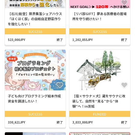
【石川/能登】限界集落シェアハウス
【リバ邸GIFT】夢ある医療者の居場
「ほくほく邸」の自給自足野菜作り
所を守り続けたい！
を強化したい！
SUCCESS
SUCCESS
523,000JPY
終了
1,202,055JPY
終了
子ども向けプログラミング絵本作成
【宿×サウナ×犬】蔵をサウナに改
資金を調達したい！
装して、自然を“見る”から“体
験”へ！in茨城
SUCCESS
FUNDED
330,621JPY
終了
3,033,000JPY
終了