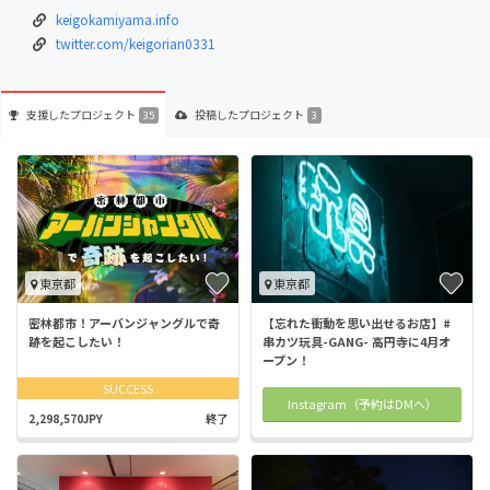
keigokamiyama.info
twitter.com/keigorian0331
支援した
プロジェクト
投稿した
プロジェクト
35
3
東京都
東京都
密林都市！アーバンジャングルで奇
【忘れた衝動を思い出せるお店】#
跡を起こしたい！
串カツ玩具-GANG- 高円寺に4月オ
ープン！
SUCCESS
Instagram（予約はDMへ）
2,298,570JPY
終了