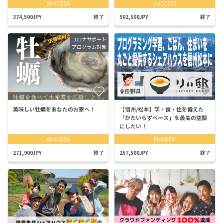
SUCCESS
SUCCESS
374,500JPY
終了
502,500JPY
終了
コロナサポート
プログラム対象
長野県
美味しい牡蠣をあなたのお家へ！
【信州/松本】学・食・住を備えた
「かたいらずベース」を最高の空間
にしたい！
SUCCESS
FUNDED
271,900JPY
終了
257,500JPY
終了