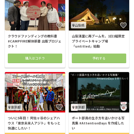
山梨県
クラウドファンディングの教科書
山梨清里に再ブームを。1日1組限定
#CAMPFIRE解体新書 出版プロジェ
プライベートキャンプ場
クト！
「untitled」始動
購入はコチラ
予約する
東京都
東京都
ついに5年目！ 阿佐ヶ谷のシェアハ
ボート部員の生き方を追いかける写
ウス「東京未来人アジト」をもっと
真集 #AttentionDays を作成した
快適にしたい！
い