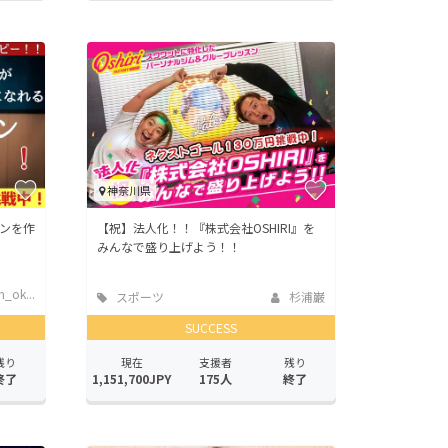
神奈川県
ンを作
【祝】法人化！！『株式会社OSHIRI』を
みんなで盛り上げよう！！
_ok...
スポーツ
杉浦巌
SUCCESS
残り
現在
支援者
残り
終了
1,151,700JPY
175人
終了