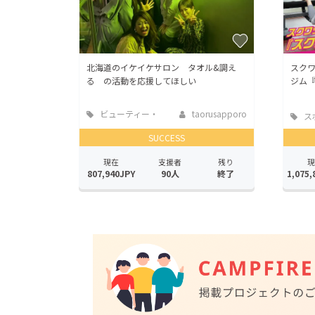
北海道のイケイケサロン タオル&調え
スク
る の活動を応援してほしい
ジム
ビューティー・
taorusapporo
ス
ヘルスケア
SUCCESS
現在
支援者
残り
現
807,940JPY
90人
終了
1,075,