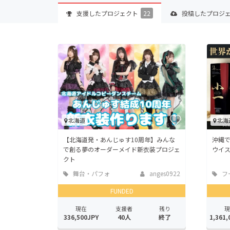
支援した
プロジェクト
22
投稿した
プロジ
北海道
北海
【北海道発・あんじゅす10周年】みんな
沖縄
で創る夢のオーダーメイド新衣装プロジェ
ウイ
クト
舞台・パフォ
anges0922
フ
ーマンス
店
FUNDED
現在
支援者
残り
現
336,500JPY
40人
終了
1,361,