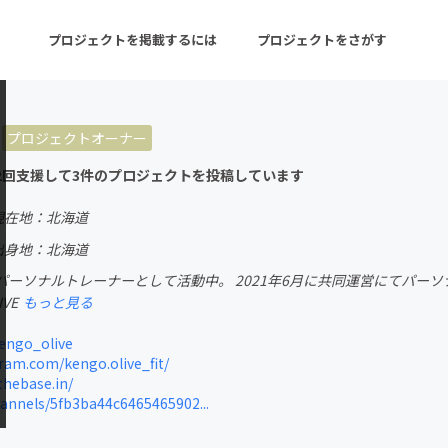
プロジェクトを掲載するには
プロジェクトをさがす
プロジェクトオーナー
ターン
注目の新着プロジェクト
募集終了が近いプロ
2回支援して3件のプロジェクトを投稿しています
現在地：北海道
音楽
舞台・パフォーマンス
出身地：北海道
ーソナルトレーナーとして活動中。 2021年6月に共同運営にてパーソナルジム「
ゲーム・サービス開発
フード・飲食店
VE
もっと見る
書籍・雑誌出版
アニメ・漫画
engo_olive
am.com/kengo.olive_fit/
チャレンジ
ビューティー・ヘルス
thebase.in/
annels/5fb3ba44c6465465902...