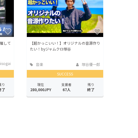
催して
【超かっこいい！】オリジナルの音源作り
たい！byジャムクロ塚谷
isogai
音楽
塚谷優一郎
SUCCESS
残り
現在
支援者
残り
終了
280,000JPY
67人
終了