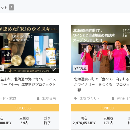
CAMPFIRE for Social Good
CAMPFIRE Creation
ェクト
3
CAMPFIREふるさと納税
machi-ya
コミュニティ
道
北海道
で生まれ、北海道の海で育つ。ライス
北海道余市町で「食べて、泊まれる
スキー『小一』海底熟成プロジェクト
かワイナリー」をつくる！プロジェ
一弾
ード・飲食
北から南
まちづくり・
wine_a
地域活性化
SUCCESS
FUNDED
在
支援者
残り
現在
支援者
000JPY
54人
終了
2,476,652JPY
171人