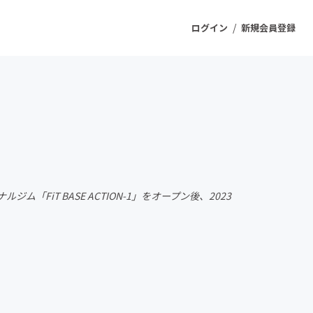
/
ログイン
新規会員登録
ジェクト
もうすぐ公開されます
プロダクト
FiT BASE ACTION-1」をオープン後、2023
ファッション
スポーツ
ケア
ソーシャルグッド