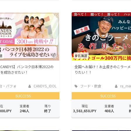
道
北海道
CANDYS】バンコク日本博2022の
全国へお届け！お土産きのこラーメ
ブを成功させたい！
りたい！！
台・パフォ
CANDYS_IDOL
フード・飲食
ra_men
ンス
店
SUCCESS
SUCCESS
在
支援者
残り
現在
支援者
000JPY
246人
終了
3,563,650JPY
408人