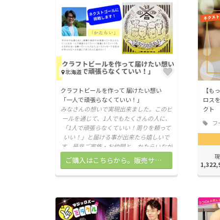
北海道
クラフトビールを作って 届けたい想い
【も
「一人で頑張らなくていい！」
ロス
みなさんの想いで実現出来ました。このビ
クト
ールを通じて、1人でもたくさんの人に、
フ
「1人で頑張らなくていい！周りを頼って
店
いい！」と届ける事が出来たら嬉しいで
す。是非ご家族・お仲間と、かたらいなが
ら。
現
ご購入はこちらから。販売サイトに移動します。
1,322,