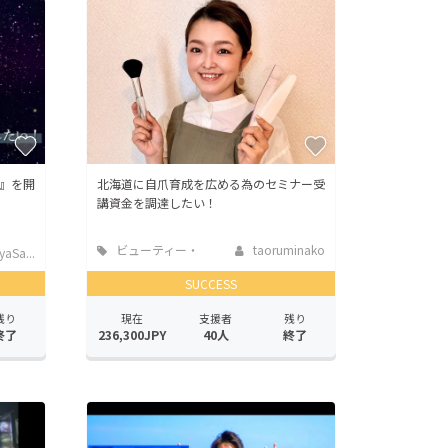
』を開
北海道に自爪育成を広める為のセミナー受
講資金を調達したい！
ビューティー・
taoruminako
yaSa...
ヘルスケア
SUCCESS
残り
現在
支援者
残り
終了
236,300JPY
40人
終了