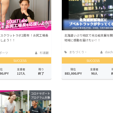
スクワットラボ2周年 ！お尻工場長
北海道いぶり地区で光る絵本展を開
援しよう！！
地域に感動を届けたい！！
まちづくり・
daichi
ポーツ
杉浦巌
地域活性化
SUCCESS
SUCCESS
在
支援者
残り
現在
支援者
90JPY
127人
終了
883,000JPY
90人
コロナサポート
プログラム対象