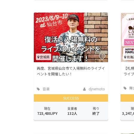
宮城県
北海
再度、宮城県仙台市で入場無料のライブイ
【札幌
ベントを開催したい！
ライ
舞
音楽
djnemoto
ーマ
SUCCESS
現在
支援者
残り
現
723,480JPY
132人
終了
3,247,