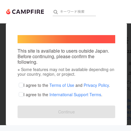
Welcome,
International users
古寺健吾
人気のプロジェクト
注目のリ
This site is available to users outside Japan.
これまでに2
Before continuing, please confirm the
following.
在住国：日本
※ Some features may not be available depending on
アート・写真
出身国：日本
your country, region, or project.
北海道札幌市でパ
テクノロジー・ガジェット
I agree to the
Terms of Use
and
Privacy Policy
.
年6月に「Be OLI
I agree to the
International Support Terms
.
映像・映画
note.com/k
www.instagr
ビジネス・起業
Continue
kengoolive.
stand.fm/ch
まちづくり・地域活性化