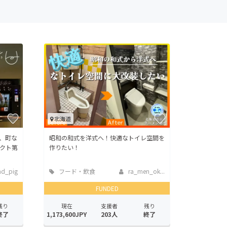
北海道
、町な
昭和の和式を洋式へ！快適なトイレ空間を
クト第
作りたい！
nd_pig
フード・飲食
ra_men_ok...
店
FUNDED
残り
現在
支援者
残り
終了
1,173,600JPY
203人
終了