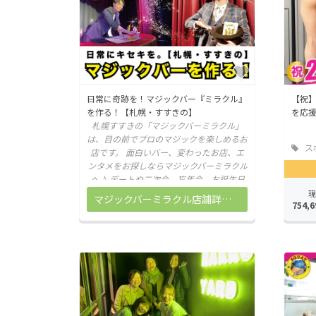
日常に奇跡を！マジックバー『ミラクル』
【祝】
を作る！【札幌・すすきの】
を応
札幌すすきの「マジックバーミラクル」
は、目の前でプロのマジックを楽しめるお
ス
店です。 面白いバー、変わったお店、エ
ンタメをお探しならマジックバーミラクル
へ♪ デートや二次会、忘年会、お誕生日
にも^^
現
マジックバーミラクル店舗詳細はこちら
754,6