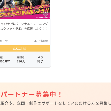
ワット特化型パーソナルトレーニング
『スクワットラボ』を応援しよう！！
ポーツ
杉浦巌
SUCCESS
在
支援者
残り
800JPY
216人
終了