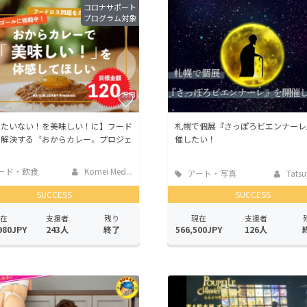
コロナサポート
プログラム対象
ったいない！を美味しい！に】フード
札幌で個展『さっぽろビエンナーレ
を解決する〝おからカレー〟プロジェ
催したい！
ード・飲食
Komei Med...
アート・写真
Tatsu
SUCCESS
SUCCESS
在
支援者
残り
現在
支援者
980JPY
243人
終了
566,500JPY
126人