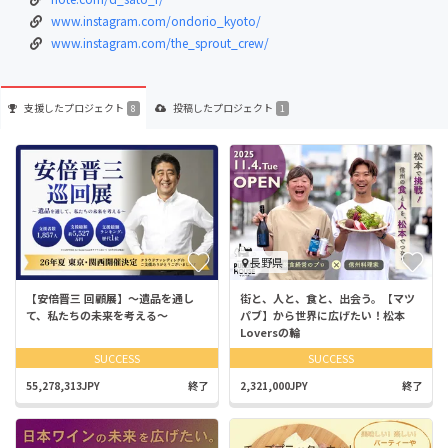
www.instagram.com/ondorio_kyoto/
www.instagram.com/the_sprout_crew/
支援した
プロジェクト
投稿した
プロジェクト
8
1
長野県
【安倍晋三 回顧展】～遺品を通し
街と、人と、食と、出会う。【マツ
て、私たちの未来を考える～
パブ】から世界に広げたい！松本
Loversの輪
SUCCESS
SUCCESS
55,278,313JPY
終了
2,321,000JPY
終了