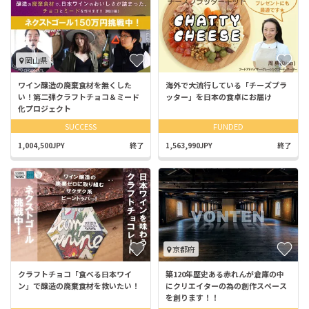
岡山県
ワイン醸造の廃棄食材を無くした
海外で大流行している「チーズプラ
い！第二弾クラフトチョコ＆ミード
ッター」を日本の食卓にお届け
化プロジェクト
SUCCESS
FUNDED
1,004,500JPY
終了
1,563,990JPY
終了
京都府
クラフトチョコ「食べる日本ワイ
築120年歴史ある赤れんが倉庫の中
ン」で醸造の廃棄食材を救いたい！
にクリエイターの為の創作スペース
を創ります！！