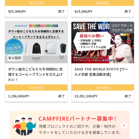
SUCCESS
FUNDED
933,900JPY
終了
619,000JPY
終了
コロナサポート
プログラム対象
大阪府
ダウン症のこどもたちを持続的に支
SAVE THE WORLD KYOTO [ワー
援するコーヒーブランドを立ち上げ
ルド京都 営業活動支援]
たい！
SUCCESS
SUCCESS
3,396,000JPY
終了
10,051,500JPY
終了