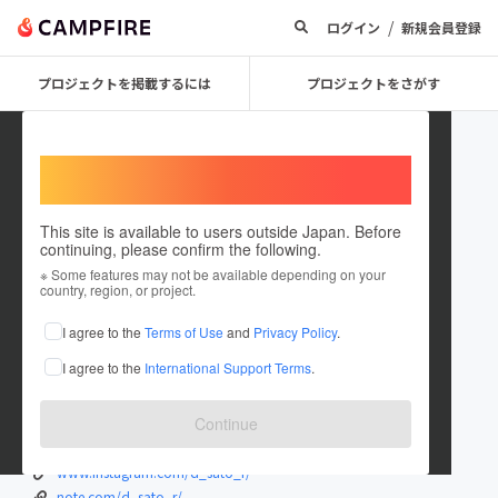
/
ログイン
新規会員登録
プロジェクトを掲載するには
プロジェクトをさがす
Welcome,
International users
This site is available to users outside Japan. Before
continuing, please confirm the following.
RYOSUKE SATO _ The Sprout
※ Some features may not be available depending on your
country, region, or project.
Crew
I agree to the
Terms of Use
and
Privacy Policy
.
プロジェクトオーナー
I agree to the
International Support Terms
.
これまでに8回支援して1件のプロジェクトを投稿しています
在住国：日本
現在地：京都府
Continue
出身国：日本
出身地：京都府
www.instagram.com/d_sato_r/
note.com/d_sato_r/