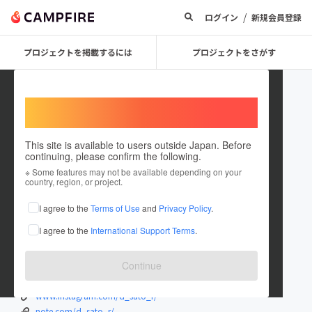
/
ログイン
新規会員登録
プロジェクトを掲載するには
プロジェクトをさがす
Welcome,
International users
This site is available to users outside Japan. Before
continuing, please confirm the following.
RYOSUKE SATO _ The Sprout
※ Some features may not be available depending on your
country, region, or project.
Crew
I agree to the
Terms of Use
and
Privacy Policy
.
プロジェクトオーナー
I agree to the
International Support Terms
.
これまでに8回支援して1件のプロジェクトを投稿しています
在住国：日本
現在地：京都府
Continue
出身国：日本
出身地：京都府
www.instagram.com/d_sato_r/
note.com/d_sato_r/