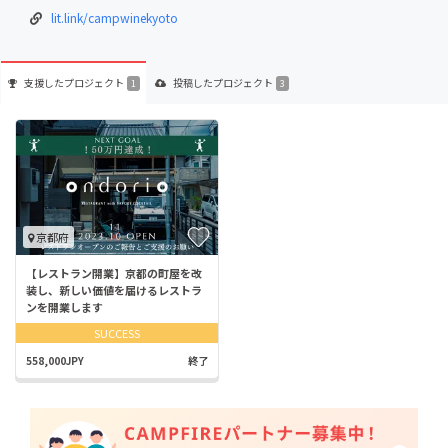
lit.link/campwinekyoto
支援した
プロジェクト
投稿した
プロジェクト
1
3
京都府
【レストラン開業】京都の町屋を改
装し、新しい価値を届けるレストラ
ンを開業します
SUCCESS
558,000JPY
終了