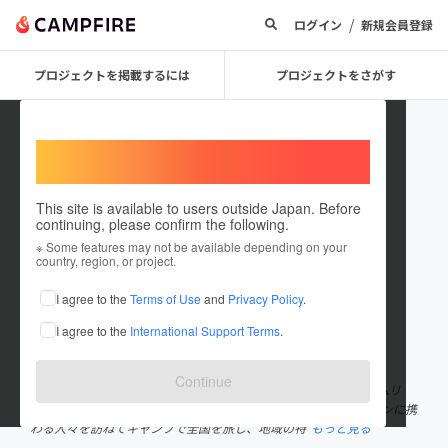
/
ログイン
新規会員登録
プロジェクトを掲載するには
プロジェクトをさがす
Welcome,
International users
This site is available to users outside Japan. Before
continuing, please confirm the following.
anna_camp_wine
※ Some features may not be available depending on your
country, region, or project.
プロジェクトオーナー
I agree to the
Terms of Use
and
Privacy Policy
.
これまでに1回支援して3件のプロジェクトを投稿しています
I agree to the
International Support Terms
.
在住国：日本
現在地：京都府
出身国：日本
出身地：京都府
Continue
キャンプで旅するワインソムリエのANNAと申します！ ワインソムリ
エ、アドバイザー、ワイン専門酒屋として活動中。 その傍らワインに携
わる人々を訪ねてキャンプで全国を旅し、地域の特
もっと見る