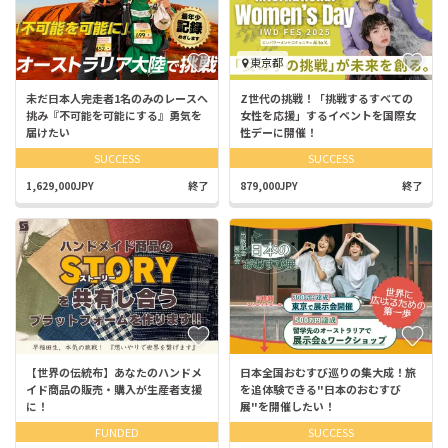
東京都
未だ日本人完走者1名のみのレースへ
Z世代の挑戦！「挑戦するすべての
挑み『不可能を可能にする』勇気を
女性を応援」するイベントを国際女
届けたい
性デーに開催！
SUCCESS
SUCCESS
1,629,000JPY
終了
879,000JPY
終了
【世界の伝統布】あなたのハンドメ
日本全国おむすび巡りの集大成！旅
イド商品の販売・購入が生産者支援
を追体験できる"日本のおむすび
に！
展"を開催したい！
FUNDED
SUCCESS