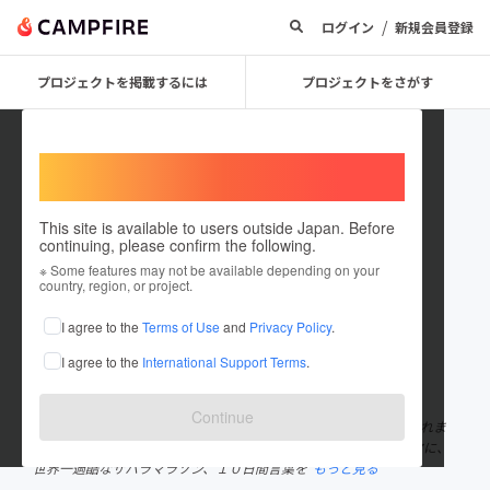
/
ログイン
新規会員登録
プロジェクトを掲載するには
プロジェクトをさがす
Welcome,
International users
This site is available to users outside Japan. Before
continuing, please confirm the following.
N MaSaTo
※ Some features may not be available depending on your
country, region, or project.
プロジェクトオーナー
I agree to the
Terms of Use
and
Privacy Policy
.
これまでに45回支援して3件のプロジェクトを投稿しています
I agree to the
International Support Terms
.
在住国：日本
現在地：神奈川県
出身国：日本
出身地：神奈川県
Continue
■2013年〜2016年まで2年半をかけて世界一周をした旅人。 ■これま
でに100カ国を訪れ、「人生の可能性を無限に広げる旅」をテーマに、
世界一過酷なサハラマラソン、１０日間言葉を
もっと見る