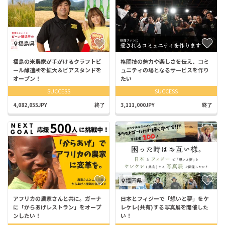
福島県
福島の米農家が手がけるクラフトビ
格闘技の魅力や楽しさを伝え、コミ
ール醸造所を拡大＆ビアスタンドを
ュニティの場となるサービスを作り
オープン！
たい
SUCCESS
SUCCESS
4,082,055JPY
終了
3,111,000JPY
終了
福岡県
アフリカの農家さんと共に。ガーナ
日本とフィジーで「想いと夢」をケ
に「からあげレストラン」をオープ
レケレ(共有)する写真展を開催した
ンしたい！
い！