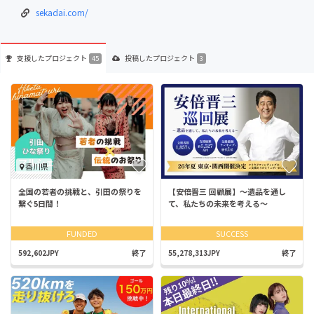
sekadai.com/
支援した
プロジェクト
投稿した
プロジェクト
45
3
香川県
全国の若者の挑戦と、引田の祭りを
【安倍晋三 回顧展】～遺品を通し
繋ぐ5日間！
て、私たちの未来を考える～
FUNDED
SUCCESS
592,602JPY
終了
55,278,313JPY
終了