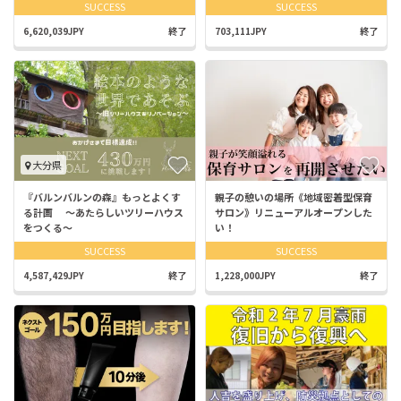
SUCCESS
SUCCESS
6,620,039JPY
終了
703,111JPY
終了
大分県
『バルンバルンの森』もっとよくす
親子の憩いの場所《地域密着型保育
る計画 〜あたらしいツリーハウス
サロン》リニューアルオープンした
をつくる〜
い！
SUCCESS
SUCCESS
4,587,429JPY
終了
1,228,000JPY
終了