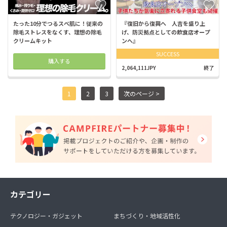
たった10分でつるスベ肌に！従来の
『復旧から復興へ 人吉を盛り上
除毛ストレスをなくす、理想の除毛
げ、防災拠点としての飲食店オープ
クリームキット
ンへ』
SUCCESS
購入する
2,064,111JPY
終了
1
2
3
次のページ >
カテゴリー
テクノロジー・ガジェット
まちづくり・地域活性化