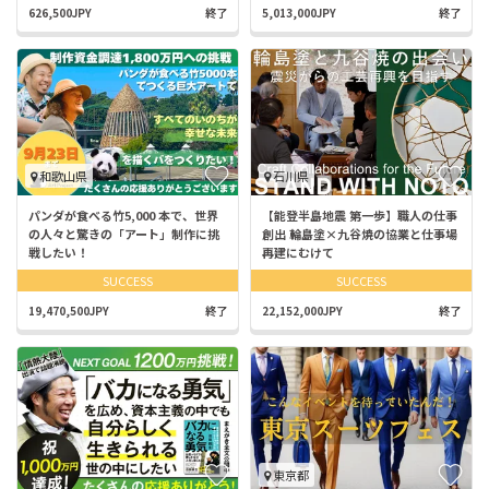
626,500JPY
終了
5,013,000JPY
終了
和歌山県
石川県
パンダが食べる竹5,000 本で、世界
【能登半島地震 第一歩】職人の仕事
の人々と驚きの「アート」制作に挑
創出 輪島塗×九谷焼の協業と仕事場
戦したい！
再建にむけて
SUCCESS
SUCCESS
19,470,500JPY
終了
22,152,000JPY
終了
東京都