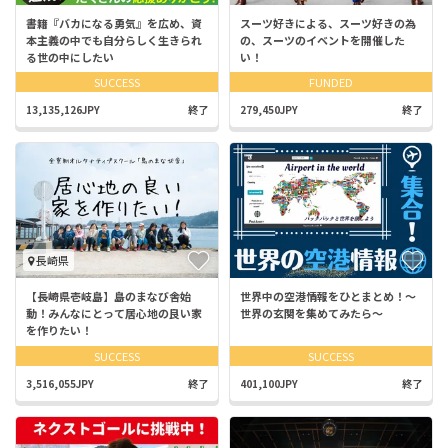
書籍『バカになる勇気』を広め、資
スーツ好きによる、スーツ好きの為
本主義の中でも自分らしく生きられ
の、スーツのイベントを開催した
る世の中にしたい
い！
SUCCESS
FUNDED
13,135,126JPY
終了
279,450JPY
終了
長崎県
【長崎県壱岐島】島のまなび舎始
世界中の空港情報をひとまとめ！〜
動！みんなにとって居心地の良い家
世界の玄関を集めてみたら〜
を作りたい！
SUCCESS
SUCCESS
3,516,055JPY
終了
401,100JPY
終了