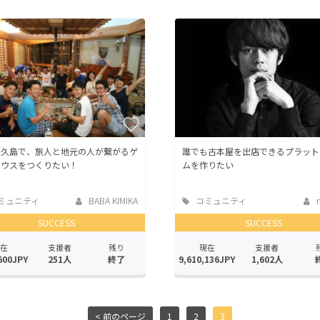
CAMPFIRE for Social Good
CAMPFIRE Creation
CAMPFIREふるさと納税
machi-ya
コミュニティ
屋久島で、旅人と地元の人が繋がるゲ
誰でも古本屋を出店できるプラット
ハウスをつくりたい！
ムを作りたい
ミュニティ
BABA KIMIKA
コミュニティ
n
SUCCESS
SUCCESS
在
支援者
残り
現在
支援者
600JPY
251人
終了
9,610,136JPY
1,602人
< 前のページ
1
2
3