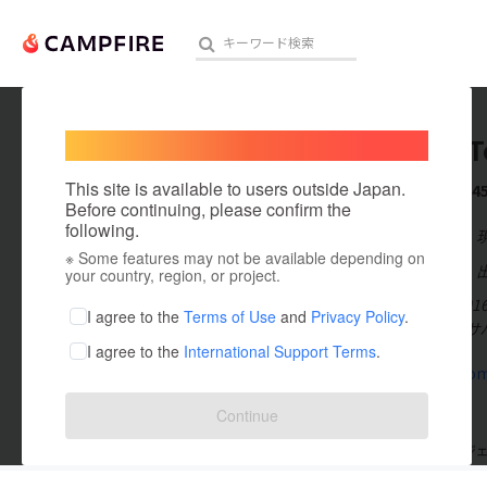
Welcome,
International users
N MaSaT
人気のプロジェクト
注目のリ
This site is available to users outside Japan.
これまでに4
Before continuing, please confirm the
following.
在住国：日本
※ Some features may not be available depending on
アート・写真
出身国：日本
your country, region, or project.
■2013年〜2
テクノロジー・ガジェット
I agree to the
Terms of Use
and
Privacy Policy
.
世界一過酷なサ
I agree to the
International Support Terms
.
映像・映画
sekadai.co
ビジネス・起業
Continue
まちづくり・地域活性化
支援した
プロジェクト
45
投稿した
プロジ