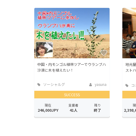
中国・内モンゴル植林ツアーでウランブハ
地元
沙漠に木を植えたい！
スト
ソーシャルグ
yasuna
コ
ッド
SUCCESS
現在
支援者
残り
現
246,000JPY
41人
終了
2,398,