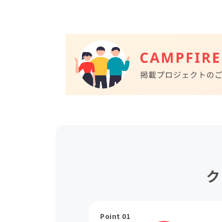
ク
Point 01