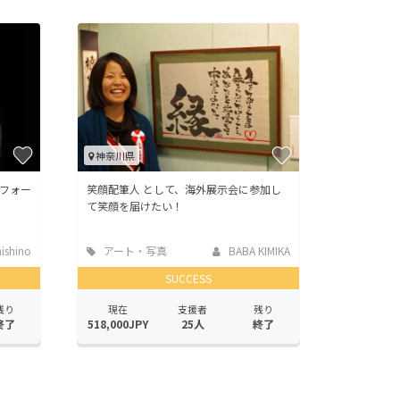
神奈川県
フォー
笑顔配筆人 として、海外展示会に参加し
て笑顔を届けたい！
ishino
アート・写真
BABA KIMIKA
SUCCESS
残り
現在
支援者
残り
終了
518,000JPY
25人
終了