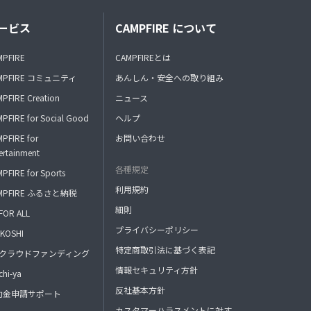
ービス
CAMPFIRE について
MPFIRE
CAMPFIREとは
MPFIRE コミュニティ
あんしん・安全への取り組み
PFIRE Creation
ニュース
PFIRE for Social Good
ヘルプ
PFIRE for
お問い合わせ
ertainment
各種規定
PFIRE for Sports
利用規約
MPFIRE ふるさと納税
細則
FOR ALL
プライバシーポリシー
KOSHI
特定商取引法に基づく表記
FAクラウドファンディング
情報セキュリティ方針
hi-ya
反社基本方針
助金申請サポート
カスタマーハラスメントに対す