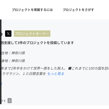
プロジェクトを掲載するには
プロジェクトをさがす
o
プロジェクトオーナー
ターン
注目の新着プロジェクト
募集終了が近いプロ
5回支援して3件のプロジェクトを投稿しています
現在地：神奈川県
音楽
舞台・パフォーマンス
出身地：神奈川県
016年まで2年半をかけて世界一周をした旅人。 ■これまでに100カ国
ゲーム・サービス開発
フード・飲食店
ハラマラソン、１０日間言葉を
もっと見る
書籍・雑誌出版
アニメ・漫画
m/
チャレンジ
ビューティー・ヘルス
ェクト
3