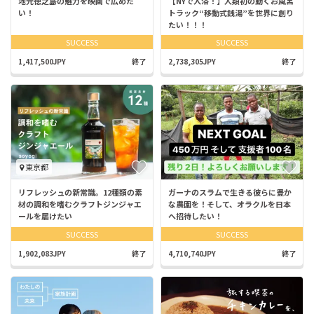
地元徳之島の魅力を映画で広めた
【NYで入浴！】人類初の動くお風呂
い！
トラック“移動式銭湯”を世界に創り
たい！！！
SUCCESS
SUCCESS
1,417,500JPY
終了
2,738,305JPY
終了
東京都
リフレッシュの新常識。12種類の素
ガーナのスラムで生きる彼らに豊か
材の調和を嗜むクラフトジンジャエ
な農園を！そして、オラクルを日本
ールを届けたい
へ招待したい！
SUCCESS
SUCCESS
1,902,083JPY
終了
4,710,740JPY
終了