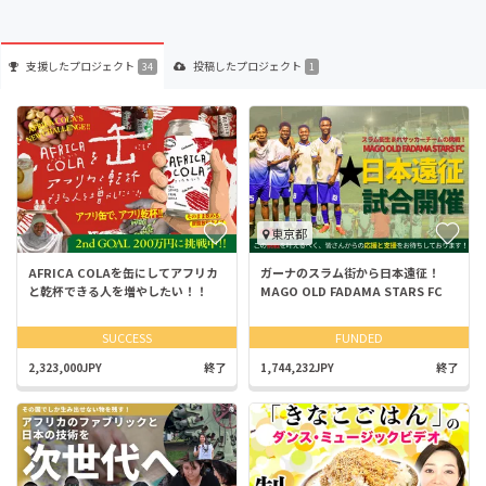
支援した
プロジェクト
投稿した
プロジェクト
34
1
東京都
AFRICA COLAを缶にしてアフリカ
ガーナのスラム街から日本遠征！
と乾杯できる人を増やしたい！！
MAGO OLD FADAMA STARS FC
SUCCESS
FUNDED
2,323,000JPY
終了
1,744,232JPY
終了