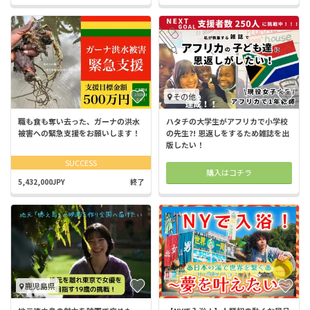
その他
職も食も奪い去った、ガーナの洪水
ハタチの大学生がアフリカで小学校
被害への緊急支援をお願いします！
の先生?! 恩返しをするため雑誌を出
版したい！
SUCCESS
購入はコチラ
5,432,000JPY
終了
鹿児島県