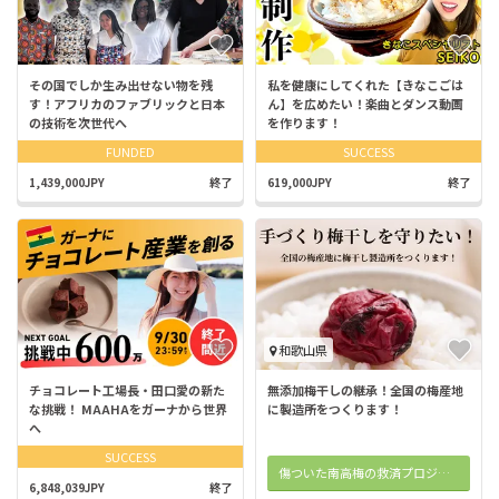
その国でしか生み出せない物を残
私を健康にしてくれた【きなこごは
す！アフリカのファブリックと日本
ん】を広めたい！楽曲とダンス動画
の技術を次世代へ
を作ります！
FUNDED
SUCCESS
1,439,000JPY
終了
619,000JPY
終了
和歌山県
チョコレート工場長・田口愛の新た
無添加梅干しの継承！全国の梅産地
な挑戦！ MAAHAをガーナから世界
に製造所をつくります！
へ
SUCCESS
傷ついた南高梅の救済プロジェクト
6,848,039JPY
終了