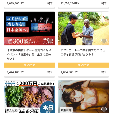
5,089,500JPY
終了
12,058,254JPY
終了
【18歳の挑戦】ゲーム感覚ゴミ拾い
アフリカ・トーゴ共和国でのコミュ
イベント「清走中」を、全国に広め
ニティ再建プロジェクト！
たい！
SUCCESS
SUCCESS
3,424,400JPY
終了
1,084,500JPY
終了
大阪府
東京都