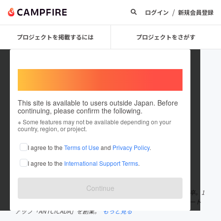
/
ログイン
新規会員登録
プロジェクトを掲載するには
プロジェクトをさがす
Welcome,
International users
This site is available to users outside Japan. Before
continuing, please confirm the following.
Kento Sekine
※ Some features may not be available depending on your
country, region, or project.
プロジェクトオーナー
I agree to the
Terms of Use
and
Privacy Policy
.
これまでに34回支援して1件のプロジェクトを投稿しています
I agree to the
International Support Terms
.
在住国：ガーナ
出身国：日本
出身地：埼玉県
Continue
1994年11月、埼玉県越谷市生まれ。慶應義塾大学法学部政治学科卒。1
つ星レストラン「le sputnik」での料理人修行を経て、昆虫食スタート
アップ「ANTCICADA」を創業。
もっと見る