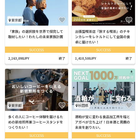
東京都
「家族」の選択肢を世界で探究して
出張型喫茶店『旅する喫茶』のチキ
取材したい！わたしの未来家族計画
ンカレーをレトルトにして全国の食
卓に届けたい！
SUCCESS
SUCCESS
2,163,098JPY
終了
1,410,500JPY
終了
東京都
秋田県
多くの人にコーヒー体験を届けるた
酒粕が宝に変わる食品加工所を稲と
めの新焙煎所兼コーヒースタンドを
アガベが立ち上げ！日本酒と男鹿の
つくりたい！
未来を創りたい。
SUCCESS
SUCCESS