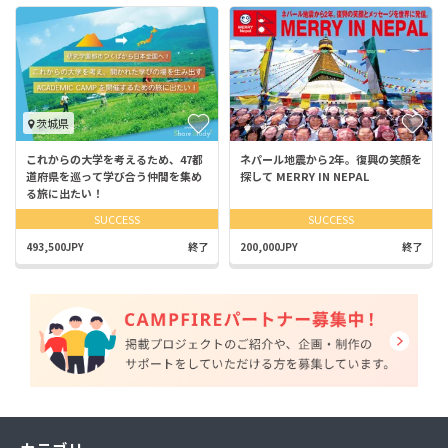
茨城県
これからの大学を考えるため、47都
ネパール地震から2年。復興の笑顔を
道府県を巡って学び合う仲間を集め
探して MERRY IN NEPAL
る旅に出たい！
SUCCESS
SUCCESS
493,500JPY
終了
200,000JPY
終了