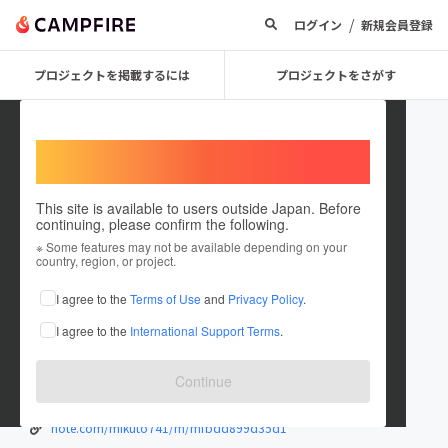
/
ログイン
新規会員登録
プロジェクトを掲載するには
プロジェクトをさがす
Welcome,
International users
This site is available to users outside Japan. Before
continuing, please confirm the following.
MiKUTO741
※ Some features may not be available depending on your
country, region, or project.
プロジェクトオーナー
I agree to the
Terms of Use
and
Privacy Policy
.
これまでに8回支援して2件のプロジェクトを投稿しています
I agree to the
International Support Terms
.
在住国：日本
現在地：神奈川県
出身国：日本
出身地：神奈川県
Continue
一人で結婚式を挙げます！結婚しない選択にも"光"を。
note.com/mikuto741/m/mfbdd899d35d1