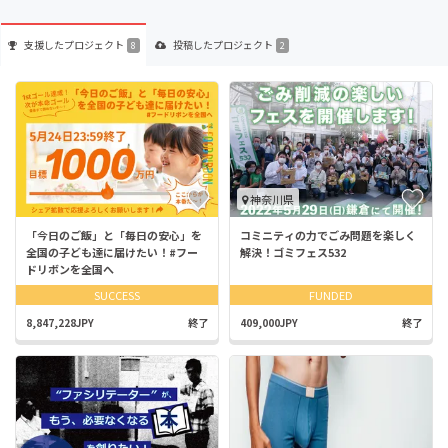
支援した
プロジェクト
投稿した
プロジェクト
8
2
神奈川県
「今日のご飯」と「毎日の安心」を
コミニティの力でごみ問題を楽しく
全国の子ども達に届けたい！#フー
解決！ゴミフェス532
ドリボンを全国へ
SUCCESS
FUNDED
8,847,228JPY
終了
409,000JPY
終了