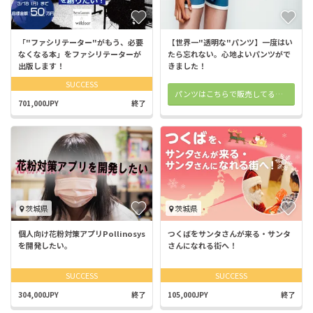
「"ファシリテーター"がもう、必要
【世界一"透明な"パンツ】一度はい
なくなる本」をファシリテーターが
たら忘れない。心地よいパンツがで
出版します！
きました！
SUCCESS
パンツはこちらで販売してるよ！！
701,000JPY
終了
茨城県
茨城県
個人向け花粉対策アプリPollinosys
つくばをサンタさんが来る・サンタ
を開発したい。
さんになれる街へ！
SUCCESS
SUCCESS
304,000JPY
終了
105,000JPY
終了