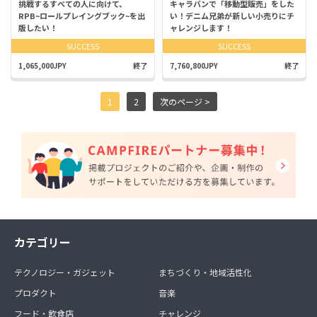
挑戦するすべての人に向けて、
キャラバンで「移動型販売」をした
RPB~ロールプレイングブック~を出
い！デニム兄弟が新しい小売りにチ
版したい！
ャレンジします！
SUCCESS
SUCCESS
1,065,000JPY
終了
7,760,800JPY
終了
1
2
次のページ >
カテゴリー
テクノロジー・ガジェット
まちづくり・地域活性化
プロダクト
音楽
フード・飲食店
チャレンジ