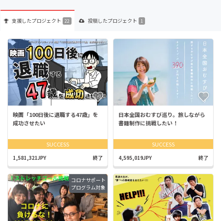
支援した
プロジェクト
投稿した
プロジェクト
22
1
映画「100日後に退職する47歳」を
日本全国おむすび巡り。旅しながら
成功させたい
書籍制作に挑戦したい！
SUCCESS
SUCCESS
1,581,321JPY
終了
4,595,019JPY
終了
コロナサポート
プログラム対象