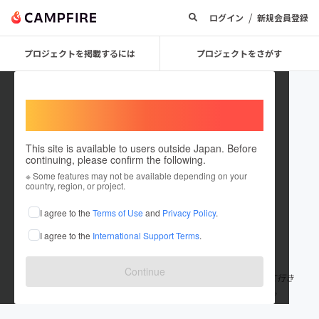
/
ログイン
新規会員登録
プロジェクトを掲載するには
プロジェクトをさがす
Welcome,
International users
This site is available to users outside Japan. Before
continuing, please confirm the following.
Toshinori Izumi
※ Some features may not be available depending on your
country, region, or project.
プロジェクトオーナー
I agree to the
Terms of Use
and
Privacy Policy
.
これまでに22回支援して1件のプロジェクトを投稿しています
I agree to the
International Support Terms
.
在住国：日本
現在地：茨城県
出身国：日本
出身地：茨城県
Continue
プログラミングと化学を用いて、世の中をよりよくする開発をして行き
たいです。 自分の周り3mから少しずつ笑顔を作って行きたいです。