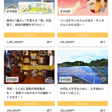
茨城県
茨城県
身体と"暮らし"を変える『和』の空
つくばをサンタさんが来る・サンタ
間で、地域の健康を守りたい！
さんになれる街へ！
SUCCESS
SUCCESS
1,055,000JPY
終了
105,000JPY
終了
茨城県
茨城県
茨城・つくばに音楽の発信拠点
大切な人を守るために、まず始めら
を！！ 音楽でつながる人々の輪をつ
れる１つのこと。
くります！！
FUNDED
SUCCESS
168,000JPY
終了
352,500JPY
終了