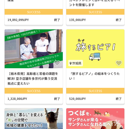
ントを開催します
SUCCESS
SUCCESS
19,892,099JPY
終了
135,000JPY
終了
茨城県
【栃木県発】高齢者と若者の課題を
「旅するピアノ」の絵本をつくりた
解決! 空き店舗を多世代が集う交流
い！
拠点に変えたい
SUCCESS
SUCCESS
1,328,000JPY
終了
520,000JPY
終了