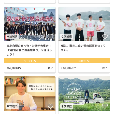
茨城県
茨城県
東北自慢の食べ物・お酒が大集合！
僕は、酢だこ食い部の部室をつくり
「第四回 食と酒東北祭り」を開催し
たい。
よう！
SUCCESS
SUCCESS
460,000JPY
終了
143,000JPY
終了
茨城県
茨城県