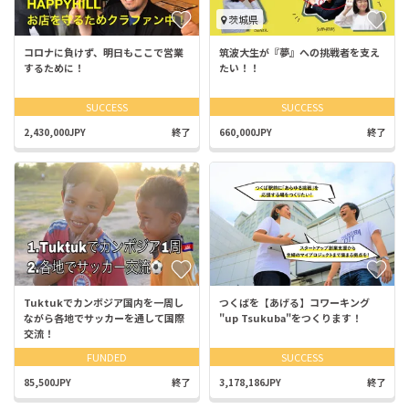
茨城県
コロナに負けず、明日もここで営業
筑波大生が『夢』への挑戦者を支え
するために！
たい！！
SUCCESS
SUCCESS
2,430,000JPY
終了
660,000JPY
終了
Tuktukでカンボジア国内を一周し
つくばを【あげる】コワーキング
ながら各地でサッカーを通して国際
"up Tsukuba"をつくります！
交流！
FUNDED
SUCCESS
85,500JPY
終了
3,178,186JPY
終了