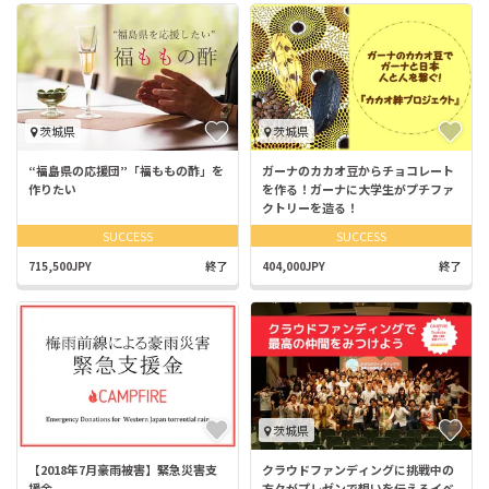
茨城県
茨城県
“福島県の応援団”「福ももの酢」を
ガーナのカカオ豆からチョコレート
作りたい
を作る！ガーナに大学生がプチファ
クトリーを造る！
SUCCESS
SUCCESS
715,500JPY
終了
404,000JPY
終了
茨城県
【2018年7月豪雨被害】緊急災害支
クラウドファンディングに挑戦中の
援金
方々がプレゼンで想いを伝えるイベ