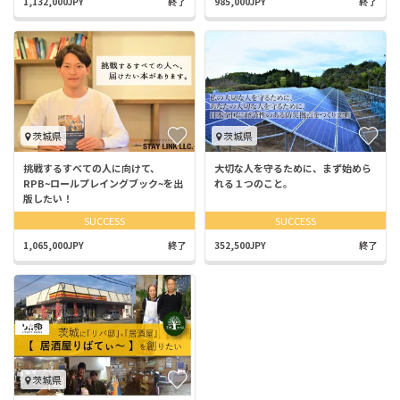
1,132,000JPY
終了
985,000JPY
終了
茨城県
茨城県
挑戦するすべての人に向けて、
大切な人を守るために、まず始めら
RPB~ロールプレイングブック~を出
れる１つのこと。
版したい！
SUCCESS
SUCCESS
1,065,000JPY
終了
352,500JPY
終了
茨城県