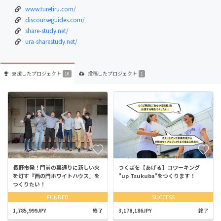
www.turetiru.com/
discourseguides.com/
share-study.net/
ura-sharestudy.net/
支援した
プロジェクト
投稿した
プロジェクト
16
1
長野市発！門前の裏通りに新しい火
つくばを【あげる】コワーキング
を灯す『西の門ホワイトハウス』を
"up Tsukuba"をつくります！
つくりたい！
FUNDED
SUCCESS
1,785,999JPY
終了
3,178,186JPY
終了