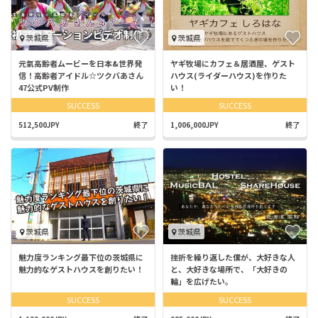
茨城県
茨城県
元氣高齢者ムービーを日本&世界発
ヤギ牧場にカフェ＆居酒屋、ゲスト
信！高齢者アイドル☆ツクバあさん
ハウス(ライダーハウス)を作りた
47公式PV制作
い！
SUCCESS
SUCCESS
512,500JPY
終了
1,006,000JPY
終了
茨城県
茨城県
魅力度ランキング最下位の茨城県に
挫折を繰り返した僕が、大好きな人
魅力的なゲストハウスを創りたい！
と、大好きな場所で、「大好きの
輪」を広げたい。
SUCCESS
SUCCESS