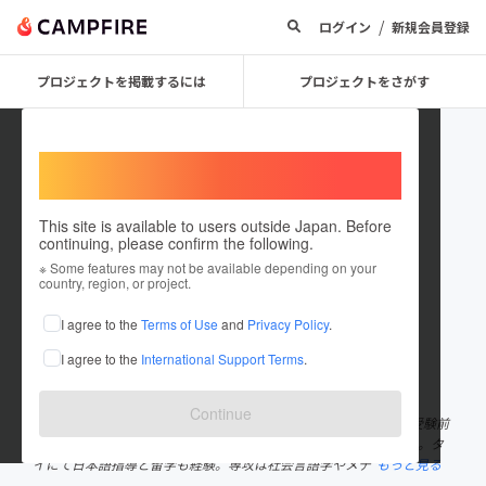
/
ログイン
新規会員登録
プロジェクトを掲載するには
プロジェクトをさがす
Welcome,
International users
This site is available to users outside Japan. Before
continuing, please confirm the following.
toshitiru
※ Some features may not be available depending on your
country, region, or project.
プロジェクトオーナー
I agree to the
Terms of Use
and
Privacy Policy
.
これまでに16回支援して1件のプロジェクトを投稿しています
I agree to the
International Support Terms
.
在住国：日本
現在地：茨城県
出身国：日本
出身地：千葉県
Continue
日本サッカー協会に入るため筑波大学体育専門学群を目指すも、受験前
に父親が逃亡して宅浪生活2年間を送った後、国際総合学類に入学。タ
イにて日本語指導と留学も経験。専攻は社会言語学やメデ
もっと見る