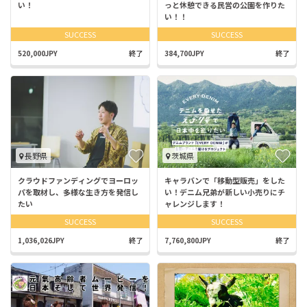
い！
っと休憩できる民営の公園を作りた
い！！
SUCCESS
SUCCESS
520,000JPY
終了
384,700JPY
終了
長野県
茨城県
クラウドファンディングでヨーロッ
キャラバンで「移動型販売」をした
パを取材し、多様な生き方を発信し
い！デニム兄弟が新しい小売りにチ
たい
ャレンジします！
SUCCESS
SUCCESS
1,036,026JPY
終了
7,760,800JPY
終了