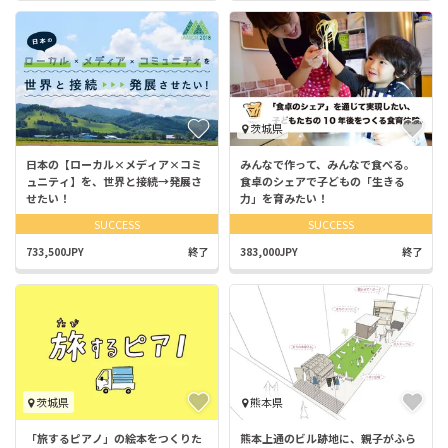
茨城県
日本の【ローカル×メディア×コミ
みんなで作って、みんなで食べる。
ュニティ】を、世界と接続→発展さ
食卓のシェアで子どもの「生きる
せたい！
力」を育みたい！
SUCCESS
SUCCESS
733,500JPY
終了
383,000JPY
終了
茨城県
熊本県
「旅するピアノ」の絵本をつくりた
熊本上通のビル跡地に、親子がふら