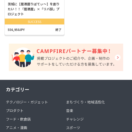
茨城に【居酒屋りばてぃ～】を創り
たい！！「居酒屋」×「リバ邸」プ
ロジェクト
SUCCESS
556,950JPY
終了
カテゴリー
テクノロジー・ガジェット
まちづくり・地域活性化
プロダクト
音楽
フード・飲食店
チャレンジ
アニメ・漫画
スポーツ