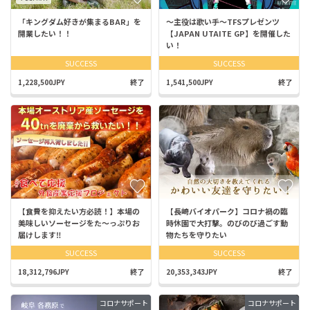
「キングダム好きが集まるBAR」を
〜主役は歌い手〜TFSプレゼンツ
開業したい！！
【JAPAN UTAITE GP】を開催した
い！
SUCCESS
SUCCESS
1,228,500JPY
終了
1,541,500JPY
終了
【食費を抑えたい方必読！】本場の
【長崎バイオパーク】コロナ禍の臨
美味しいソーセージをた〜っぷりお
時休園で大打撃。のびのび過ごす動
届けします‼
物たちを守りたい
SUCCESS
SUCCESS
18,312,796JPY
終了
20,353,343JPY
終了
コロナサポート
コロナサポート