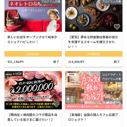
プログラム対象
プログラム対象
新しいお店をオープンさせて岐阜か
【愛知】夢ある飲食業従事者の独立
らシェアハピしたい！
を支援するスキームを確立させた
い！！
FUNDED
FUNDED
921,140JPY
終了
214,000JPY
終了
コロナサポート
プログラム対象
【精肉店×焼肉屋のコラボ商品を自
【東海版】全国の個人カフェ応援プ
粛している皆さまに届けたい！】
ロジェクト！