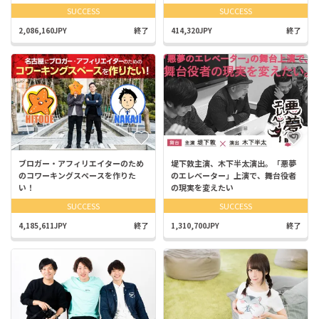
SUCCESS
SUCCESS
2,086,160JPY
終了
414,320JPY
終了
ブロガー・アフィリエイターのため
堤下敦主演、木下半太演出。「悪夢
のコワーキングスペースを作りた
のエレベーター」上演で、舞台役者
い！
の現実を変えたい
SUCCESS
SUCCESS
4,185,611JPY
終了
1,310,700JPY
終了