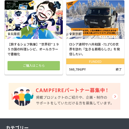
兵庫県
東京都
【旅するシェフ執筆】”世界初”１９
ロシア連邦サハ共和国 -71.2℃の世
５カ国の料理レシピ、オールカラー
界を訪れ『生きる素晴らしさ』を発
で書籍化
信したい。
FUNDED
ご購入はこちら
560,784JPY
終了
カテゴリー