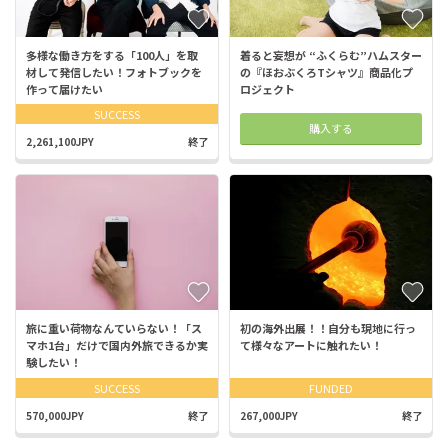
多様な働き方をする「100人」を取
着ると妄想が “ふくらむ”ハムスター
材して発信したい！フォトブックを
の『ほおぶくろTシャツ』商品化プ
作って届けたい
ロジェクト
SUCCESS
購入する
2,261,100JPY
終了
旅に重い荷物なんていらない！「ス
初の海外出展！！自分も現地に行っ
マホ1台」だけで国内外旅できるか実
て様々なアートに触れたい！
験したい！
SUCCESS
FUNDED
570,000JPY
終了
267,000JPY
終了