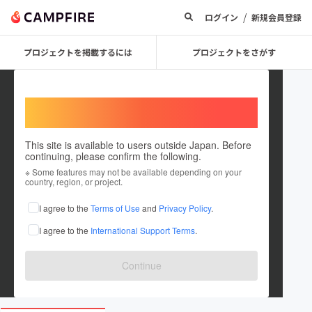
/
ログイン
新規会員登録
プロジェクトを掲載するには
プロジェクトをさがす
Welcome,
International users
This site is available to users outside Japan. Before
continuing, please confirm the following.
Kishimoto Yuto
※ Some features may not be available depending on your
country, region, or project.
プロジェクトオーナー
I agree to the
Terms of Use
and
Privacy Policy
.
これまでに18回支援して1件のプロジェクトを投稿しています
I agree to the
International Support Terms
.
在住国：日本
現在地：滋賀県
出身国：日本
出身地：愛知県
Continue
www.kishikorofreee.com/