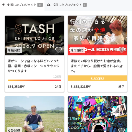
支援した
プロジェクト
投稿した
プロジェクト
18
1
福岡県
千葉県
家がシーシャ店になるほどハマった
家族で23年守り続けたお店が全焼。
男、福岡・赤坂にシーシャラウンジ
またイチから、船橋で愛されるお店
をつくります
へ。
126%
SUCCESS
634,250JPY
24日
5,658,821JPY
終了
愛知県