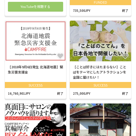
FUNDED
YouTubeを視聴する
735,500JPY
終了
【2018年9月6日発生 北海道地震】緊
【ことば好きにはたまらない】こと
急災害支援金
ばをテーマにしたアトラクションを
全国に届けたい！
SUCCESS
SUCCESS
16,760,901JPY
終了
275,000JPY
終了