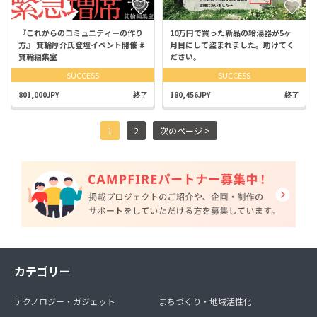
『これからのコミュニティーの作り
10万円で買った新品の給湯器が5ヶ
方』 箕輪厚介氏登壇イベント開催 #
月目にして盗まれました。助けてく
箕輪編集室
ださい。
SUCCESS
SUCCESS
801,000JPY
終了
180,456JPY
終了
1
2
次のページ >
カテゴリー
テクノロジー・ガジェット
まちづくり・地域活性化