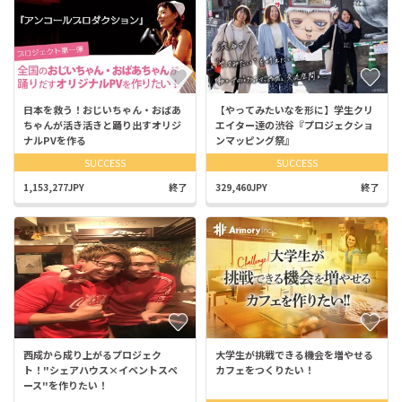
日本を救う！おじいちゃん・おばあ
【やってみたいなを形に】学生クリ
ちゃんが活き活きと踊り出すオリジ
エイター達の渋谷『プロジェクショ
ナルPVを作る
ンマッピング祭』
SUCCESS
SUCCESS
1,153,277JPY
終了
329,460JPY
終了
西成から成り上がるプロジェク
大学生が挑戦できる機会を増やせる
ト！"シェアハウス×イベントスペ
カフェをつくりたい！
ース"を作りたい！