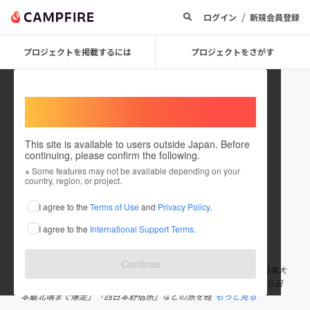
/
ログイン
新規会員登録
プロジェクトを掲載するには
プロジェクトをさがす
Welcome,
International users
This site is available to users outside Japan. Before
continuing, please confirm the following.
kenta menty
※ Some features may not be available depending on your
country, region, or project.
プロジェクトオーナー
I agree to the
Terms of Use
and
Privacy Policy
.
これまでに23回支援して1件のプロジェクトを投稿しています
I agree to the
International Support Terms
.
在住国：日本
現在地：東京都
出身国：日本
出身地：神奈川県
Continue
❑ 宮代健太(みやしろけんた) 【メンティプロフィールも下記】 日本大
学経済学部3年次中退。「原付日本一周」「ママチャリで神奈川から日
本最北端まで爆走」「西日本野宿旅」などの旅を経
もっと見る