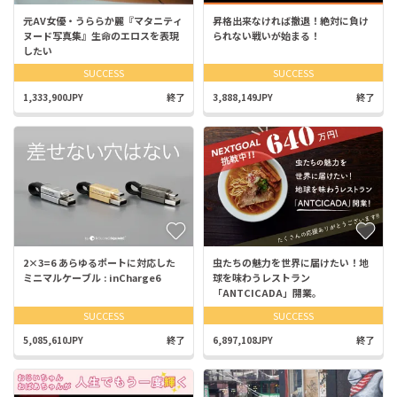
元AV女優・うららか麗『マタニティ
昇格出来なければ撤退！絶対に負け
ヌード写真集』生命のエロスを表現
られない戦いが始まる！
したい
SUCCESS
SUCCESS
1,333,900JPY
終了
3,888,149JPY
終了
2×3=6 あらゆるポートに対応した
虫たちの魅力を世界に届けたい！地
ミニマルケーブル : inCharge6
球を味わうレストラン
「ANTCICADA」開業。
SUCCESS
SUCCESS
5,085,610JPY
終了
6,897,108JPY
終了