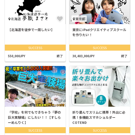
北海道
東京都
【北海道を徒歩で一周したい】
東京にiPadクリエイティブスクール
を作りたい！
SUCCESS
SUCCESS
550,000JPY
終了
30,403,000JPY
終了
「学校」を何でもできちゃう『夢の
折り畳んでスリムに携帯！外出に必
巨大実験場』にしたい！！【すしら
携！多機能スマホショルダー
ーめんりく】
COTEND
SUCCESS
SUCCESS