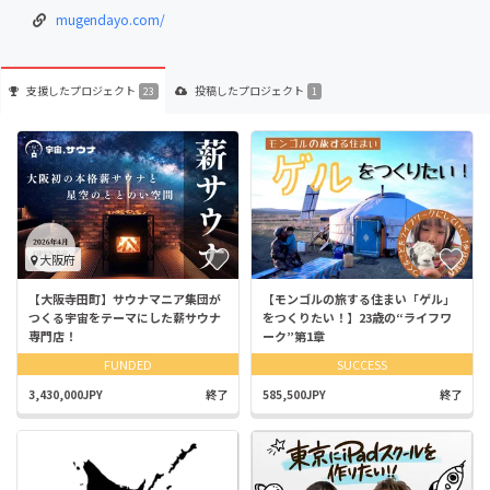
mugendayo.com/
支援した
プロジェクト
投稿した
プロジェクト
23
1
大阪府
【大阪寺田町】サウナマニア集団が
【モンゴルの旅する住まい「ゲル」
つくる宇宙をテーマにした薪サウナ
をつくりたい！】23歳の“ライフワ
専門店！
ーク”第1章
FUNDED
SUCCESS
3,430,000JPY
終了
585,500JPY
終了