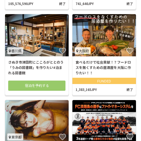
105,576,590JPY
終了
741,640JPY
終了
香川県
大阪府
さぬき市津田町にこころがととのう
食べるだけで社会貢献！？フードロ
「うみの図書館」を作りたい#泊ま
スを無くすための居酒屋を大阪に作
れる図書館
りたい！！
FUNDED
宿泊を予約する
1,383,165JPY
終了
東京都