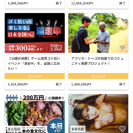
5,089,500JPY
終了
12,058,254JPY
終了
【18歳の挑戦】ゲーム感覚ゴミ拾い
アフリカ・トーゴ共和国でのコミュ
イベント「清走中」を、全国に広め
ニティ再建プロジェクト！
たい！
SUCCESS
SUCCESS
3,424,400JPY
終了
1,084,500JPY
終了
大阪府
東京都