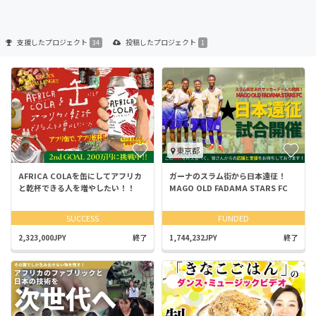
支援した
プロジェクト
投稿した
プロジェクト
34
1
東京都
AFRICA COLAを缶にしてアフリカ
ガーナのスラム街から日本遠征！
と乾杯できる人を増やしたい！！
MAGO OLD FADAMA STARS FC
SUCCESS
FUNDED
2,323,000JPY
終了
1,744,232JPY
終了