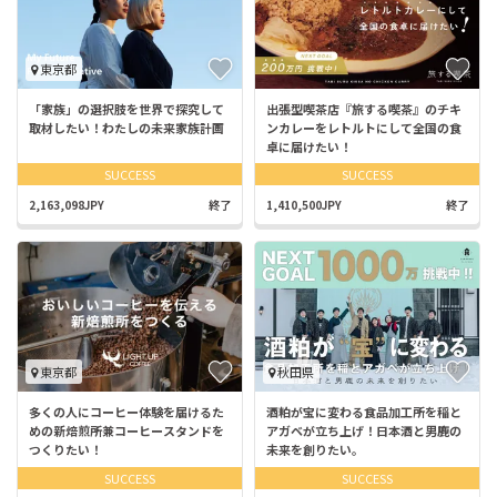
東京都
「家族」の選択肢を世界で探究して
出張型喫茶店『旅する喫茶』のチキ
取材したい！わたしの未来家族計画
ンカレーをレトルトにして全国の食
卓に届けたい！
SUCCESS
SUCCESS
2,163,098JPY
終了
1,410,500JPY
終了
東京都
秋田県
多くの人にコーヒー体験を届けるた
酒粕が宝に変わる食品加工所を稲と
めの新焙煎所兼コーヒースタンドを
アガベが立ち上げ！日本酒と男鹿の
つくりたい！
未来を創りたい。
SUCCESS
SUCCESS