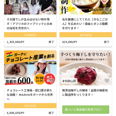
その国でしか生み出せない物を残
私を健康にしてくれた【きなこごは
す！アフリカのファブリックと日本
ん】を広めたい！楽曲とダンス動画
の技術を次世代へ
を作ります！
FUNDED
SUCCESS
1,439,000JPY
終了
619,000JPY
終了
和歌山県
チョコレート工場長・田口愛の新た
無添加梅干しの継承！全国の梅産地
な挑戦！ MAAHAをガーナから世界
に製造所をつくります！
へ
SUCCESS
傷ついた南高梅の救済プロジェクト
6,848,039JPY
終了