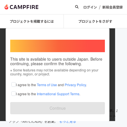
/
ログイン
新規会員登録
プロジェクトを掲載するには
プロジェクトをさがす
Welcome,
International users
This site is available to users outside Japan. Before
continuing, please confirm the following.
Kento Sekine
※ Some features may not be available depending on your
country, region, or project.
プロジェクトオーナー
I agree to the
Terms of Use
and
Privacy Policy
.
これまでに34回支援して1件のプロジェクトを投稿しています
I agree to the
International Support Terms
.
在住国：ガーナ
出身国：日本
出身地：埼玉県
Continue
1994年11月、埼玉県越谷市生まれ。慶應義塾大学法学部政治学科卒。1
つ星レストラン「le sputnik」での料理人修行を経て、昆虫食スタート
アップ「ANTCICADA」を創業。
もっと見る