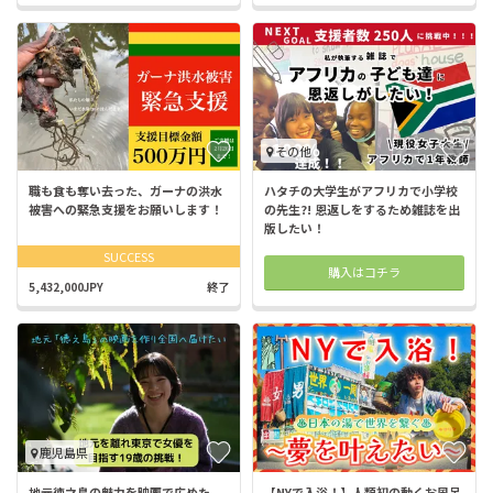
その他
職も食も奪い去った、ガーナの洪水
ハタチの大学生がアフリカで小学校
被害への緊急支援をお願いします！
の先生?! 恩返しをするため雑誌を出
版したい！
SUCCESS
購入はコチラ
5,432,000JPY
終了
鹿児島県
地元徳之島の魅力を映画で広めた
【NYで入浴！】人類初の動くお風呂