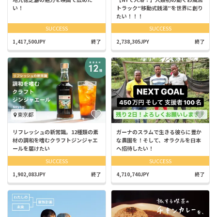
い！
トラック“移動式銭湯”を世界に創り
たい！！！
SUCCESS
SUCCESS
1,417,500JPY
終了
2,738,305JPY
終了
東京都
リフレッシュの新常識。12種類の素
ガーナのスラムで生きる彼らに豊か
材の調和を嗜むクラフトジンジャエ
な農園を！そして、オラクルを日本
ールを届けたい
へ招待したい！
SUCCESS
SUCCESS
1,902,083JPY
終了
4,710,740JPY
終了