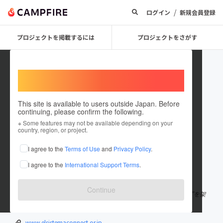
/
ログイン
新規会員登録
プロジェクトを掲載するには
プロジェクトをさがす
Welcome,
International users
This site is available to users outside Japan. Before
continuing, please confirm the following.
ElSistemaConnect
※ Some features may not be available depending on your
country, region, or project.
プロジェクトオーナー
I agree to the
Terms of Use
and
Privacy Policy
.
これまでに4回支援して3件のプロジェクトを投稿しています
I agree to the
International Support Terms
.
在住国：日本
現在地：東京都
出身国：日本
出身地：未設定
Continue
私たちの役目は『音楽を通じて、世界中の人と人との繋がりの“橋”を架
けていく』ことです。
www.elsistemaconnect.or.jp