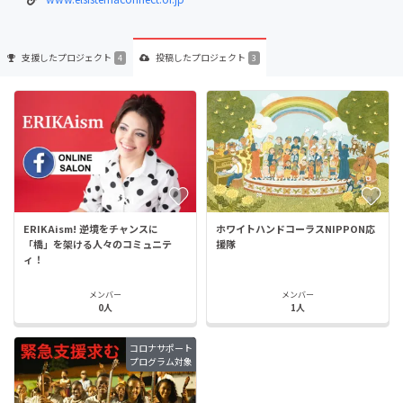
支援した
プロジェクト
投稿した
プロジェクト
4
3
ERIKAism! 逆境をチャンスに
ホワイトハンドコーラスNIPPON応
「橋」を架ける人々のコミュニテ
援隊
ィ！
メンバー
メンバー
0人
1人
コロナサポート
プログラム対象