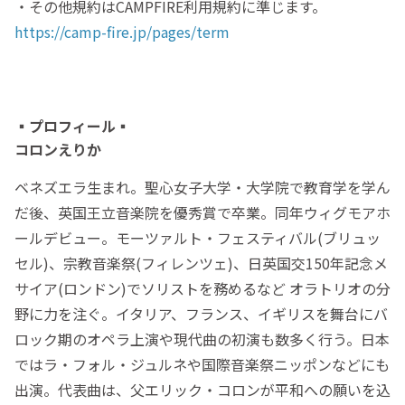
・その他規約はCAMPFIRE利用規約に準じます。
https://camp-fire.jp/pages/term
▪️プロフィール▪️
コロンえりか
ベネズエラ生まれ。聖心女子大学・大学院で教育学を学ん
だ後、英国王立音楽院を優秀賞で卒業。同年ウィグモアホ
ールデビュー。モーツァルト・フェスティバル(ブリュッ
セル)、宗教音楽祭(フィレンツェ)、日英国交150年記念メ
サイア(ロンドン)でソリストを務めるなど オラトリオの分
野に力を注ぐ。イタリア、フランス、イギリスを舞台にバ
ロック期のオペラ上演や現代曲の初演も数多く行う。日本
ではラ・フォル・ジュルネや国際音楽祭ニッポンなどにも
出演。代表曲は、父エリック・コロンが平和への願いを込