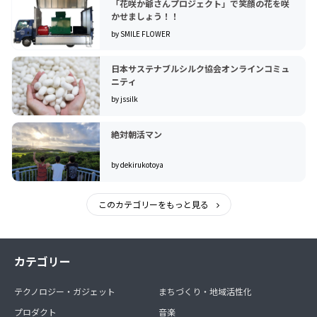
「花咲か爺さんプロジェクト」で笑顔の花を咲
かせましょう！！
by SMILE FLOWER
日本サステナブルシルク協会オンラインコミュ
ニティ
by jssilk
絶対朝活マン
by dekirukotoya
このカテゴリーをもっと見る
カテゴリー
テクノロジー・ガジェット
まちづくり・地域活性化
プロダクト
音楽