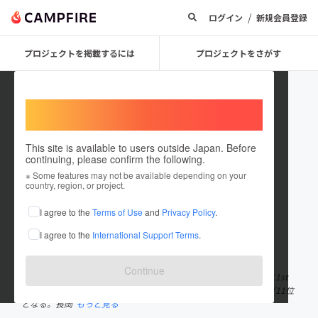
/
ログイン
新規会員登録
プロジェクトを掲載するには
プロジェクトをさがす
Welcome,
International users
This site is available to users outside Japan. Before
continuing, please confirm the following.
EMUBEE
※ Some features may not be available depending on your
country, region, or project.
プロジェクトオーナー
I agree to the
Terms of Use
and
Privacy Policy
.
これまでに9回支援して1件のプロジェクトを投稿しています
I agree to the
International Support Terms
.
在住国：日本
現在地：京都府
出身国：日本
出身地：京都府
Continue
2010年LAに単身渡米後EMUBEEとしてソロ活動を開始。2014年に1st
アルバム『Artistry』をリリース、iTunes HIP HOP日時ランキング11位
となる。長岡
もっと見る