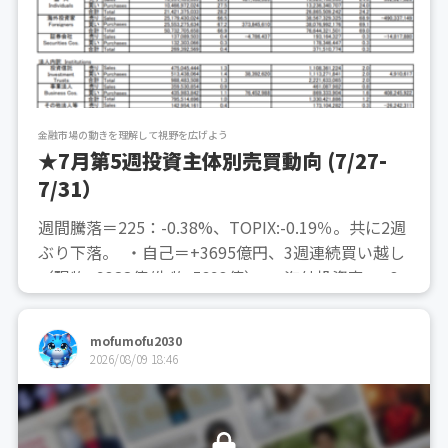
金融市場の動きを理解して視野を広げよう
★7月第5週投資主体別売買動向 (7/27-
7/31）
週間騰落＝225：-0.38%、TOPIX:-0.19％。共に2週
ぶり下落。 ・自己＝+3695億円、3週連続買い越し
（現物+9388億/先物-5693億） ・海外投資家＝+30
0億円、2週連続買い越し(現物-4922億/先物+5221
億)・信託＝-771億円、2週ぶり売り越し(現物-31...
mofumofu2030
2026/08/09 18:46