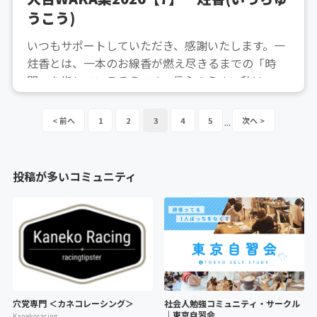
うこう)
いつもサポートしていただき、感謝いたします。一
炷香とは、一本のお線香が燃え尽きるまでの「時
間」を指しているそうです。信心のうすい私は、め
ったにお線香を立てることはしないのですが、数分
よりも少し長い時間、煙がたゆたっている気がして
1
2
3
4
5
...
います。蝋燭なら1時間、明るいこともあるでしょ
うが、お線香は、気づ...
投稿が多いコミュニティ
穴党専門 ＜カネコレーシング＞
社会人勉強コミュニティ・サークル
｜東京自習会
Kanekoracing