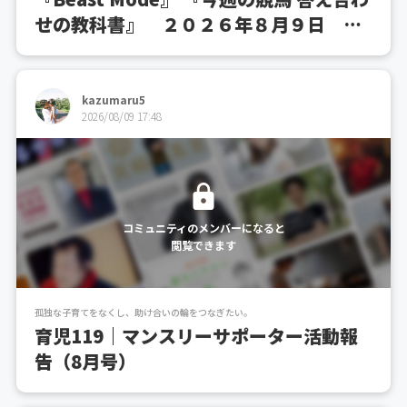
せの教科書』 ２０２６年８月９日 複
勝１１連発から「やらかし」ありの週末
へ！仕切り直しで札幌記念へ！
kazumaru5
2026/08/09 17:48
コミュニティのメンバーになると
閲覧できます
孤独な子育てをなくし、助け合いの輪をつなぎたい。
育児119｜マンスリーサポーター活動報
告（8月号）