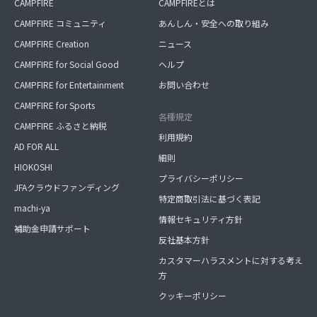
CAMPFIRE
CAMPFIREとは
CAMPFIRE コミュニティ
あんしん・安全への取り組み
CAMPFIRE Creation
ニュース
CAMPFIRE for Social Good
ヘルプ
CAMPFIRE for Entertainment
お問い合わせ
CAMPFIRE for Sports
各種規定
CAMPFIRE ふるさと納税
利用規約
AD FOR ALL
細則
HIOKOSHI
プライバシーポリシー
JFAクラウドファンディング
特定商取引法に基づく表記
machi-ya
情報セキュリティ方針
補助金申請サポート
反社基本方針
カスタマーハラスメントに対する考え
方
クッキーポリシー