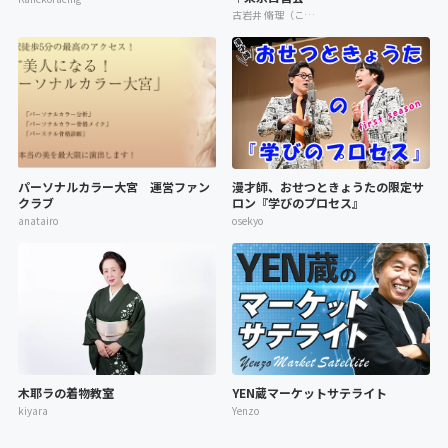
古岩井 脩理（こいわい しゅり）
パーソナルカラー大宮 運営ファン
漫才師、おせつときょうたの限定サ
クラブ
ロン『学びのプロセス』
anatairo
osekyo
木耶ラの着物教室
YEN蔵マーケットサテライト
kiyara
Yenzo