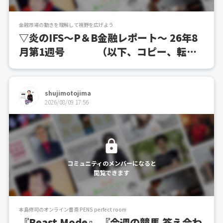
金融市場の動きを理解して視野を広げよう
▽炎のIFS～P＆B金融レポート～ 26年8
月第1週号 （以下、コピー、転送
禁ず）
shujimotojima
2026/08/09 17:56
コミュニティのメンバーになると
閲覧できます
本島修司のオンライン書斎 PENS perfect room
『Beast Mode』 『今週の競馬 答え合わ