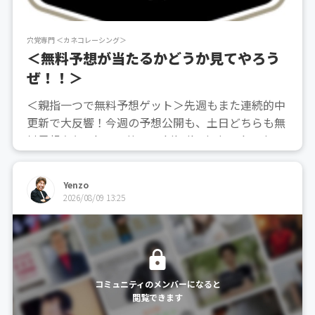
穴党専門 ＜カネコレーシング＞
＜無料予想が当たるかどうか見てやろう
ぜ！！＞
＜親指一つで無料予想ゲット＞先週もまた連続的中
更新で大反響！今週の予想公開も、土日どちらも無
料予想あり！https://oyayubikeiba.jp/?code=yjpr
m_ift01無料予想だからといって手抜きは一切あり
ませんので、是非ともご覧ください！
Yenzo
2026/08/09 13:25
コミュニティのメンバーになると
閲覧できます