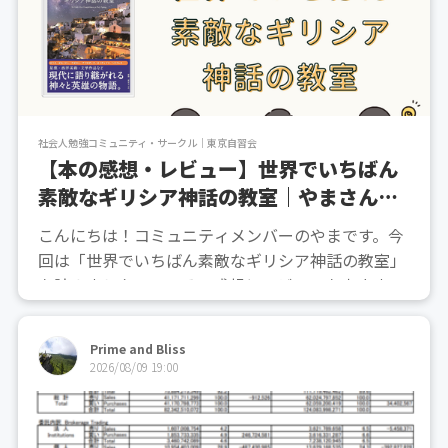
社会人勉強コミュニティ・サークル｜東京自習会
【本の感想・レビュー】世界でいちばん
素敵なギリシア神話の教室｜やまさん｜
社会人勉強コミュニティ
こんにちは！コミュニティメンバーのやまです。今
回は「世界でいちばん素敵なギリシア神話の教室」
を読みましたので、その感想とレビューを書きまし
た。目次1.本の概要2.選書理由3.本から得た学び・
気づき4.本の内容を今後、どう活かしたいか5.おす
Prime and Bliss
すめしたい人とその理由参加申込みはこちら！1.本
2026/08/09 19:00
の概要...