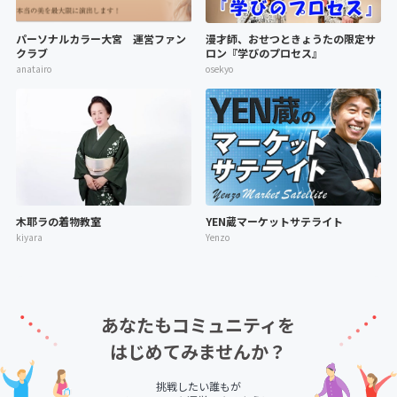
パーソナルカラー大宮 運営ファン
漫才師、おせつときょうたの限定サ
クラブ
ロン『学びのプロセス』
anatairo
osekyo
木耶ラの着物教室
YEN蔵マーケットサテライト
kiyara
Yenzo
あなたもコミュニティを
はじめてみませんか？
挑戦したい誰もが