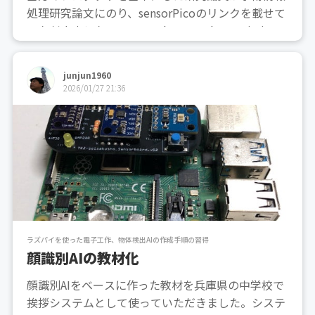
処理研究論文にのり、sensorPicoのリンクを載せて
いただきました。TKJ-Works：Raspberry Pi Pico
Wを使った環境測定基板（SensorPico）を引用文献
として掲出していただきました。J-STAGEへのリン
junjun1960
クhttps...
2026/01/27 21:36
ラズパイを使った電子工作、物体検出AIの作成手順の習得
顔識別AIの教材化
顔識別AIをベースに作った教材を兵庫県の中学校で
挨拶システムとして使っていただきました。システ