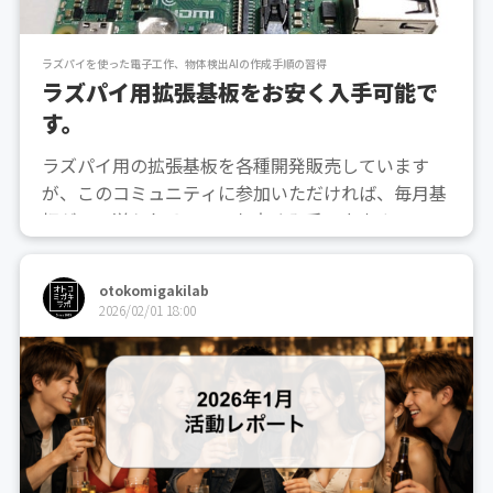
ラズパイを使った電子工作、物体検出AIの作成手順の習得
ラズパイ用拡張基板をお安く入手可能で
す。
ラズパイ用の拡張基板を各種開発販売しています
が、このコミュニティに参加いただければ、毎月基
板が一つ送られるので、お安く入手できます。ECサ
イトで販売価格を確認できます。https://raspi.theb
ase.in/
otokomigakilab
2026/02/01 18:00