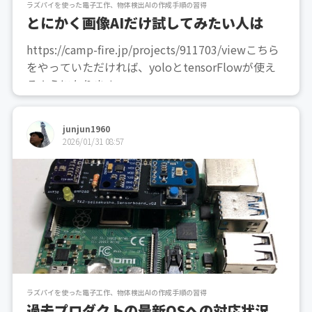
ラズパイを使った電子工作、物体検出AIの作成手順の習得
とにかく画像AIだけ試してみたい人は
https://camp-fire.jp/projects/911703/viewこちら
をやっていただければ、yoloとtensorFlowが使え
るようになります。
junjun1960
2026/01/31 08:57
ラズパイを使った電子工作、物体検出AIの作成手順の習得
過去プロダクトの最新OSへの対応状況