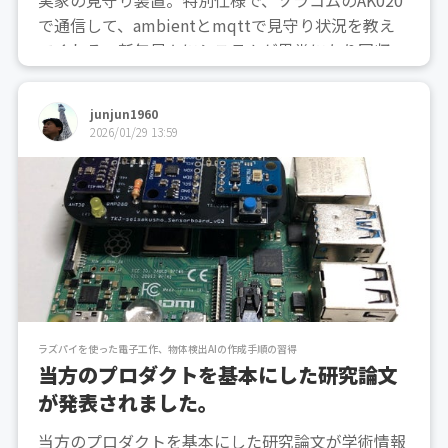
実家の見守り装置。特別仕様で、ソラコムのAK020
で通信して、ambientとmqttで見守り状況を教え
てくれる。新年早々にシステムが異常になり回収し
てきて修理中。3年間動いてくれたけれど、microS
Dカードがイカれたようだ。どうせ見ないログが60
junjun1960
MBもあり、カードによくないので、ログ取りは...
2026/01/29 13:59
ラズパイを使った電子工作、物体検出AIの作成手順の習得
当方のプロダクトを基本にした研究論文
が発表されました。
当方のプロダクトを基本にした研究論文が学術情報