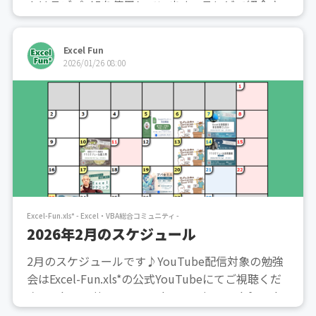
ムはラズパイ5を使用しています。テレビで紹介さ
れました。https://www.youtube.com/watch?v=IH
mFFcgQQKs
Excel Fun
2026/01/26 08:00
Excel-Fun.xls* - Excel・VBA総合コミュニティ -
2026年2月のスケジュール
2月のスケジュールです♪YouTube配信対象の勉強
会はExcel-Fun.xls*の公式YouTubeにてご視聴くだ
さい！https://www.youtube.com/@excel-fun-xls
その他勉強会の参加方法や最新情報はDiscordコミ