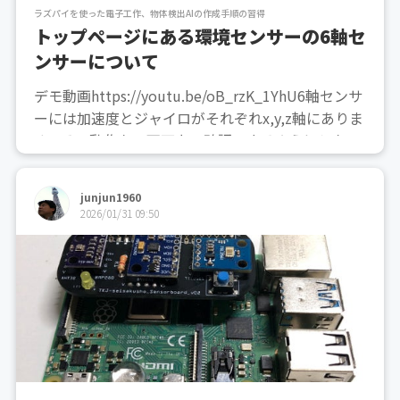
ラズパイを使った電子工作、物体検出AIの作成手順の習得
トップページにある環境センサーの6軸セ
ンサーについて
デモ動画https://youtu.be/oB_rzK_1YhU6軸センサ
ーには加速度とジャイロがそれぞれx,y,z軸にありま
す。その動作を、画面上で確認できるようにしたデ
モプログラムが付属します。
junjun1960
2026/01/31 09:50