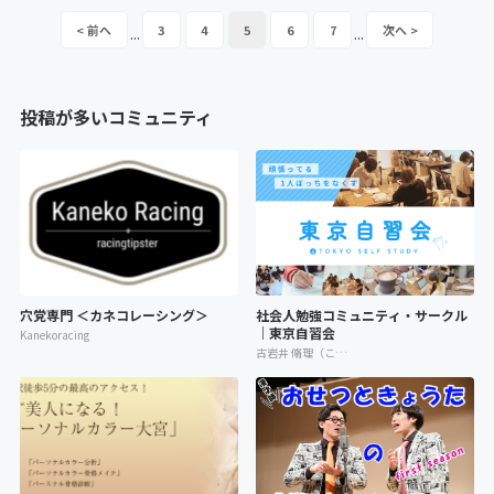
ュニティ内でご確認ください！＼ 参加者25...
3
4
5
6
7
...
...
投稿が多いコミュニティ
穴党専門 ＜カネコレーシング＞
社会人勉強コミュニティ・サークル
｜東京自習会
Kanekoracing
古岩井 脩理（こいわい しゅり）