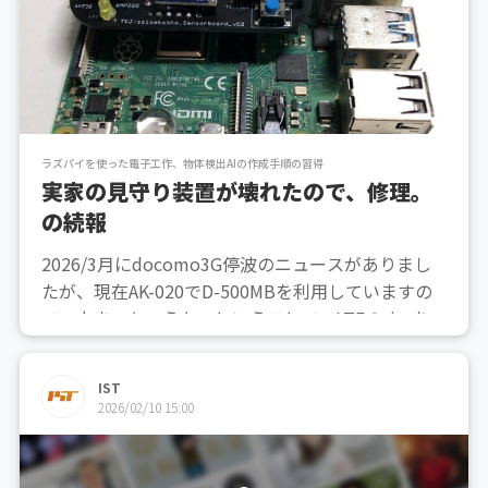
ラズパイを使った電子工作、物体検出AIの作成手順の習得
実家の見守り装置が壊れたので、修理。
の続報
2026/3月にdocomo3G停波のニュースがありまし
たが、現在AK-020でD-500MBを利用していますの
で、止まっちゃうな〜ということで、LTEのsimを使
えルーターを購入こちらで、運用しようと考えてい
ます。ただし、simサイズが違うので、新しいsimを
IST
発注中。ラズパイで使えることは確...
2026/02/10 15:00