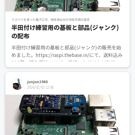
ラズパイを使った電子工作、物体検出AIの作成手順の習得
半田付け練習用の基板と部品(ジャンク)
の配布
半田付け練習用の基板と部品(ジャンク)の販売を始
めました。https://raspi.thebase.in/にて、送料込み
300円で購入可能ですが、連絡いただければ無料で
配布する予定です。(不要基板と不要部品なので)お
知り合いで、電子工作を始めたいという人がおらら
junjun1960
れば、役に立つかもしれないと思...
2026/02/02 12:08