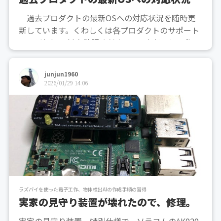
過去プロダクトの最新OSへの対応状況を随時更
新しています。くわしくは各プロダクトのサポート
ページ(GitHub)を確認ください。 (piシリーズ)
* Trixie13.3がリリースされました。(2026-01) 過
去プロダクトの最新OS「Trixie 13.3(64bit)」への
junjun1960
対応状況...
2026/01/29 14:06
ラズパイを使った電子工作、物体検出AIの作成手順の習得
実家の見守り装置が壊れたので、修理。