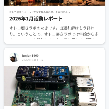
オトコ磨きラボ ～『恋愛工学の教科書』を実践する～
2026年1月活動レポート
オトコ磨きラボのたきです。出遅れ癖はもう終わ
り。ということで、オトコ磨きラボでは年始から多
くのイベントを開催しました。馬と同じく「駆け上
がる」勢いで、1月も大いに盛り上がりました。そ
んな1月の活動を、ダイジェストでお届けします。
junjun1960
大阪遠征大阪エリアでの活動が本格的に再開したた
2026/01/31 11:57
め、「大阪遠征」を開...