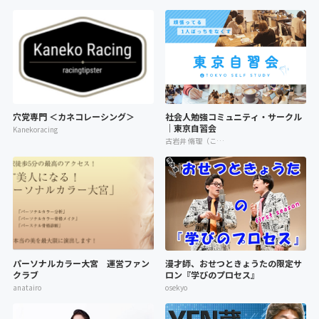
穴党専門 ＜カネコレーシング＞
社会人勉強コミュニティ・サークル
｜東京自習会
Kanekoracing
古岩井 脩理（こいわい しゅり）
パーソナルカラー大宮 運営ファン
漫才師、おせつときょうたの限定サ
クラブ
ロン『学びのプロセス』
anatairo
osekyo