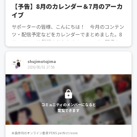
【予告】8月のカレンダー＆7月のアーカ
イブ
サポーターの皆様、こんにちは！ 今月のコンテン
ツ・配信予定などをカレンダーでまとめました。8
月30日には決勝戦も行われますので、ぜひ配信や現
地にお越しください！【特典配布】8/2(日)にはサポ
ーター限定の「電子壁紙」を配布いたします！【8
shujimotojima
月の限定動画・配信】8/5(水)チーム囲碁・将棋チャ
2026/08/01 17:56
ンネ...
コミュニティのメンバーになると
閲覧できます
本島修司のオンライン書斎 PENS perfect room