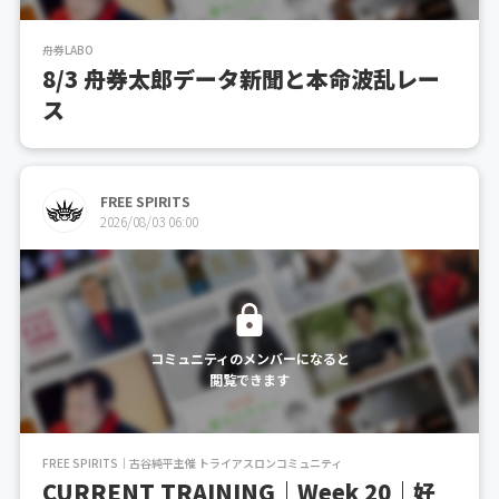
舟券LABO
8/3 舟券太郎データ新聞と本命波乱レー
ス
FREE SPIRITS
2026/08/03 06:00
コミュニティのメンバーになると
閲覧できます
FREE SPIRITS｜古谷純平主催 トライアスロンコミュニティ
CURRENT TRAINING｜Week 20｜好