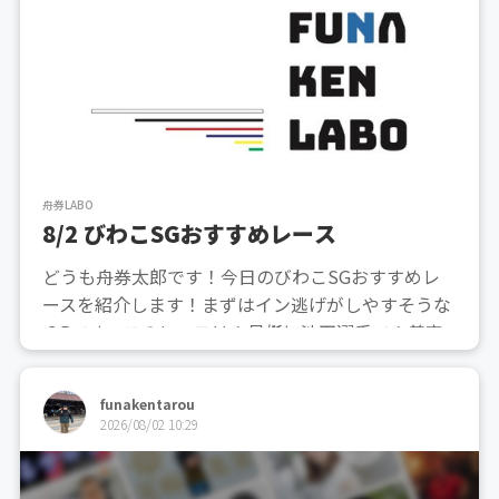
舟券LABO
8/2 びわこSGおすすめレース
どうも舟券太郎です！今日のびわこSGおすすめレ
ースを紹介します！まずはイン逃げがしやすそうな
６Rです。このレースは１号艇に池田選手で１着率
が７７％あります。また、出目確率もはっきりして
いて内側が有利なレースになります。さらに出目デ
funakentarou
ータも１−２が４５％と偏った数値になっていて１
2026/08/02 10:29
−２がシンsum理...