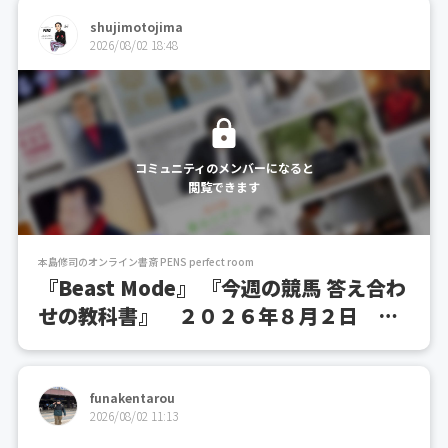
shujimotojima
2026/08/02 18:48
コミュニティのメンバーになると
閲覧できます
本島修司のオンライン書斎 PENS perfect room
『Beast Mode』 『今週の競馬 答え合わ
せの教科書』 ２０２６年８月２日 複
勝１１連発！２週間で複勝７連発からの
次へ、最高の真夏、開催中！
funakentarou
2026/08/02 11:13