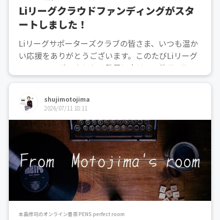
Liリーグクラウドファンディングがスタ
ートしました！
Liリーグサポーターズクラブの皆さま、いつも温か
い応援をありがとうございます。このたびLiリーグ
では、リーグのさらなる発展に向けて、昨日7月10
日より、ついにクラウドファンディングがスタート
いたしました！今回の目的は「ファンと棋士をつな
shujimotojima
ぐ交流イベントの開催」です。囲碁をあまり知らな
2026/07/11 18:11
い方にも、棋...
本島修司のオンライン書斎 PENS perfect room