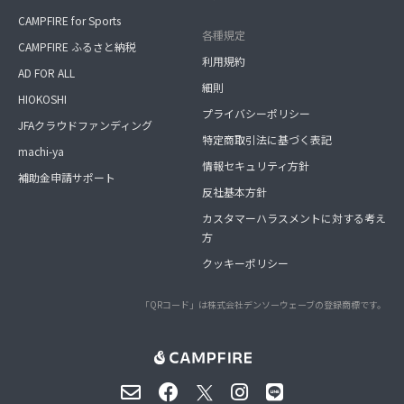
CAMPFIRE for Sports
各種規定
CAMPFIRE ふるさと納税
利用規約
AD FOR ALL
細則
HIOKOSHI
プライバシーポリシー
JFAクラウドファンディング
特定商取引法に基づく表記
machi-ya
情報セキュリティ方針
補助金申請サポート
反社基本方針
カスタマーハラスメントに対する考え
方
クッキーポリシー
「QRコード」は株式会社デンソーウェーブの登録商標です。