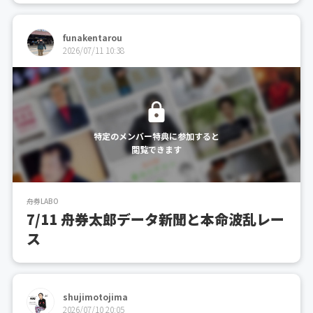
４号艇がA級なのですが、一番１着率が高いわけで
はなく２、３号艇の１着率が高いレースになってい
funakentarou
てさらに、２号艇は舟足覚醒型なので、特定のタイ
2026/07/11 10:38
ムを出した時は要注...
特定のメンバー特典に参加すると
閲覧できます
舟券LABO
7/11 舟券太郎データ新聞と本命波乱レー
ス
shujimotojima
2026/07/10 20:05