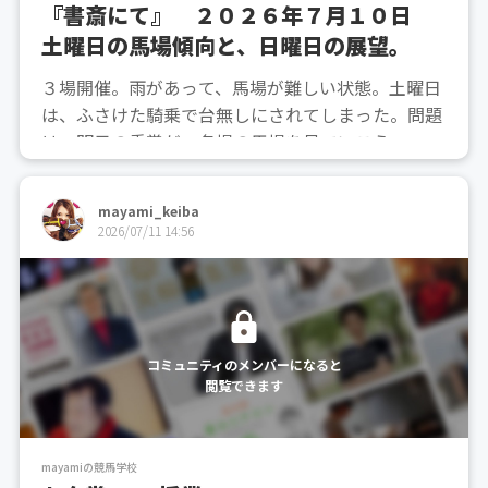
『書斎にて』 ２０２６年７月１０日
土曜日の馬場傾向と、日曜日の展望。
３場開催。雨があって、馬場が難しい状態。土曜日
は、ふさけた騎乗で台無しにされてしまった。問題
は、明日の重賞だ。各場の馬場を見ていこう。ーー
ー福島。土曜日の、９Rと１１Rを参考にする。良馬
場の発表だが、荒れてきて、やや外差し馬場。２６
mayami_keiba
００ｍの９Ｒも、早め先頭の馬が、外を通って押し
2026/07/11 14:56
切っていた。ただ...
コミュニティのメンバーになると
閲覧できます
mayamiの競馬学校