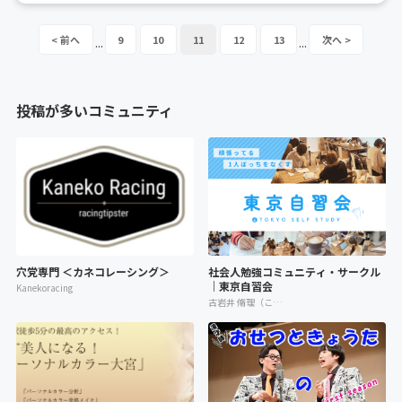
9
10
11
12
13
...
...
投稿が多いコミュニティ
穴党専門 ＜カネコレーシング＞
社会人勉強コミュニティ・サークル
｜東京自習会
Kanekoracing
古岩井 脩理（こいわい しゅり）