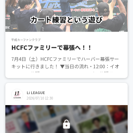
平成カーファンクラブ
HCFCファミリーで幕張へ！！
7月4日（土）HCFCファミリーでハーバー幕張サー
キットに行きました！ ▼当日の流れ・12:00：イオ
ンモール幕張でランチ・14:00：ハーバー幕張サー
キットでカート・15:30：解散！まずは行ける人だ
け幕張イオンモールでランチをしました！（フード
Li LEAGUE
コートです笑）10分ほどでしたが、イオン...
2026/07/10 12:30