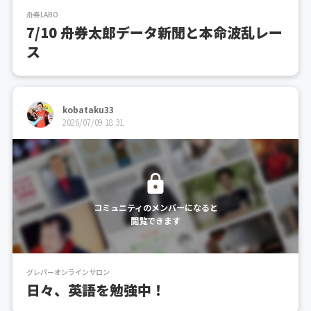
舟券LABO
7/10 舟券太郎データ新聞と本命波乱レー
ス
kobataku33
2026/07/09 18:31
コミュニティのメンバーになると
閲覧できます
グレパーオンラインサロン
日々、英語を勉強中！