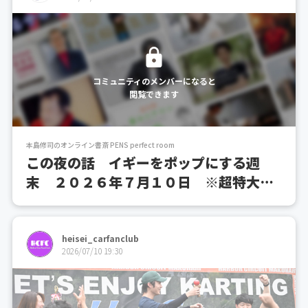
コミュニティのメンバーになると
閲覧できます
本島修司のオンライン書斎 PENS perfect room
この夜の話 イギーをポップにする週
末 ２０２６年７月１０日 ※超特大
号 この馬で一度勝ちたい、そんな七夕
賞。
heisei_carfanclub
2026/07/10 19:30