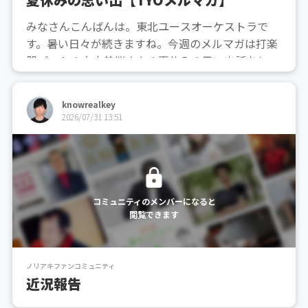
みなさんこんばんは。東北ユースオーケストラで
す。暑い日々が続きますね。今週のメルマガは打楽
器パートの大内美桜さんの夏休みの思い出話をして
くれます。メルマガは本日20時配信予定です。お楽
しみに♩
knowrealkey
2026/07/31 13:51
コミュニティのメンバーになると
閲覧できます
ノリアキファンコミュニティ
近況報告