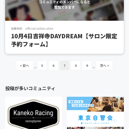
コミュニティのメンバーになると
閲覧できます
佐藤有紗 official online salon
10月4日吉祥寺DAYDREAM【サロン限定
予約フォーム】
5
6
7
8
9
...
...
投稿が多いコミュニティ