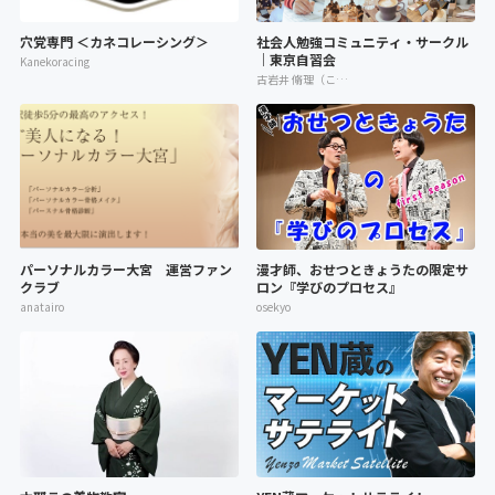
穴党専門 ＜カネコレーシング＞
社会人勉強コミュニティ・サークル
｜東京自習会
Kanekoracing
古岩井 脩理（こいわい しゅり）
パーソナルカラー大宮 運営ファン
漫才師、おせつときょうたの限定サ
クラブ
ロン『学びのプロセス』
anatairo
osekyo