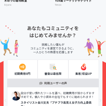
木耶ラの着物教室
YEN蔵マーケットサテライト
kiyara
Yenzo
あなたもコミュニティを
はじめてみませんか？
挑戦したい誰もが
コミュニティを運営できるように、
一人ひとりの熱意を応援します
初期費用0円
審査は最低限
集客/収益UP
利用ユーザーの声
示で
自分が使い慣れたツールを選べ、初期費用が掛からずおす
すめです。個人や小資本の会社でもすぐに始められます！
スタイリスト金川文夫『プチプラ高見え女子力向上委員