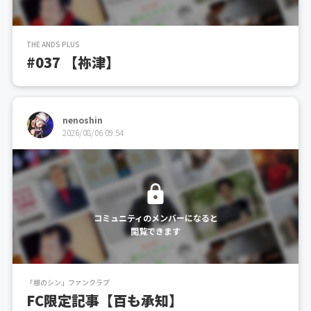
THE ANDS PLUS
#037 【祢津】
nenoshin
2026/08/06 09:54
コミュニティのメンバーになると
閲覧できます
「根のシン」ファンクラブ
FC限定記事【百も承知】