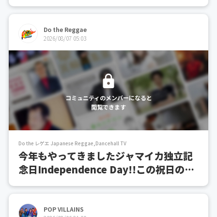
にちゃんと仕事しててよかったな〜。あれをやって
なかったらかなりバタバタするところだったなぁと
Do the Reggae
改めて思う。そうなのだ。僕はやる事が多いのだ。
2026/08/07 05:03
毎日なんかいろ...
コミュニティのメンバーになると
閲覧できます
Do the レゲエ Japanese Reggae,Dancehall TV
今年もやってきましたジャマイカ独立記
念日Independence Day!!この祝日の解
説と2022年のフェスティバルソングコン
テストで優勝したBuju Banton - I am
Jamaican和訳
POP VILLAINS