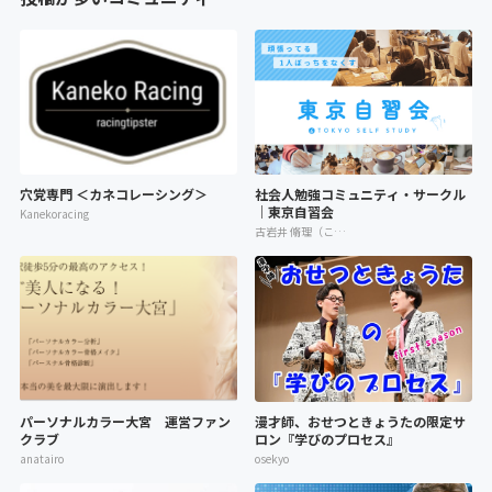
穴党専門 ＜カネコレーシング＞
社会人勉強コミュニティ・サークル
｜東京自習会
Kanekoracing
古岩井 脩理（こいわい しゅり）
パーソナルカラー大宮 運営ファン
漫才師、おせつときょうたの限定サ
クラブ
ロン『学びのプロセス』
anatairo
osekyo