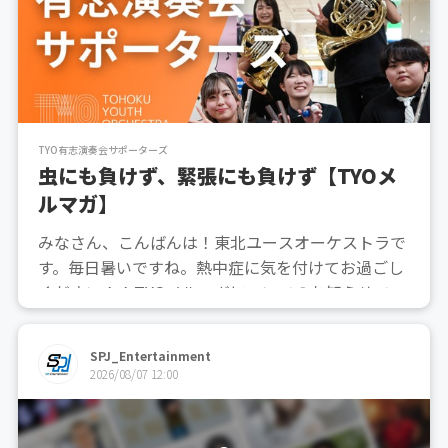
TYO有志演奏会サポーターズ
虫にも負けず、緊張にも負けず【TYOメ
ルマガ】
みなさん、こんばんは！東北ユースオーケストラで
す。毎日暑いですね。熱中症に気を付けてお過ごし
ください！！TYOメルマガについてのお知らせで
す！今週の筆者は、ホルンパートの奥山愛唯さんで
す。虫にも負けず、緊張にも負けず、とは一体どう
SPJ_Entertainment
いうことなのでしょうか。ぜひメルマガで確認して
2026/08/07 12:00
みてください！本日...