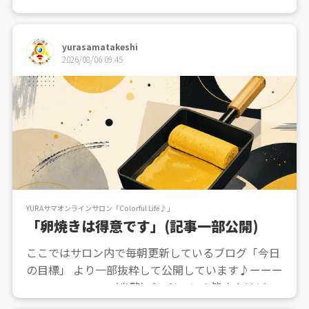
yurasamatakeshi
2026/08/06 09:45
YURAサマオンラインサロン「Colorful Life♪」
「卵焼きは得意です」(記事一部公開)
ここではサロン内で毎朝更新しているブログ「今日
の目標」 より一部抜粋して公開しています♪ーーー
ーーーーーーーー(省略)バンドマンの皆さんはどう
やって保管してるんだろうなぁ。古い物はどんどん