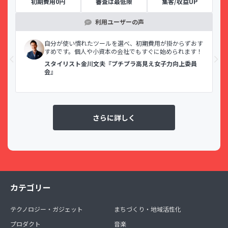
初期費用0円
審査は最低限
集客/収益UP
利用ユーザーの声
示で
自分が使い慣れたツールを選べ、初期費用が掛からずおす
すめです。個人や小資本の会社でもすぐに始められます！
スタイリスト金川文夫『プチプラ高見え女子力向上委員
会』
さらに詳しく
カテゴリー
テクノロジー・ガジェット
まちづくり・地域活性化
プロダクト
音楽