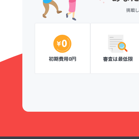
挑戦
、一目で分か
ページ作成が簡単な操作ででき、見やすい
がとても楽しく
にも安心です。
Knitty member's club ニッティメンバーズク
初期費用0円
審査は最低限
！