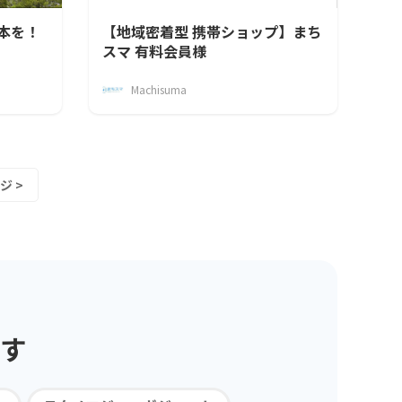
日本を！
【地域密着型 携帯ショップ】まち
スマ 有料会員様
Machisuma
ジ >
す