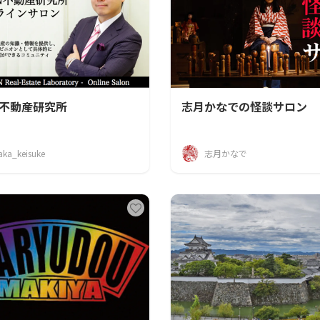
N不動産研究所
志月かなでの怪談サロン
aka_keisuke
志月かなで