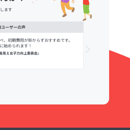
します
用ユーザーの声
べ、初期費用が掛からずおすすめです。
メンバーや自
に始められます！
が寛容である
すめしてます。
高見え女子力向上委員会』
議論メシ