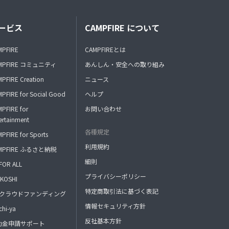
ービス
CAMPFIRE について
MPFIRE
CAMPFIREとは
MPFIRE コミュニティ
あんしん・安全への取り組み
PFIRE Creation
ニュース
PFIRE for Social Good
ヘルプ
PFIRE for
お問い合わせ
ertainment
各種規定
PFIRE for Sports
利用規約
MPFIRE ふるさと納税
細則
FOR ALL
プライバシーポリシー
KOSHI
特定商取引法に基づく表記
FAクラウドファンディング
情報セキュリティ方針
hi-ya
反社基本方針
助金申請サポート