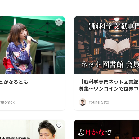
CAMPFIRE for Social Good
CAMPFIRE Creation
とかなるとも
【脳科学専門ネット図書館
募集〜ワンコインで世界中
学文献を日本語要約〜
rutomox
Youhei Sato