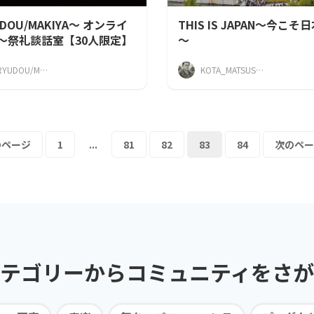
UDOU/MAKIYA〜 オンライ
THIS IS JAPAN～今こそ
〜祭礼談話室【30人限定】
～
GARYUDOU/MAKIYA
KOTA_MATSUSAKA
のページ
1
...
81
82
83
84
次のペー
テゴリーから
コミュニティを
さが