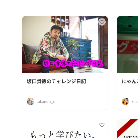
坂口貴徳のチャレンジ日記
にゃん
takanori_s
xna