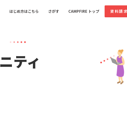
はじめ方はこちら
さがす
CAMPFIRE トップ
資料請
すめのコミュニティ
人気のコミュニティ
新着のコミュ
ニティ
音楽
舞台・パフォーマンス
ゲーム・サービス開発
フード・飲食店
書籍・雑誌出版
アニメ・漫画
ソーシャルグッド
ビューティー・ヘルス