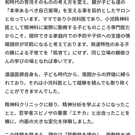
和時代の育児そのものの考え方を変え、親が子ども達の
「本来あるべき自己実現」を支える事を目的としたサロン
となっています。ママであり小児科医であり、小児精神科
医として
精神科に実際に勤務する子どものこころ専門医だ
からこそ、提供できる家庭内での予防や子供への支援の情
報提供が可能になると考えております。発達特性のある子
の親による子育てを「孤育て」にせず、同じ立場の親御さ
んの学びの場となれば幸いです。
渡邉医師自身も、子ども時代から、周囲からの評価に縛ら
れており、それは小児科医として経験を積んでも取り除く
ことができ
ませんでした。
精神科クリニックに移り、精神分析を学ぶようになったこ
とと、哲学者スピノザの著書『エチカ』と出会ったことを
機に、内面の大きな変化を体験しました。
この体験を踏まえ、現在は「能動性を増やし、受動性を減