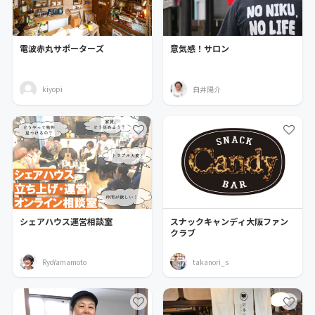
電波赤丸サポーターズ
意気感！サロン
kiyopi
白井陽介
シェアハウス運営相談室
スナックキャンディ大阪ファン
クラブ
RyoYamamoto
takanori_s