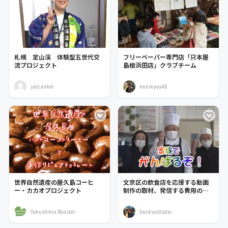
札幌 定山渓 体験型五世代交
フリーペーパー専門店「只本屋
流プロジェクト
島根浜田店」クラブチーム
jyozankei
morikyou48
世界自然遺産の屋久島コーヒ
文京区の飲食店を応援する動画
ー・カカオプロジェクト
制作の取材、発信する費用のご
支援をお願いします
Yakushima Roaster
bunkyostudio