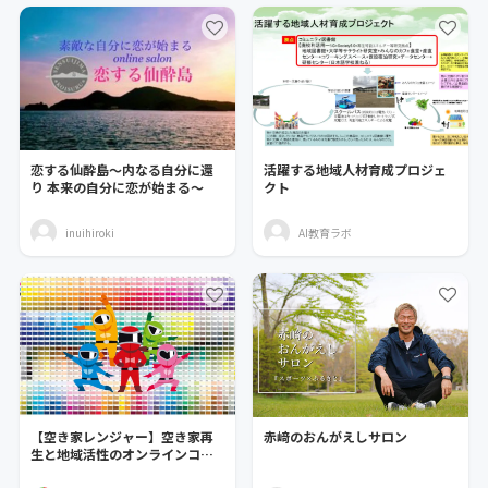
恋する仙酔島～内なる自分に還
活躍する地域人材育成プロジェ
り 本来の自分に恋が始まる～
クト
inuihiroki
AI教育ラボ
【空き家レンジャー】空き家再
赤﨑のおんがえしサロン
生と地域活性のオンラインコミ
ュニティ