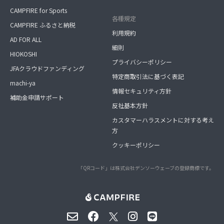
CAMPFIRE for Sports
各種規定
CAMPFIRE ふるさと納税
利用規約
AD FOR ALL
細則
HIOKOSHI
プライバシーポリシー
JFAクラウドファンディング
特定商取引法に基づく表記
machi-ya
情報セキュリティ方針
補助金申請サポート
反社基本方針
カスタマーハラスメントに対する考え
方
クッキーポリシー
「QRコード」は株式会社デンソーウェーブの登録商標です。