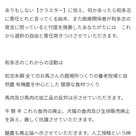
ありもしない【クラスター】に怯え、何かあったら和多志
に責任とれと言ってくる始末、また医療関係者が和多志の
発言に怒っていると忖度を強要したあなたがたには これ
から選択の自由と責任突きつけさせていただきます。
和多志のこれからの活動は
初志本願 全てのお馬さんの居場所つくりの養老牧場と自
然農 有機農を中心とした 健康な食材つくり
馬肉及び馬肉の加工品の反対は示させていただきます。
牛 豚 羊 これら食肉の廃止、犬猫の食肉及び生体販売廃止
を訴え、厳しく抗議させていただきます。
酪農も廃止論へ示させていただきます。人工授精という神