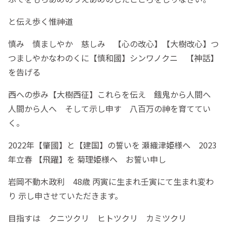
と伝え歩く惟神道
慎み 慎ましやか 慈しみ 【心の改心】【大樹改心】つ
つましやかなわのくに【慎和國】シンワノクニ 【神話】
を告げる
西への歩み【大樹西征】これらを伝え 餓鬼から人間へ
人間から人へ そして示し申す 八百万の神を育ててい
く。
2022年【肇國】と【建国】の誓いを 瀬織津姫様へ 2023
年立春 【飛躍】を 菊理姫様へ お誓い申し
岩岡不動木政利 48歳 丙寅に生まれ壬寅にて生まれ変わ
り 示し申させていただきます。
目指すは クニツクリ ヒトツクリ カミツクリ