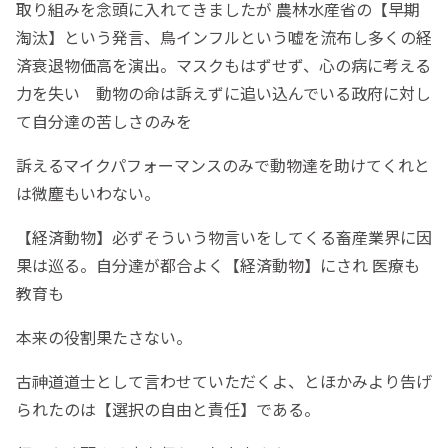
取り組みを念頭に入れてきましたが 農林水産省の【早期
淘汰】という発言、鳥インフルという嘘を流布し多くの経
済衰退物価高を演出。マスクもはずせず、心の病に考える
力を失い 動物の命は訴えずに追い込んでいる政府に対し
て自分達の苦しさのみを
訴えるマイクパフォーマンスのみで動物達を助けてくれと
は微塵もいわない。
【経済動物】必ずそういう物言いをしてくる畜産業界に因
果は巡る。自分達が都合よく【経済動物】にされ 医療も
教育も
本来の役割果たさない。
古神道道士として言わせていただくよ、とほかみより告げ
られたのは【選択の自由と責任】である。