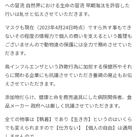
への冒涜 自然界における生命の冒涜 早期淘汰を許容した
行いは糺せと伝えさせていただきます。
マスクも現在（2023年4月24日時点）ですら外す事もでき
ないその程度の情報力で個人の商いを支えるという義理も
ございませんので動物達の保護には全力で務めさせていた
だきます。
鳥インフルエンザという詐欺行為に加担する保健所やそれ
らに関わる企業にも抗議させていただき養鶏の廃止もお伝
えさせていただきます。
添加物だらけ、健康と命を商売道具にした病院関係者、食
品メーカー 政府へは厳しく抗議させていただきます。
全ての物事は【執着】であり【生き方】というのはいくら
でも変えられますので【仕方ない】【個人の自由】は通用
しませんので