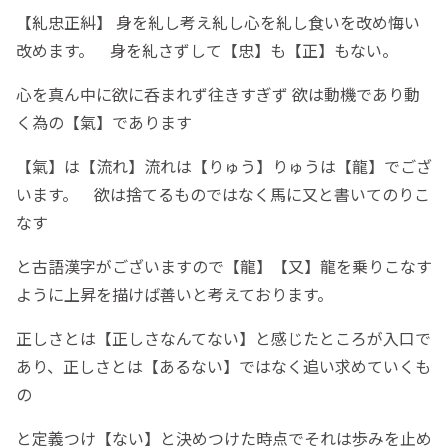
【糺忠正糾】 身を糺し考え糺し心を糺し食いを改め悔い
改めます。 身を糺さずして【忠】も【正】もない。
心を真ん中に欲に呑まれず往きすぎず 欲は動機であり動
く為の【氣】であります
【氣】は【流れ】流れは【りゅう】りゅうは【龍】でござ
います。 欲は捨てるものではなく馬に又と書いてのりこ
なす
と古語漢字がございますので【龍】【又】龍を乗りこなす
ように上昇を描けば善いと考えております。
正しさとは【正しさなんてない】と感じたところが入口で
あり、正しさとは【あるない】ではなく追い求めていくも
の
と定義つけ【ない】と決めつけた時点でそれは歩みを止め