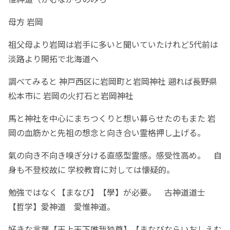
母方 岩岡
祖父母より岩岡は岩手に多いと聞いていたけれど5代前は
淡路より開拓で北海道へ
調べてみると 神戸西区に岩岡町と岩岡神社 遡れば長野県
松本市に 岩岡の火打石と岩岡神社
馬と神社を中心にまちつくりと想い募らせたのもまた 岩
岡の血筋かと先祖の想念と向き合い霊格押し上げる。
氣の向き不向き嗅ぎ分ける直感型霊感。感受性高め。 自
身も不登校故に 学校教育に対しては懐疑的。
勉強ではなく【まなび】【學】が必要。 古神道道士
【哲学】愛神道 愛惟神道。
好きな言葉【天上天下唯我独尊】【まなびならいおしえむ