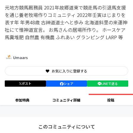
元地方競馬厩務員 2021年故郷道東で競走馬の引退馬支援
を通じ養老牧場作りコミュニティ 2022年壬寅はじまりを
表す年 年男48歳 古神道道士へと歩み 北海道斜里の来運神
社にて惟神道宣言。 お馬さんの居場所作り。 ホースケア
馬糞堆肥 自然農 有機農 ふれあい グランピング LARP 等
Umaars
お気に入りに登録する
ポスト
シェア
LINEで送る
参加特典
コミュニティ詳細
投稿
このコミュニティについて