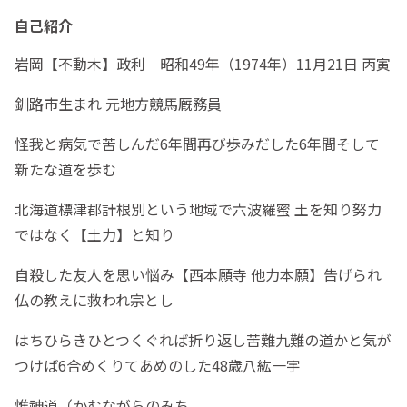
自己紹介
岩岡【不動木】政利 昭和49年（1974年）11月21日 丙寅
釧路市生まれ 元地方競馬厩務員
怪我と病気で苦しんだ6年間再び歩みだした6年間そして
新たな道を歩む
北海道標津郡計根別という地域で六波羅蜜 土を知り努力
ではなく【土力】と知り
自殺した友人を思い悩み【西本願寺 他力本願】告げられ
仏の教えに救われ宗とし
はちひらきひとつくぐれば折り返し苦難九難の道かと気が
つけば6合めくりてあめのした48歳八紘一宇
惟神道（かむながらのみち