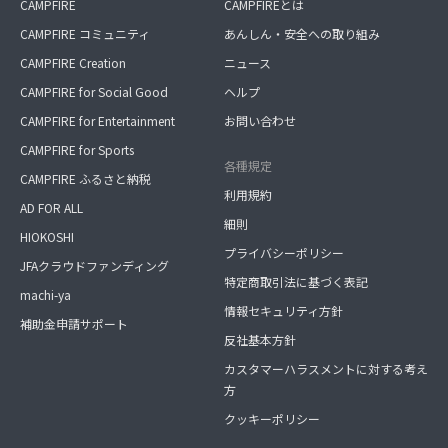
CAMPFIRE
CAMPFIREとは
CAMPFIRE コミュニティ
あんしん・安全への取り組み
CAMPFIRE Creation
ニュース
CAMPFIRE for Social Good
ヘルプ
CAMPFIRE for Entertainment
お問い合わせ
CAMPFIRE for Sports
各種規定
CAMPFIRE ふるさと納税
利用規約
AD FOR ALL
細則
HIOKOSHI
プライバシーポリシー
JFAクラウドファンディング
特定商取引法に基づく表記
machi-ya
情報セキュリティ方針
補助金申請サポート
反社基本方針
カスタマーハラスメントに対する考え
方
クッキーポリシー