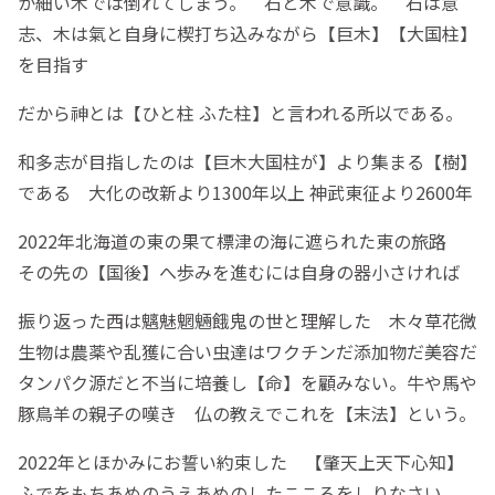
か細い木では倒れてしまう。 石と木で意識。 石は意
志、木は氣と自身に楔打ち込みながら【巨木】【大国柱】
を目指す
だから神とは【ひと柱 ふた柱】と言われる所以である。
和多志が目指したのは【巨木大国柱が】より集まる【樹】
である 大化の改新より1300年以上 神武東征より2600年
2022年北海道の東の果て標津の海に遮られた東の旅路
その先の【国後】へ歩みを進むには自身の器小さければ
振り返った西は魑魅魍魎餓鬼の世と理解した 木々草花微
生物は農薬や乱獲に合い虫達はワクチンだ添加物だ美容だ
タンパク源だと不当に培養し【命】を顧みない。牛や馬や
豚鳥羊の親子の嘆き 仏の教えでこれを【末法】という。
2022年とほかみにお誓い約束した 【肇天上天下心知】
ふでをもちあめのうえあめのしたこころをしりなさい。