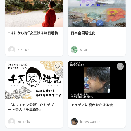
“はにかむ隊”女王蜂は毎日着物
日本全国活性化
774chan
spwk
［ホリエモン公認］ひもデブニ
アイデアに磨きをかける会
ート芸人「千葉遊記」
koji chiba
hasegawaplan