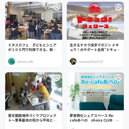
ミタスカフェ 子どもとシニア
生きるチカラ探求マガジン ドキ
が１００円で利用できる、新ス
ュウ！のサポート会員”ドキュ
タイルコミュニティ
ウ！フェローズ”募集
mitasu cafe
waiwaiyama3123
普天間居場所づくりプロジェク
夢実現化シェアスペース Re-
ト～軍事基地の街から平和と人
cafeあべの ohana CLUB フ
権の発信の街へ～
ァンクラブ