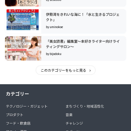
伊勢湾をきれいな海に！「水と生きるプロジェ
クト」
by uminokoe
「美女読書」編集室〜本好きライター向けライ
ティングサロン〜
by bijodoku
このカテゴリーをもっと見る
カテゴリー
テクノロジー・ガジェット
まちづくり・地域活性化
プロダクト
音楽
フード・飲食店
チャレンジ