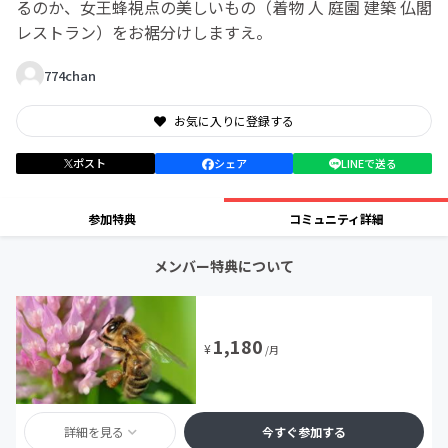
るのか、女王蜂視点の美しいもの（着物 人 庭園 建築 仏閣
レストラン）をお裾分けしますえ。
774chan
お気に入りに登録する
ポスト
シェア
LINEで送る
参加特典
コミュニティ詳細
メンバー特典について
1,180
¥
/月
詳細を見る
今すぐ参加する