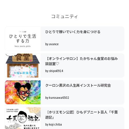
コミュニティ
ひとりで稼いでいく力を身につける
by avance
【オンラインサロン】たかちゃん食堂のお悩み
談話室♡
by shipo0914
クーロン黒沢の人生再インストール研究会
by kurosawa6502
［ホリエモン公認］ひもデブニート芸人「千葉
遊記」
by koji chiba