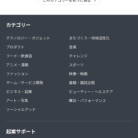
容を掲載いたしました。
被災後、自社ショップ運営も困難な為、なかなか思うように
活動ができない状態でした。
カテゴリー
ひとりでは小さな力でもその小さな力が集まれば大きな力に
なると信じ、
テクノロジー・ガジェット
まちづくり・地域活性化
「一般社団法人こどもの未来」を設立いたしました。
「一般社団法人こどもの未来」は団体・企業様のご協力をい
プロダクト
音楽
ただき、インターネット事業ネットショップ「ラズベリー」
フード・飲食店
チャレンジ
の収益の一部を活動費及び寄付金等にしております。
アニメ・漫画
スポーツ
今後も活動の輪を広げ、子どもの健やかな成長に寄与するこ
とを目的とし、法人としての活動を行ってまいります。
ファッション
映像・映画
今後ともどうぞ宜しくお願いいたします。
ゲーム・サービス開発
書籍・雑誌出版
ビジネス・起業
ビューティー・ヘルスケア
一般社団法人こどもの未来
システム担当 仙石豊
アート・写真
舞台・パフォーマンス
ソーシャルグッド
起案サポート