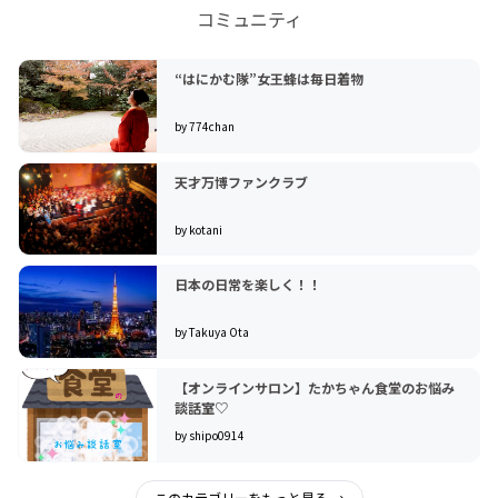
多くのSEO対策は根本的な誤りがあります。
コミュニティ
サイトそのものがSEOに適してないのであって、
そのことを、専門知識がない方でもわかりやすく解説した著
書を作成しました。
“はにかむ隊”女王蜂は毎日着物
＊著書をごらんいただければSEO対策は専門家でなくても可
能になります。
by 774chan
「一般社団法人こどもの未来」
天才万博ファンクラブ
「一般社団法人こどもの未来」立ち上げまでの経緯
茨城県日立市は2011年3月11日震災にて震度6強の被災にあ
by kotani
いました。
現在の「一般社団法人こどもの未来」の所在地、インターネ
日本の日常を楽しく！！
ット事業「ラズベリーショップ」所在地も被災により小規模
破損をいたしました。
by Takuya Ota
仕入商品、在庫商品の約3/4が破損、OA機器一式を仮事務所
に移動しショップ運営を継続いたしました。
【オンラインサロン】たかちゃん食堂のお悩み
震災から約４か月が経過し、個人として小さな支援活動を開
談話室♡
始いたしました。
by shipo0914
その後、「こどもの未来2011」にてラズベリー全店の収益の
一部を支援物資、寄付金にあてる目的でインターネットショ
ップラズベリーにて「こどもの未来2011」についての活動内
このカテゴリーをもっと見る