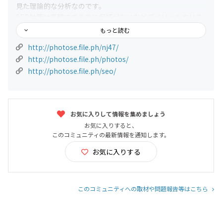
見た理論的な分析なのです。
SEO対策は高額すぎるのに保証がないなどデメリットやリス
クが多い。
もっと読む
そこで、多くのサーバーを運用したり、汎用コンピューター
http://photose.file.ph/nj47/
でプログラミングを長年経験し汎用コンピューターのプログ
http://photose.file.ph/photos/
ラミングという観点からSEOを研究しました。
http://photose.file.ph/seo/
検索エンジン上位表示とは、すなわち 並べ替えでありま
す。
並べ替えで上位に表示する、汎用コンピューターでのプログ
ラミングから
お気に入りして情報を集めましょう
その方法を理論的に可能にした、最強のSEO対策を開発しま
した。
お気に入りすると、
このコミュニティの最新情報を通知します。
汎用コンピューターSE（システムエンジニア）PG（プログ
ラマー）を経験者として
お気に入りする
SEOを基本的に見なおしました。
サイトはインターネットに接続したパソコンで閲覧しますが
インターネットを動かすのはサーバーでありサーバーは汎用
このコミュニティへの取材や問題報告等はこちら
コンピューターであります。
汎用コンピューターの技術者から見たSEO対策は必ず最強の
SEO対策になります。