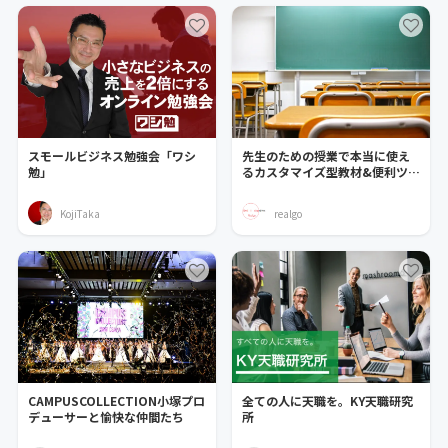
スモールビジネス勉強会「ワシ
先生のための授業で本当に使え
勉」
るカスタマイズ型教材&便利ツー
ル共有オンラインサロン
KojiTaka
realgo
CAMPUSCOLLECTION小塚プロ
全ての人に天職を。KY天職研究
デューサーと愉快な仲間たち
所