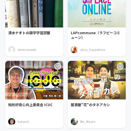
清水ナオトの語学学習部屋
LAPcommune（ラフピーコミ
ューン）
shimizunaoto
akira_kappodisco
知的好奇心向上委員会 ICUC
居酒屋"花"のタネアカシ
kakuichi
Rei_Miyata