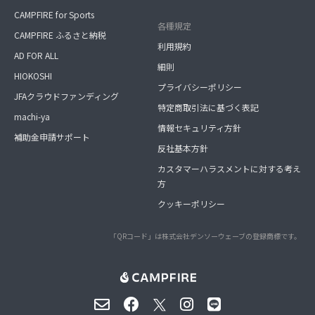
CAMPFIRE for Sports
各種規定
CAMPFIRE ふるさと納税
利用規約
AD FOR ALL
細則
HIOKOSHI
プライバシーポリシー
JFAクラウドファンディング
特定商取引法に基づく表記
machi-ya
情報セキュリティ方針
補助金申請サポート
反社基本方針
カスタマーハラスメントに対する考え
方
クッキーポリシー
「QRコード」は株式会社デンソーウェーブの登録商標です。