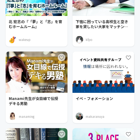
北 宏志の『「夢」と「志」を育
下宿に困っている高校生と空き
むホームルーム』
家を貸したい大家をマッチング
したい
wakeup
kfpo
Manami先生が女目線で伝授
イベ・フォメーション
デキる男塾
manaming
makaranuya