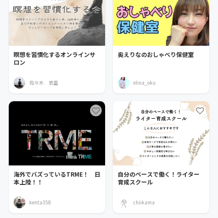
瞑想を習慣化するオンラインサ
奥えりなのおしゃべり保健室
ロン
佐々木 依里
elina_oku
海外でバズっているTRME！ 日
自分のペースで働く！ライター
本上陸！！
育成スクール
kenta358
chiikama