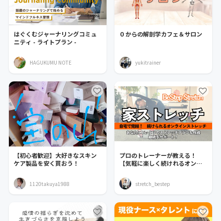
はぐくむジャーナリングコミュ
０からの解剖学カフェ＆サロン
ニティ - ライトプラン -
HAGUKUMU NOTE
yukitrainer
【初心者歓迎】大好きなスキン
プロのトレーナーが教える！
ケア製品を安く買おう！
【気軽に楽しく続けれるオンラ
インストレッチサロン！】
1120takuya1988
stretch_bestep