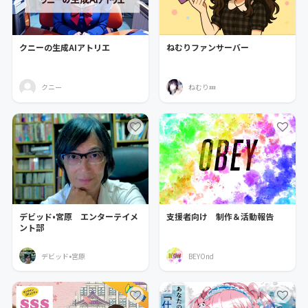
クニーの生成AIアトリエ
ねむりファンサーバー
クニー
ねむり💤
デビッド•宮原 エンターテイメ
支援者向け 制作＆活動報告
ント部
デビッド•宮原
BEYOnd