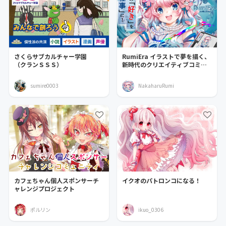
さくらサブカルチャー学園
RumiEra イラストで夢を描く、
（クランＳＳＳ）
新時代のクリエイティブコミュ
ニティ
sumire0003
NakaharuRumi
カフェちゃん個人スポンサーチ
イクオのパトロンコになる！
ャレンジプロジェクト
ポルリン
ikuo_0306