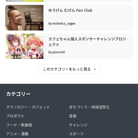
ゆうげん むげん Fan Club
by mutenka_yugen
カフェちゃん個人スポンサーチャレンジプロジ
ェクト
by porurin0
このカテゴリーをもっと見る
カテゴリー
テクノロジー・ガジェット
まちづくり・地域活性化
プロダクト
音楽
フード・飲食店
チャレンジ
アニメ・漫画
スポーツ