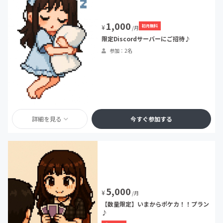
1,000
初月無料
¥
/月
限定Discordサーバーにご招待♪
参加：2名
詳細を見る
今すぐ参加する
5,000
¥
/月
【数量限定】いまからポケカ！！プラン
♪