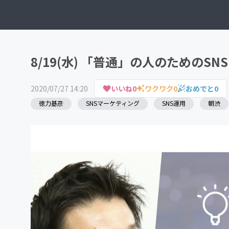
8/19(水) 「普通」の人のためのS
2020/07/27 14:20
いいね
0
ワクワク
0
おめでと
0
徳力基彦
SNSマーケティング
SNS運用
朝渋