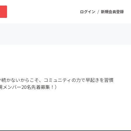
/
求
ログイン
新規会員登録
ニティ
プロダクト
か続かないからこそ、コミュニティの力で早起きを習慣
ファッション
規メンバー20名先着募集！）
スポーツ
ケア
まちづくり・地域活性化