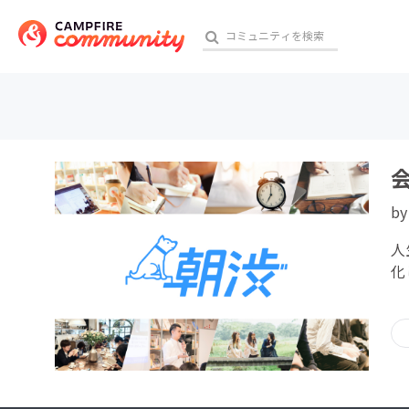
おす
b
アート・写真
人
テクノロジー・ガジェット
化
映像・映画
ビジネス・起業
チャレンジ