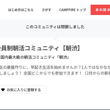
はじめ方はこちら
さがす
CAMPFIRE トップ
資料請
このコミュニティは閉鎖しました
すめのコミュニティ
人気のコミュニティ
新着のコミュ
会員制朝活コミュニティ【朝渋】
y
国内最大級の朝活コミュニティ「朝渋」
音楽
舞台・パフォーマンス
生の基盤作りに、早起き生活を始めませんか？1人ではなかな
ゲーム・サービス開発
フード・飲食店
しましょう！ 全国どこからでも参加できます！（2月からの新
書籍・雑誌出版
アニメ・漫画
ソーシャルグッド
ビューティー・ヘルス
お気に入りに登録する