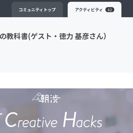
CAMPFIRE for Social Good
CAMPFIRE Creation
コミュニティ
トップ
アクティビティ
62
NSの教科書(ゲスト・徳力 基彦さん）