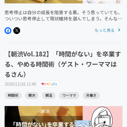
思考停止は自分の成長を阻害する悪。そう思っていても、
ついつい思考停止して現状維持を選んでしまう。そんな経
験、ありませんか？けれど、「思考する」という行動は、
もっと見る
実は生物学的にはとてもエネルギーを消費する行動。つま
り、思考停止は生物としては...
【朝渋Vol.182】「時間がない」を卒業す
る、やめる時間術（ゲスト・ワーママは
るさん）
2020/12/16 11:40
0
0
0
時間術
朝渋
朝活
ワーママ
共働き