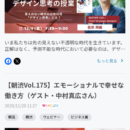
いま私たちは先の見えない不透明な時代を生きています。
正解はなく、予測不能な時代において必要なのは、デザイ
ン思考です。デザイン思考とは、今までの延長線上にはな
もっと見る
い「まったく新しい事業、商品やサービス、プロセス等を
創る創造的問題解決の方法」...
【朝渋Vol.175】エモーショナルで幸せな
働き方（ゲスト・中村真広さん）
2020/11/20 11:27
0
0
0
朝活
朝渋
ウェビナー
ビジネス書