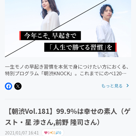
一生モノの早起き習慣を本気で身につけたい方におくる、
特別プログラム「朝渋KNOCK」。これまでにのべ120人
以上が、早起き習慣を身につけて卒業していきました。そ
もっと見る
してこの度、1月30日（土）にスタートする朝渋KNOCK7
期生の募集を開始...
【朝渋Vol.181】99.9％は幸せの素人（ゲ
スト・星 渉さん,前野 隆司さん）
2021/01/07 16:41
0
0
0