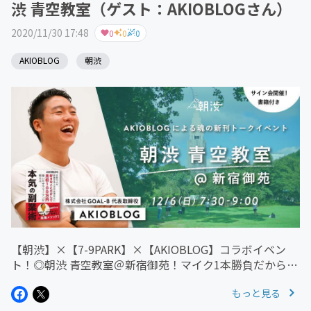
渋 青空教室（ゲスト：AKIOBLOGさん）
2020/11/30 17:48
0
0
0
AKIOBLOG
朝渋
【朝渋】×【7-9PARK】×【AKIOBLOG】コラボイベン
ト！◎朝渋 青空教室＠新宿御苑！マイク1本勝負だからこ
そ、伝わる熱量がある。8ヶ月ぶりにオフラインイベント
もっと見る
復活！モニターから飛び出して、みなさんに朝の元気を届
けたい。そんな...