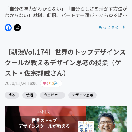
「自分の魅力がわからない」「自分らしさを活かす方法が
わからない」就職、転職、パートナー選び…あらゆる場面
で、こんな悩みを感じたことはありませんか？
もっと見る
12/23（水）のゲストは川原 卓巳さん。川原さんは、いま
や世界で最も有名な日本人といっ...
【朝渋Vol.174】世界のトップデザインス
クールが教えるデザイン思考の授業（ゲ
スト・佐宗邦威さん）
2020/11/24 18:00
0
0
0
朝渋
朝活
ウェビナー
デザイン思考