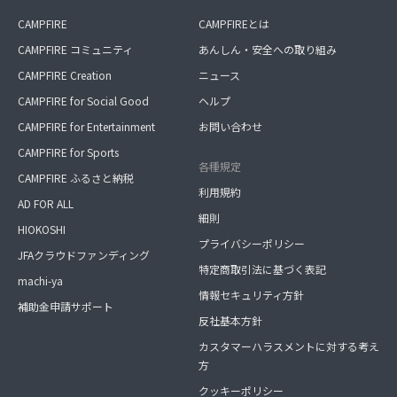
CAMPFIRE
CAMPFIREとは
CAMPFIRE コミュニティ
あんしん・安全への取り組み
CAMPFIRE Creation
ニュース
CAMPFIRE for Social Good
ヘルプ
CAMPFIRE for Entertainment
お問い合わせ
CAMPFIRE for Sports
各種規定
CAMPFIRE ふるさと納税
利用規約
AD FOR ALL
細則
HIOKOSHI
プライバシーポリシー
JFAクラウドファンディング
特定商取引法に基づく表記
machi-ya
情報セキュリティ方針
補助金申請サポート
反社基本方針
カスタマーハラスメントに対する考え
方
クッキーポリシー