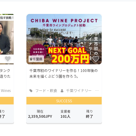
千葉県
タンク
千葉市初のワイナリーを作る！100年後の
造りた
未来を描くぶどう園を作ろう。
 Wines
フード・飲食
千葉ワイナリー 大塚裕敬
店
SUCCESS
残り
現在
支援者
残り
終了
2,359,500JPY
101人
終了