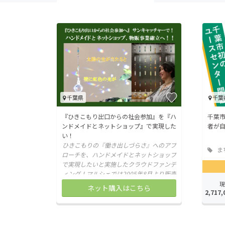
千葉県
千葉
『ひきこもり出口からの社会参加』を『ハ
千葉
ンドメイドとネットショップ』で実現した
者が
い！
ひきこもりの『働き出しづらさ』へのアプ
ま
ローチを、ハンドメイドとネットショップ
地域
で実現したいと実施したクラウドファンデ
ィング！マルシェでは2005年8月より販売
開始。そしてネットショップも開設しまし
現
ネット購入はこちら
2,717,
た！！