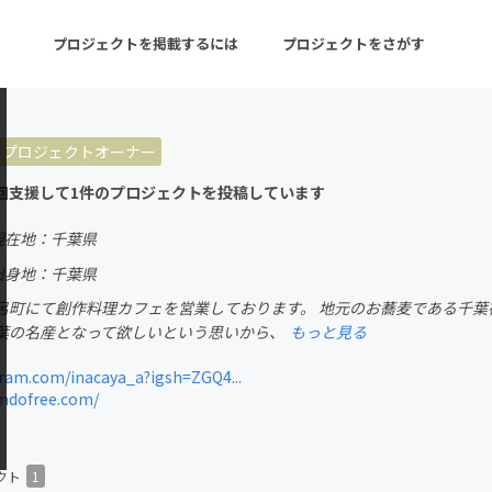
プロジェクトを掲載するには
プロジェクトをさがす
プロジェクトオーナー
ターン
注目の新着プロジェクト
募集終了が近いプロ
回支援して1件のプロジェクトを投稿しています
現在地：千葉県
音楽
舞台・パフォーマンス
出身地：千葉県
呂町にて創作料理カフェを営業しております。 地元のお蕎麦である千葉
ゲーム・サービス開発
フード・飲食店
葉の名産となって欲しいという思いから、
もっと見る
書籍・雑誌出版
アニメ・漫画
ram.com/inacaya_a?igsh=ZGQ4...
mdofree.com/
チャレンジ
ビューティー・ヘルス
クト
1