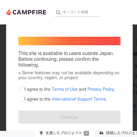
Welcome,
International users
inacaya
人気のプロジェクト
注目のリ
This site is available to users outside Japan.
これまでに4
Before continuing, please confirm the
following.
在住国：日本
※ Some features may not be available depending on
アート・写真
出身国：日本
your country, region, or project.
千葉市若葉区野
テクノロジー・ガジェット
I agree to the
Terms of Use
and
Privacy Policy
.
未来まで残る千
I agree to the
International Support Terms
.
映像・映画
www.instag
daiwa243.ji
ビジネス・起業
Continue
まちづくり・地域活性化
支援した
プロジェクト
4
投稿した
プロジェ