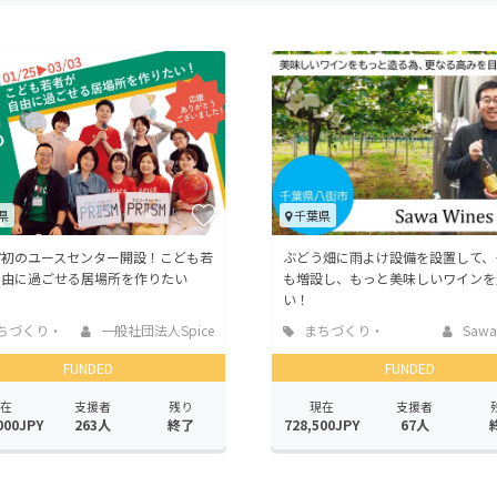
CAMPFIRE for Social Good
CAMPFIRE Creation
CAMPFIREふるさと納税
machi-ya
コミュニティ
県
千葉県
市初のユースセンター開設！こども若
ぶどう畑に雨よけ設備を設置して、
自由に過ごせる居場所を作りたい
も増設し、もっと美味しいワインを
い！
ちづくり・
一般社団法人Spice
まちづくり・
Sawa
活性化
地域活性化
FUNDED
FUNDED
在
支援者
残り
現在
支援者
000JPY
263人
終了
728,500JPY
67人