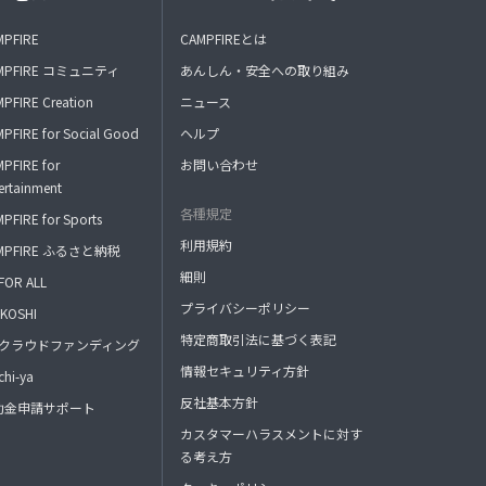
MPFIRE
CAMPFIREとは
MPFIRE コミュニティ
あんしん・安全への取り組み
PFIRE Creation
ニュース
PFIRE for Social Good
ヘルプ
PFIRE for
お問い合わせ
ertainment
各種規定
PFIRE for Sports
利用規約
MPFIRE ふるさと納税
細則
FOR ALL
プライバシーポリシー
KOSHI
特定商取引法に基づく表記
FAクラウドファンディング
情報セキュリティ方針
hi-ya
反社基本方針
助金申請サポート
カスタマーハラスメントに対す
る考え方