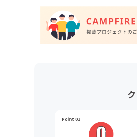
ク
Point 01