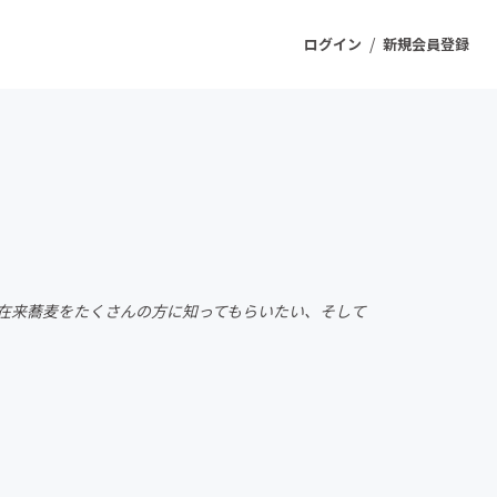
/
ログイン
新規会員登録
ジェクト
もうすぐ公開されます
プロダクト
在来蕎麦をたくさんの方に知ってもらいたい、そして
ファッション
スポーツ
ケア
ソーシャルグッド