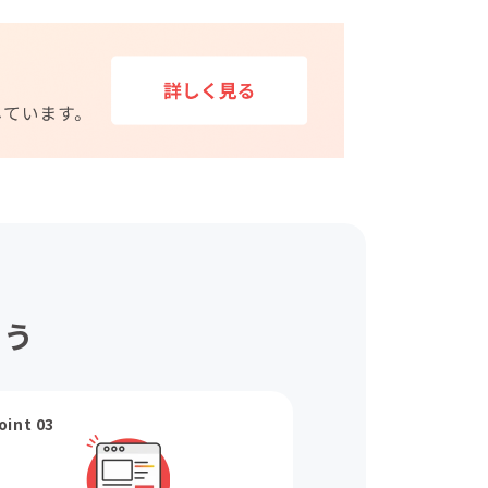
ょう
oint 03