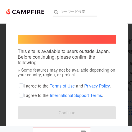
Welcome,
International users
wagokor
人気のプロジェクト
注目のリ
This site is available to users outside Japan.
これまでに5
Before continuing, please confirm the
following.
在住国：日本
※ Some features may not be available depending on
アート・写真
出身国：日本
your country, region, or project.
2010年、白
テクノロジー・ガジェット
I agree to the
Terms of Use
and
Privacy Policy
.
換。身体も心も
I agree to the
International Support Terms
.
映像・映画
wagokoro.x
www.faceboo
ビジネス・起業
Continue
satoyama37
まちづくり・地域活性化