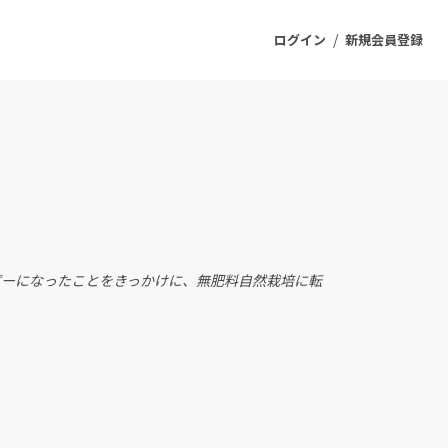
/
ログイン
新規会員登録
ジェクト
もうすぐ公開されます
プロダクト
ピーになったことをきっかけに、無肥料自然栽培に転
ファッション
スポーツ
ケア
ソーシャルグッド