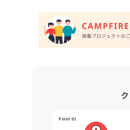
ク
Point 01