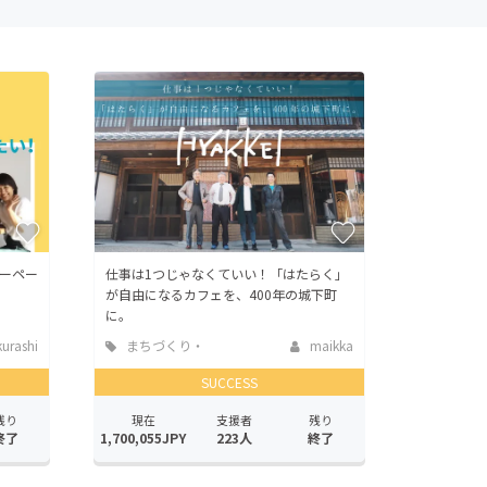
ーペー
仕事は1つじゃなくていい！「はたらく」
が自由になるカフェを、400年の城下町
に。
rashi
まちづくり・
maikka
地域活性化
SUCCESS
残り
現在
支援者
残り
終了
1,700,055JPY
223人
終了