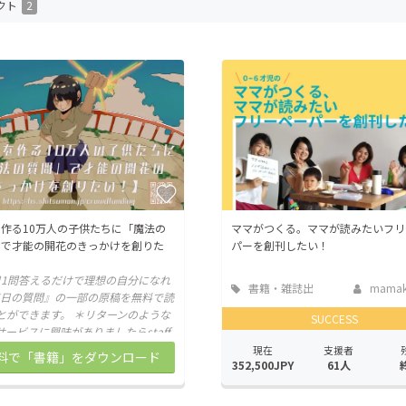
クト
2
CAMPFIRE for Social Good
CAMPFIRE Creation
CAMPFIREふるさと納税
machi-ya
コミュニティ
作る10万人の子供たちに「魔法の
ママがつくる。ママが読みたいフリ
」で才能の開花のきっかけを創りた
パーを創刊したい！
日1問答えるだけで理想の自分になれ
書籍・雑誌出
mamaku
65日の質問』の一部の原稿を無料で読
版
とができます。 ＊リターンのような
SUCCESS
サービスに興味がありましたらstaff
mahoq.jpまでご相談ください。
現在
支援者
料で「書籍」をダウンロード
352,500JPY
61人