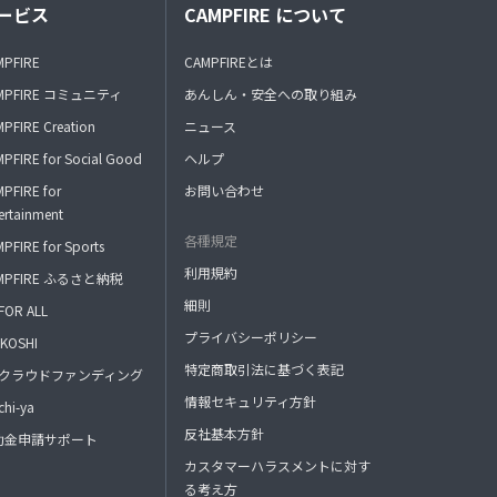
ービス
CAMPFIRE について
MPFIRE
CAMPFIREとは
MPFIRE コミュニティ
あんしん・安全への取り組み
PFIRE Creation
ニュース
PFIRE for Social Good
ヘルプ
PFIRE for
お問い合わせ
ertainment
各種規定
PFIRE for Sports
利用規約
MPFIRE ふるさと納税
細則
FOR ALL
プライバシーポリシー
KOSHI
特定商取引法に基づく表記
FAクラウドファンディング
情報セキュリティ方針
hi-ya
反社基本方針
助金申請サポート
カスタマーハラスメントに対す
る考え方