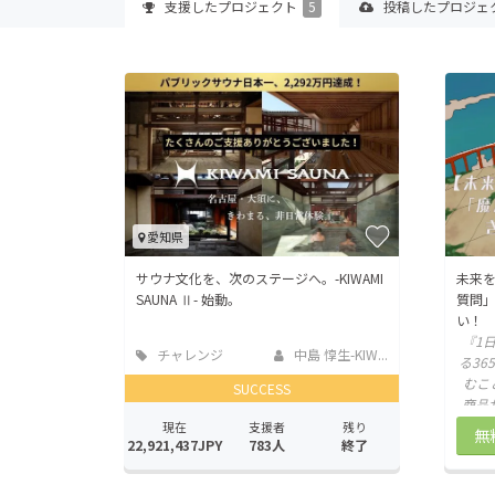
支援した
プロジェクト
5
投稿した
プロジェ
愛知県
サウナ文化を、次のステージへ。-KIWAMI
未来を
SAUNA Ⅱ- 始動。
質問
い！
『1
チャレンジ
中島 惇生-KIW...
る3
むこ
SUCCESS
商品
@
現在
支援者
残り
無
22,921,437JPY
783人
終了