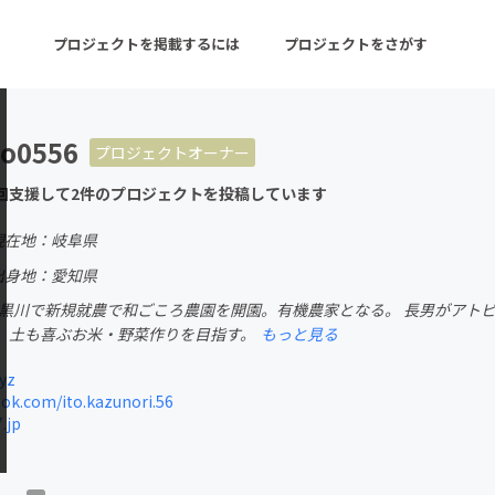
プロジェクトを掲載するには
プロジェクトをさがす
o0556
プロジェクトオーナー
ターン
注目の新着プロジェクト
募集終了が近いプロ
回支援して2件のプロジェクトを投稿しています
現在地：岐阜県
音楽
舞台・パフォーマンス
出身地：愛知県
川町黒川で新規就農で和ごころ農園を開園。有機農家となる。 長男がアト
ゲーム・サービス開発
フード・飲食店
、土も喜ぶお米・野菜作りを目指す。
もっと見る
書籍・雑誌出版
アニメ・漫画
yz
k.com/ito.kazunori.56
チャレンジ
ビューティー・ヘルス
.jp