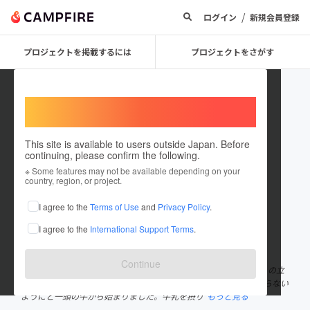
/
ログイン
新規会員登録
プロジェクトを掲載するには
プロジェクトをさがす
Welcome,
International users
This site is available to users outside Japan. Before
continuing, please confirm the following.
tinokaede
※ Some features may not be available depending on your
country, region, or project.
プロジェクトオーナー
I agree to the
Terms of Use
and
Privacy Policy
.
これまでに3件のプロジェクトを投稿しています
I agree to the
International Support Terms
.
在住国：日本
現在地：愛知県
出身国：日本
出身地：愛知県
Continue
初めまして、日進市で夫婦子供4人で暮らしています プロジェクトの立
ち上げの経緯 牧場を経営していた曽祖父は戦後みんなが食事に困らない
ようにと一頭の牛から始まりました。牛乳を摂り
もっと見る