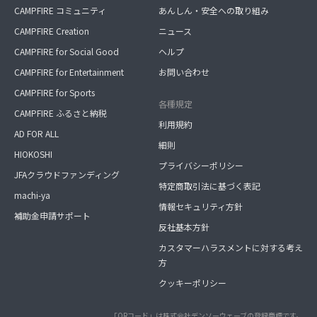
CAMPFIRE コミュニティ
あんしん・安全への取り組み
CAMPFIRE Creation
ニュース
CAMPFIRE for Social Good
ヘルプ
CAMPFIRE for Entertainment
お問い合わせ
CAMPFIRE for Sports
各種規定
CAMPFIRE ふるさと納税
利用規約
AD FOR ALL
細則
HIOKOSHI
プライバシーポリシー
JFAクラウドファンディング
特定商取引法に基づく表記
machi-ya
情報セキュリティ方針
補助金申請サポート
反社基本方針
カスタマーハラスメントに対する考え
方
クッキーポリシー
「QRコード」は株式会社デンソーウェーブの登録商標です。