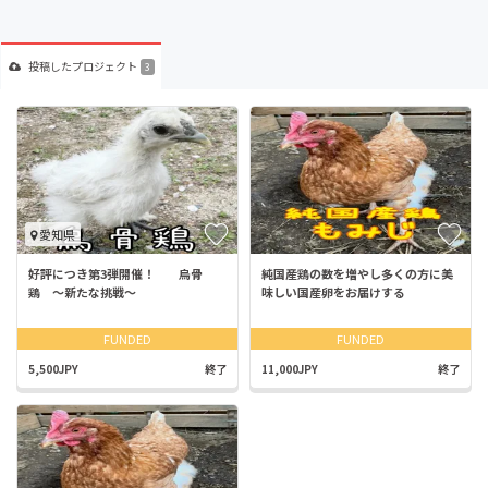
投稿した
プロジェクト
3
愛知県
好評につき第3弾開催！ 烏骨
純国産鶏の数を増やし多くの方に美
鶏 〜新たな挑戦〜
味しい国産卵をお届けする
FUNDED
FUNDED
5,500JPY
終了
11,000JPY
終了