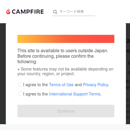
Welcome,
International users
terakoya
人気のプロジェクト
注目のリ
This site is available to users outside Japan.
これまでに4
Before continuing, please confirm the
following.
在住国：日本
※ Some features may not be available depending on
アート・写真
出身国：日本
your country, region, or project.
様々な理由で塾
テクノロジー・ガジェット
I agree to the
Terms of Use
and
Privacy Policy
.
す！🌟 高校教
I agree to the
International Support Terms
.
映像・映画
www.npoter
www.faceboo
ビジネス・起業
Continue
www.instag
twitter.co
まちづくり・地域活性化