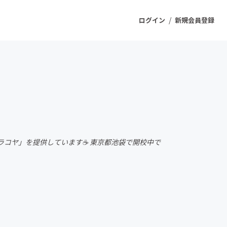
/
ログイン
新規会員登録
ジェクト
もうすぐ公開されます
プロダクト
コヤ」を提供しています☕ 東京都池袋で開校中で
ファッション
スポーツ
ケア
ソーシャルグッド