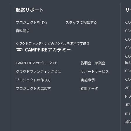
起案サポート
サ
プロジェクトを作る
スタッフに相談する
CA
資料請求
CA
CAM
クラウドファンディングのノウハウを無料で学ぼう
CAM
CAMPFIREアカデミー
CAM
Ent
CAMPFIREアカデミーとは
説明会・相談会
CAM
クラウドファンディングとは
サポートサービス
CA
プロジェクトの作り方
実施事例
AD 
プロジェクトの広め方
統計データ
HIO
J
mac
補