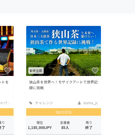
埼玉県
ットを
狭山茶を世界へ！モザイクアートで世界記
録に挑戦
...
チャレンジ
iruma_jc
SUCCESS
残り
現在
支援者
残り
終了
1,185,000JPY
85人
終了