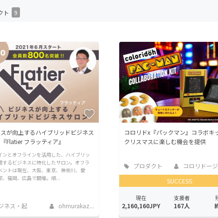
CAMPFIRE for Social Good
CAMPFIRE Creation
クト
9
CAMPFIREふるさと納税
machi-ya
コミュニティ
ネスが向上するハイブリッドビジネス
コロリドx『パックマン』コラボキ
『Flatier フラッティア』
クリスマスに楽しむ機会を提供
インとオフラインを活用した、ハイブリッ
開するビジネスに特化したサロン。オフラ
プロダクト
コロリドージャパン
ベントは現在、大阪、東京、神奈川、愛
都、福岡、広島で開催。順...
SUCCESS
現在
支援者
2,160,160JPY
167人
ジネス・起
ohmurakaz...