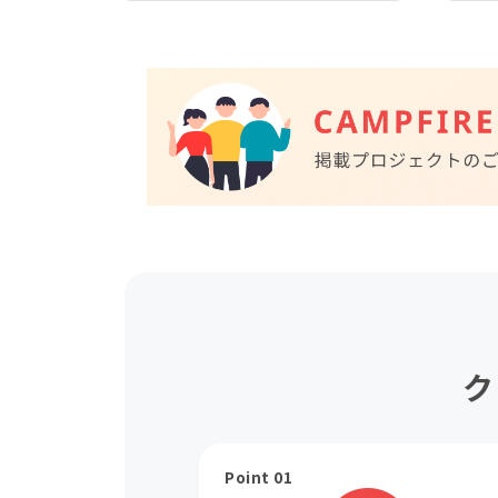
ク
Point 01