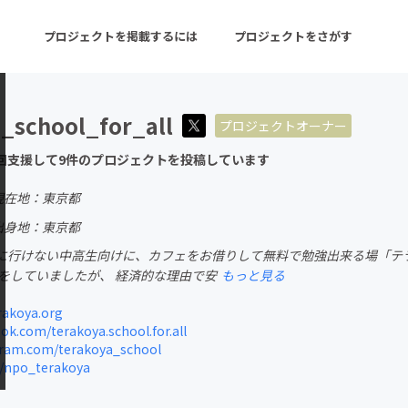
プロジェクトを掲載するには
プロジェクトをさがす
_school_for_all
プロジェクトオーナー
ターン
注目の新着プロジェクト
募集終了が近いプロ
回支援して9件のプロジェクトを投稿しています
現在地：東京都
音楽
舞台・パフォーマンス
出身地：東京都
に行けない中高生向けに、カフェをお借りして無料で勉強出来る場「テラ
ゲーム・サービス開発
フード・飲食店
師をしていましたが、 経済的な理由で安
もっと見る
書籍・雑誌出版
アニメ・漫画
akoya.org
k.com/terakoya.school.for.all
チャレンジ
ビューティー・ヘルス
ram.com/terakoya_school
m/npo_terakoya