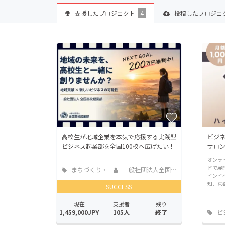
支援した
プロジェクト
4
投稿した
プロジェ
高校生が地域企業を本気で応援する実践型
ビジ
ビジネス起業部を全国100校へ広げたい！
サロン
オンラ
ドで展
まちづくり・
一般社団法人全国高...
インイ
地域活性化
知、京
SUCCESS
現在
支援者
残り
1,459,000JPY
105人
終了
ビ
業