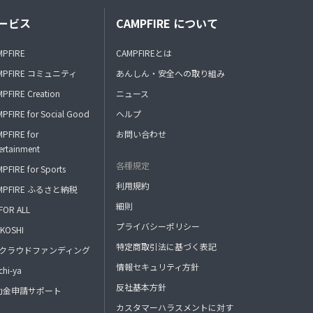
ービス
CAMPFIRE について
MPFIRE
CAMPFIREとは
MPFIRE コミュニティ
あんしん・安全への取り組み
PFIRE Creation
ニュース
PFIRE for Social Good
ヘルプ
PFIRE for
お問い合わせ
ertainment
各種規定
PFIRE for Sports
利用規約
MPFIRE ふるさと納税
細則
FOR ALL
プライバシーポリシー
KOSHI
特定商取引法に基づく表記
FAクラウドファンディング
情報セキュリティ方針
hi-ya
反社基本方針
助金申請サポート
カスタマーハラスメントに対す